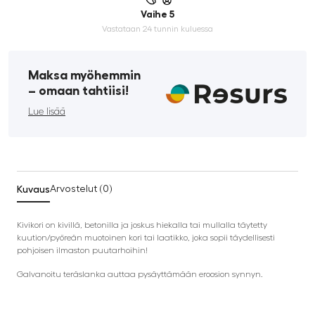
Vaihe 5
Vastataan 24 tunnin kuluessa
Maksa myöhemmin
­– omaan tahtiisi!
Lue lisää
Kuvaus
Arvostelut (0)
Kivikori on kivillä, betonilla ja joskus hiekalla tai mullalla täytetty
kuution/pyöreän muotoinen kori tai laatikko, joka sopii täydellisesti
pohjoisen ilmaston puutarhoihin!
Galvanoitu teräslanka auttaa pysäyttämään eroosion synnyn.