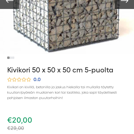
Kivikori 50 x 50 x 50 cm 5-puolta
0.0
Kivikori on kivillä, betonilla ja joskus hiekalla tai mullalla täytetty
kuution/pyöreän muotoinen kori tai laatikko, joka sopii täydellisesti
pohjoisen ilmaston puutarhoihin!
€
20,00
€
29,00