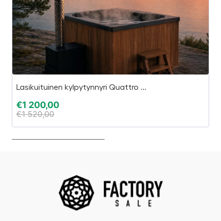
Lasikuituinen kylpytynnyri Quattro ...
S
€
1 200,00
€
€
1 520,00
€