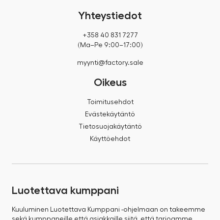
Yhteystiedot
+358 40 831 7277
(Ma–Pe 9:00–17:00)
myynti@factory.sale
Oikeus
Toimitusehdot
Evästekäytäntö
Tietosuojakäytäntö
Käyttöehdot
Luotettava kumppani
Kuuluminen Luotettava Kumppani -ohjelmaan on takeemme
sekä kumppaneille että asiakkaille siitä, että tarjoamme