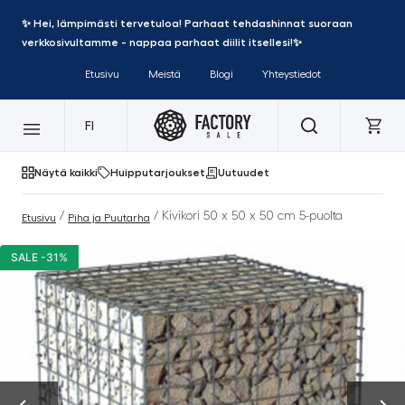
✨ Hei, lämpimästi tervetuloa! Parhaat tehdashinnat suoraan
verkkosivultamme - nappaa parhaat diilit itsellesi!✨
Etusivu
Meistä
Blogi
Yhteystiedot
FI
Näytä kaikki
Huipputarjoukset
Uutuudet
/
/ Kivikori 50 x 50 x 50 cm 5-puolta
Etusivu
Piha ja Puutarha
SALE -31%