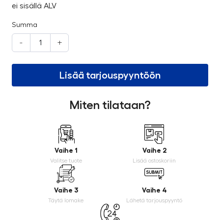
ei sisällä ALV
Summa
-
+
Lisää tarjouspyyntöön
Miten tilataan?
Vaihe 1
Vaihe 2
Valitse tuote
Lisää ostoskoriin
Vaihe 3
Vaihe 4
Täytä lomake
Lähetä tarjouspyyntö