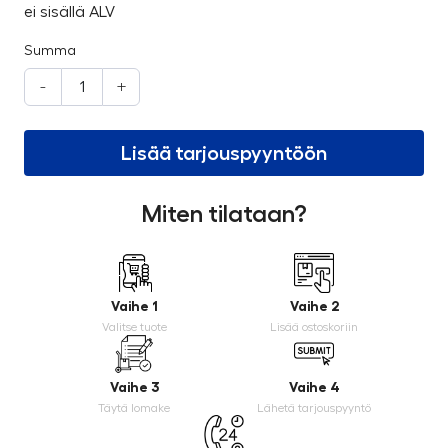
ei sisällä ALV
Summa
-
+
Lisää tarjouspyyntöön
Miten tilataan?
Vaihe 1
Vaihe 2
Valitse tuote
Lisää ostoskoriin
Vaihe 3
Vaihe 4
Täytä lomake
Lähetä tarjouspyyntö