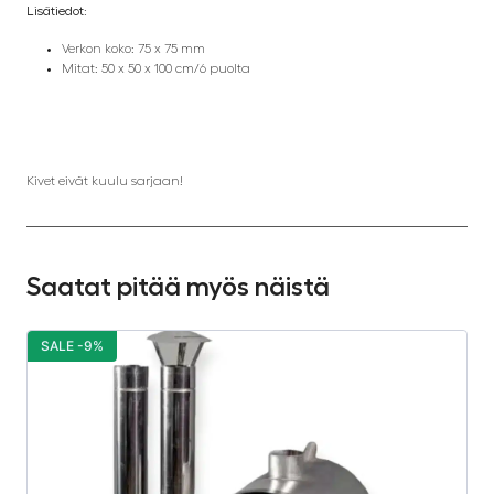
Lisätiedot:
Verkon koko: 75 x 75 mm
Mitat: 50 x 50 x 100 cm/6 puolta
Kivet eivät kuulu sarjaan!
Saatat pitää myös näistä
SALE -9%
S