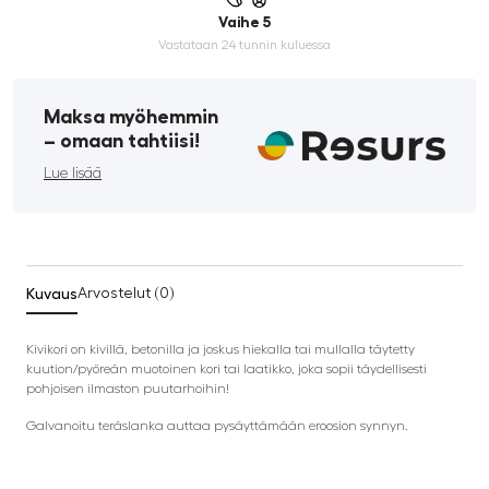
Vaihe 5
Vastataan 24 tunnin kuluessa
Maksa myöhemmin
­– omaan tahtiisi!
Lue lisää
Kuvaus
Arvostelut (0)
Kivikori on kivillä, betonilla ja joskus hiekalla tai mullalla täytetty
kuution/pyöreän muotoinen kori tai laatikko, joka sopii täydellisesti
pohjoisen ilmaston puutarhoihin!
Galvanoitu teräslanka auttaa pysäyttämään eroosion synnyn.