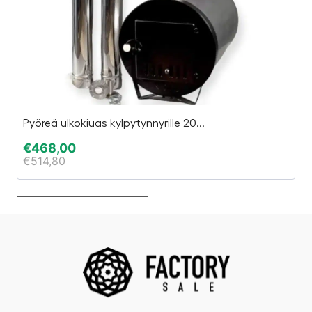
Pyöreä ulkokiuas kylpytynnyrille 20...
An
€
468,00
€
€
514,80
€