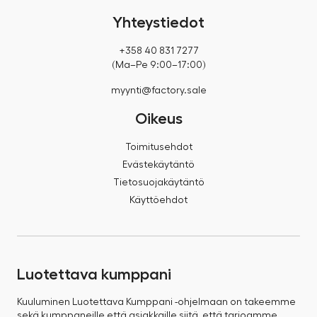
Yhteystiedot
+358 40 831 7277
(Ma–Pe 9:00–17:00)
myynti@factory.sale
Oikeus
Toimitusehdot
Evästekäytäntö
Tietosuojakäytäntö
Käyttöehdot
Luotettava kumppani
Kuuluminen Luotettava Kumppani -ohjelmaan on takeemme
sekä kumppaneille että asiakkaille siitä, että tarjoamme