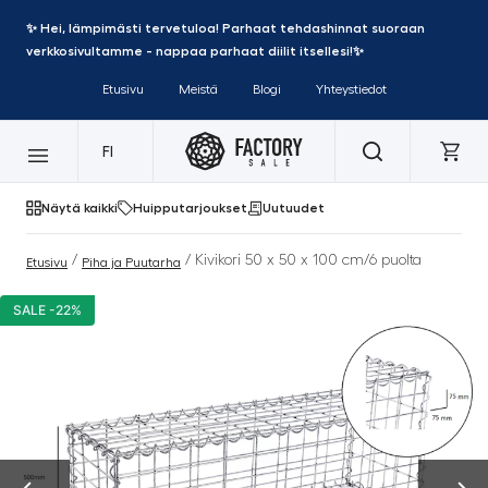
✨ Hei, lämpimästi tervetuloa! Parhaat tehdashinnat suoraan
verkkosivultamme - nappaa parhaat diilit itsellesi!✨
Etusivu
Meistä
Blogi
Yhteystiedot
FI
Näytä kaikki
Huipputarjoukset
Uutuudet
/
/ Kivikori 50 x 50 x 100 cm/6 puolta
Etusivu
Piha ja Puutarha
SALE -22%