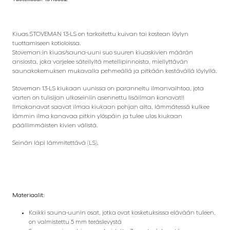
Kiuas STOVEMAN 13-LS on tarkoitettu kuivan tai kostean löylyn
tuottamiseen kotioloissa.
Stoveman:in kiuas/sauna-uuni suo suuren kiuaskivien määrän
ansiosta, joka varjelee säteilyltä metellipinnoista, miellyttävän
saunakokemuksen mukavalla pehmeällä ja pitkään kestävällä löylyllä.
Stoveman 13-LS kiukaan uunissa on paranneltu ilmanvaihtoa, jota
varten on tulisijan ulkoseiniin asennettu lisäilman kanavat!!
Ilmakanavat saavat ilmaa kiukaan pohjan alta, lämmätessä kulkee
lämmin ilma kanavaa pitkin ylöspäin ja tulee ulos kiukaan
päällimmäisten kivien välistä.
Seinän läpi lämmitettävä (LS).
Materiaalit:
Kaikki sauna-uunin osat, jotka ovat kosketuksissa elävään tuleen,
on valmistettu 5 mm teräslevystä