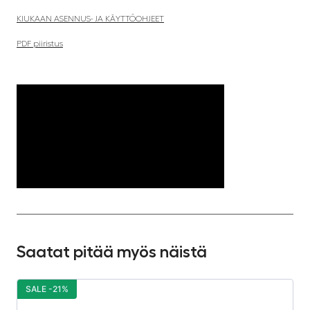
KIUKAAN ASENNUS- JA KÄYTTÖOHJEET
PDF piiristus
Saatat pitää myös näistä
SALE -21%
S