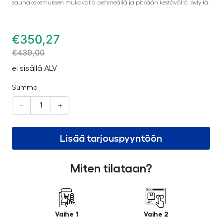
saunakokemuksen mukavalla pehmeällä ja pitkään kestävällä löylyllä.
€
350,27
€
439,00
ei sisällä ALV
Summa
-
+
Lisää tarjouspyyntöön
Miten tilataan?
Vaihe 1
Vaihe 2