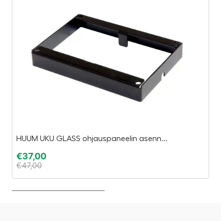
HUUM UKU GLASS ohjauspaneelin asenn...
H
€
37,00
€
€
47,00
€