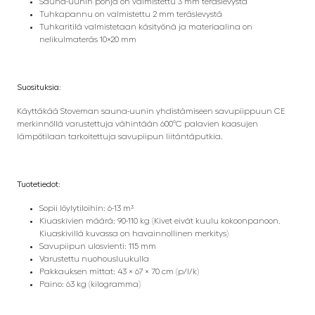
Sauna-uunin pohja on valmistettu 3 mm teräslevystä
Tuhkapannu on valmistettu 2 mm teräslevystä
Tuhkaritilä valmistetaan käsityönä ja materiaalina on
nelikulmateräs 10×20 mm
Suosituksia:
Käyttäkää Stoveman sauna-uunin yhdistämiseen savupiippuun CE
merkinnöllä varustettuja vähintään 600°C palavien kaasujen
lämpötilaan tarkoitettuja savupiipun liitäntäputkia.
Tuotetiedot:
Sopii löylytiloihin: 6-13 m³
Kiuaskivien määrä: 90-110 kg (Kivet eivät kuulu kokoonpanoon.
Kiuaskivillä kuvassa on havainnollinen merkitys)
Savupiipun ulosvienti: 115 mm
Varustettu nuohousluukulla
Pakkauksen mittat: 43 × 67 × 70 cm (p/l/k)
Paino: 63 kg (kilogramma)