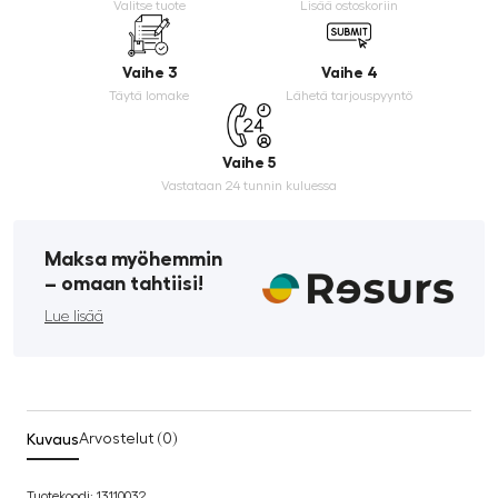
Valitse tuote
Lisää ostoskoriin
Vaihe 3
Vaihe 4
Täytä lomake
Lähetä tarjouspyyntö
Vaihe 5
Vastataan 24 tunnin kuluessa
Maksa myöhemmin
­– omaan tahtiisi!
Lue lisää
Kuvaus
Arvostelut (0)
Tuotekoodi: 13110032