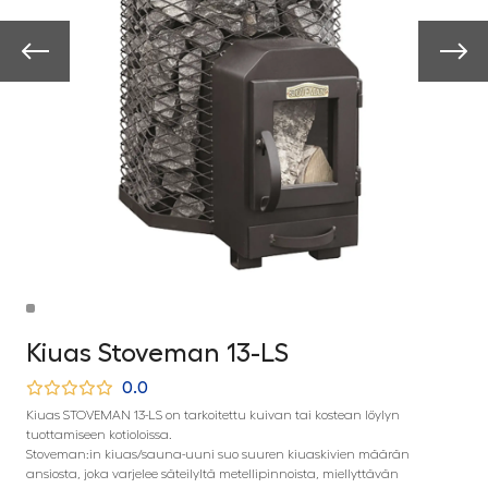
Kiuas Stoveman 13-LS
0.0
Kiuas STOVEMAN 13-LS on tarkoitettu kuivan tai kostean löylyn
tuottamiseen kotioloissa.
Stoveman:in kiuas/sauna-uuni suo suuren kiuaskivien määrän
ansiosta, joka varjelee säteilyltä metellipinnoista, miellyttävän