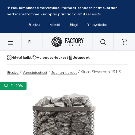
✨ Hei, lämpimästi tervetuloa! Parhaat tehdashinnat suoraan
verkkosivultamme - nappaa parhaat diilit itsellesi!✨
Etusivu
Meistä
Blogi
Yhteystiedot
FI
Näytä kaikki
Huipputarjoukset
Uutuudet
/
/
/ Kiuas Stoveman 13-LS
Etusivu
Varastotuotteet
Saunan kiukaat
SALE -20%