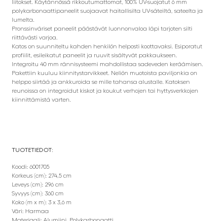
liitokset. Käytännössä rikkoutumattomat, 100% UV-suojatut 6 mm
polykarbonaattipaneelit suojaavat haitallisilta UV-säteiltä, sateelta ja
lumelta.
Pronssinväriset paneelit päästävät luonnonvaloa läpi tarjoten silti
riittävästi varjoa.
Katos on suunniteltu kahden henkilön helposti koottavaksi. Esiporatut
profiilit, esileikatut paneelit ja ruuvit sisältyvät pakkaukseen.
Integroitu 40 mm rännisysteemi mahdollistaa sadeveden keräämisen.
Pakettiin kuuluu kiinnitystarvikkeet. Neliön muotoista paviljonkia on
helppo siirtää ja ankkuroida se mille tahansa alustalle. Katoksen
reunoissa on integroidut kiskot ja koukut verhojen tai hyttysverkkojen
kiinnittämistä varten.
TUOTETIEDOT:
Koodi: 6001705
Korkeus (cm): 274,5 cm
Leveys (cm): 296 cm
Syvyys (cm): 360 cm
Koko (m x m): 3 x 3,6 m
Väri: Harmaa
Materiaali: Alumiini, Polykarbonaatti