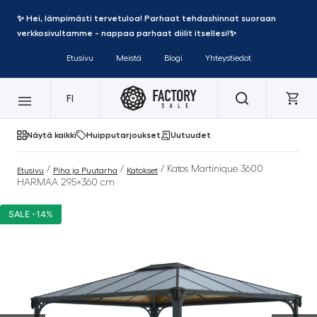
✨ Hei, lämpimästi tervetuloa! Parhaat tehdashinnat suoraan
verkkosivultamme - nappaa parhaat diilit itsellesi!✨
Etusivu
Meistä
Blogi
Yhteystiedot
FI
Näytä kaikki
Huipputarjoukset
Uutuudet
/
/
/ Katos Martinique 3600
Etusivu
Piha ja Puutarha
Katokset
HARMAA 295×360 cm
SALE -14%