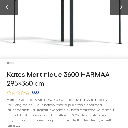
Katos Martinique 3600 HARMAA
295×360 cm
0.0
Palram-Canopia MARTINIQUE 3600 on kestävä ja tyylikäs katos.
Paviljongissa on luja, ruosteenkestävä ja antrasiitinharmaa
jauhemaalattu alumiinirunko sekä sinkitystä teräksestä valmistetut
liitokset. Käytännössä rikkoutumattomat, 100% UV-suojatut 6 mm
polykarbonaattipaneelit suojaavat haitallisilta UV-säteiltä, sateelta ja
lumelta.