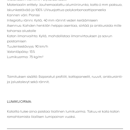
Materiaalin erittely: Jauhemaalattu alumiinirunko, katto 6 mm paksua,
iskunkestävää ja 100% UV-suojattua polykarbonaattipaneelia
Kannen väri: Pronssi
Integroitu ränni: Kyllä, 40 mm rännit veden keräämiseen
Asennus: Kahden henkilön helppo asentaa, siirtää ja ankkuroida mille
tahansa alustalle
Katon ilmanvaihto: Kyllä, mahdollistaa ilmanvirtauksen ja savun
poistamisen
Tuulenkestävyys: 90 km/h
Valonläpäisy: 15%
Lumikuorma: 75 kg/m²
Toimituksen sisältö: Esiporatut profiilit, kattopaneelit, ruuvit, ankkurointi-
ja jalustalevyt sekä rännit.
LUMIKUORMA:
Katoilta tulee aina poistaa liiallinen lumikuorma. Takuu ei kata katon
romahtamista liiallisen lumipainon vuoksi.