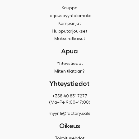
Kauppa
Tarjouspyyntölomake
Kampanjat
Huipputarjoukset
Maksuratkaisut
Apua
Yhteystiedot
Miten tilataan?
Yhteystiedot
+358 40 831 7277
(Ma–Pe 9:00–17:00)
myynti@factory.sale
Oikeus
Toimitusehdot