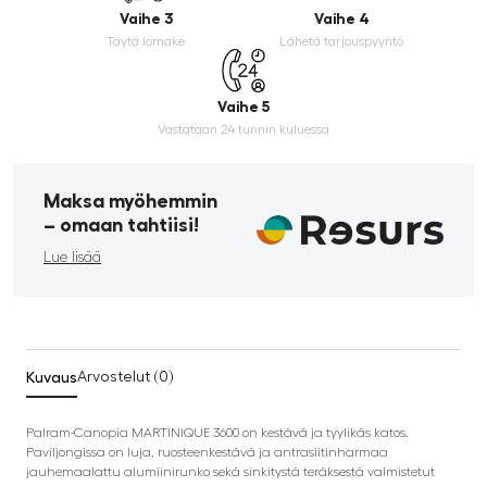
Vaihe 3
Vaihe 4
Täytä lomake
Lähetä tarjouspyyntö
Vaihe 5
Vastataan 24 tunnin kuluessa
Maksa myöhemmin
­– omaan tahtiisi!
Lue lisää
Kuvaus
Arvostelut (0)
Palram-Canopia MARTINIQUE 3600 on kestävä ja tyylikäs katos.
Paviljongissa on luja, ruosteenkestävä ja antrasiitinharmaa
jauhemaalattu alumiinirunko sekä sinkitystä teräksestä valmistetut