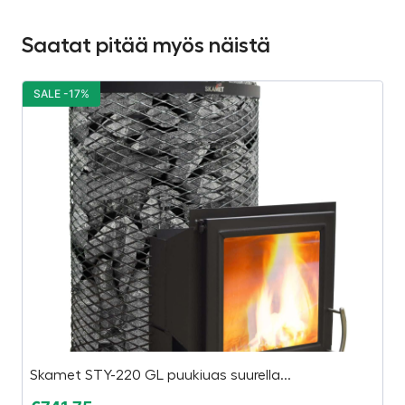
Saatat pitää myös näistä
SALE -17%
S
Skamet STY-220 GL puukiuas suurella...
In