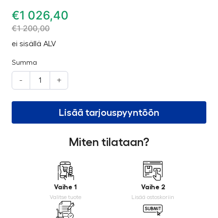
€
1 026,40
€
1 200,00
ei sisällä ALV
Summa
-
+
Lisää tarjouspyyntöön
Miten tilataan?
Vaihe 1
Vaihe 2
Valitse tuote
Lisää ostoskoriin