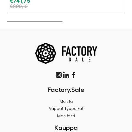
€
741,75
€
€
890,10
€
Factory.Sale
Meistä
Vapaat Työpaikat
Manifesti
Kauppa