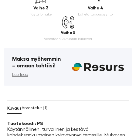
Vaihe 3
Vaihe 4
Täytä lomake
Lähetä tarjouspyyntö
Vaihe 5
Vastataan 24 tunnin kuluessa
Maksa myöhemmin
­– omaan tahtiisi!
Lue lisää
Kuvaus
Arvostelut (1)
Tuotekoodi: P8
Käytännöllinen, turvallinen ja kestävä
kahdeksankulmainen kylpytynnyri terassille. Mukavien