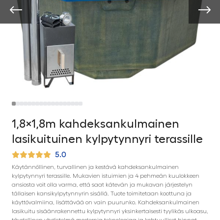
1,8×1,8m kahdeksankulmainen
lasikuituinen kylpytynnyri terassille
5.0
Käytännöllinen, turvallinen ja kestävä kahdeksankulmainen
kylpytynnyri terassille. Mukavien istuimien ja 4 pehmeän kuulokkeen
ansiosta voit olla varma, että saat kätevän ja mukavan järjestelyn
tällaisen kansikylpytynnyrin sisällä. Tuote toimitetaan koottuna ja
käyttövalmiina, lisättävää on vain puurunko. Kahdeksankulmainen
lasikuitu sisäänrakennettu kylpytynnyri yksinkertaisesti tyylikäs ulkoasu,