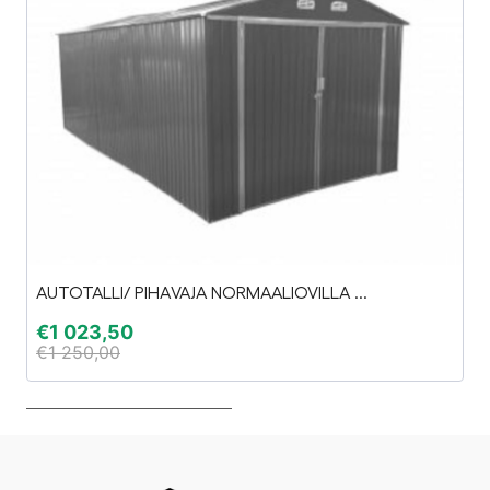
AUTOTALLI/ PIHAVAJA NORMAALIOVILLA ...
In
€
1 023,50
€
€
1 250,00
€