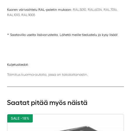
Kuoren värivaihtelu RAL-paletin mukaan:
RAL5010, RAL6034, RAL7016,
RAL1013, RAL9005
* Saatavilla useita lisävarusteita. Lähetä meille tiedustelu ja kysy lisää!
Kuljetustiedot:
Toimitus kuorma-autolla, jossa on takalaitanostin.
Saatat pitää myös näistä
SALE -18%
S