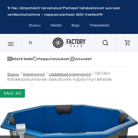
✨ Hei, lämpimästi tervetuloa! Parhaat tehdashinnat suoraan
verkkosivultamme - nappaa parhaat diilit itsellesi!✨
Etusivu
Meistä
Blogi
Yhteystiedot
FI
Näytä kaikki
Huipputarjoukset
Uutuudet
/
/
/ 1,8×1,8m
Etusivu
Kylpytynnyrit
Upotettavat kylpytynnyrit
kahdeksankulmainen lasikuituinen kylpytynnyri terassille
SALE -9%