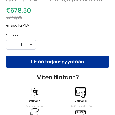
täydellinen yhdistelmä modernia teknologiaa ja kohtuulliset hinnat.
€
678,50
€
746,35
ei sisällä ALV
Summa
-
+
Lisää tarjouspyyntöön
Miten tilataan?
Vaihe 1
Vaihe 2
Valitse tuote
Lisää ostoskoriin