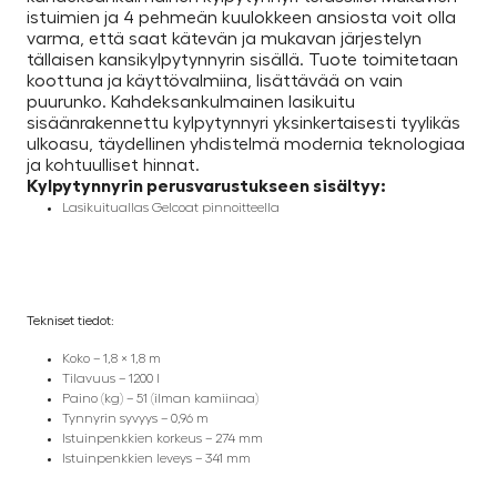
istuimien ja 4 pehmeän kuulokkeen ansiosta voit olla
varma, että saat kätevän ja mukavan järjestelyn
tällaisen kansikylpytynnyrin sisällä. Tuote toimitetaan
koottuna ja käyttövalmiina, lisättävää on vain
puurunko. Kahdeksankulmainen lasikuitu
sisäänrakennettu kylpytynnyri yksinkertaisesti tyylikäs
ulkoasu, täydellinen yhdistelmä modernia teknologiaa
ja kohtuulliset hinnat.
Kylpytynnyrin perusvarustukseen sisältyy:
Lasikuituallas Gelcoat pinnoitteella
Tekniset tiedot:
Koko – 1,8 × 1,8 m
Tilavuus – 1200 l
Paino (kg) – 51 (ilman kamiinaa)
Tynnyrin syvyys – 0,96 m
Istuinpenkkien korkeus – 274 mm
Istuinpenkkien leveys – 341 mm