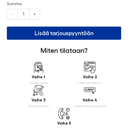
Summa
-
+
Lisää tarjouspyyntöön
Miten tilataan?
Vaihe 1
Vaihe 2
Valitse tuote
Lisää ostoskoriin
Vaihe 3
Vaihe 4
Täytä lomake
Lähetä tarjouspyyntö
Vaihe 5