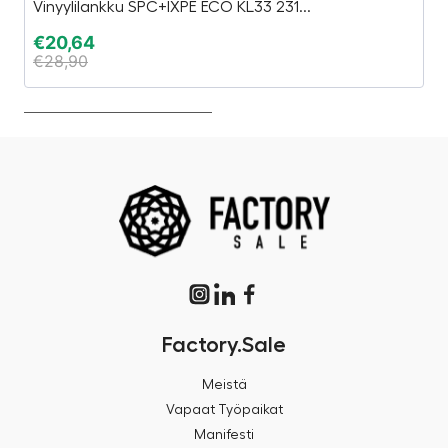
Vinyylilankku SPC+IXPE ECO KL33 231...
Es
€
20,64
€
€
28,90
€
Factory.Sale
Meistä
Vapaat Työpaikat
Manifesti