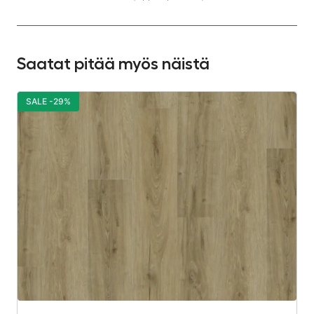
Saatat pitää myös näistä
SALE -29%
S