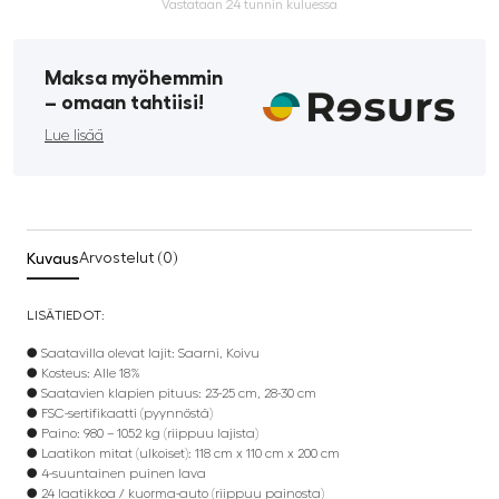
Vastataan 24 tunnin kuluessa
Maksa myöhemmin
­– omaan tahtiisi!
Lue lisää
Kuvaus
Arvostelut (0)
LISÄTIEDOT:
● Saatavilla olevat lajit: Saarni, Koivu
● Kosteus: Alle 18%
● Saatavien klapien pituus: 23-25 cm, 28-30 cm
● FSC-sertifikaatti (pyynnöstä)
● Paino: 980 – 1052 kg (riippuu lajista)
● Laatikon mitat (ulkoiset): 118 cm x 110 cm x 200 cm
● 4-suuntainen puinen lava
● 24 laatikkoa / kuorma-auto (riippuu painosta)