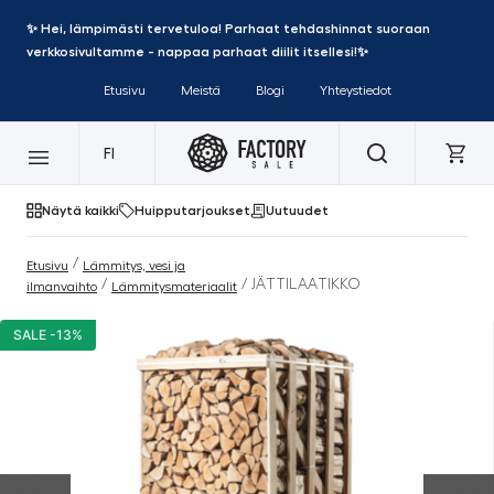
✨ Hei, lämpimästi tervetuloa! Parhaat tehdashinnat suoraan
verkkosivultamme - nappaa parhaat diilit itsellesi!✨
Etusivu
Meistä
Blogi
Yhteystiedot
FI
Näytä kaikki
Huipputarjoukset
Uutuudet
/
Etusivu
Lämmitys, vesi ja
/
/ JÄTTILAATIKKO
ilmanvaihto
Lämmitysmateriaalit
SALE -13%