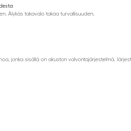
udesta
en. Älykäs takavalo takaa turvallisuuden.
, jonka sisällä on akuston valvontajärjestelmä. Järjes