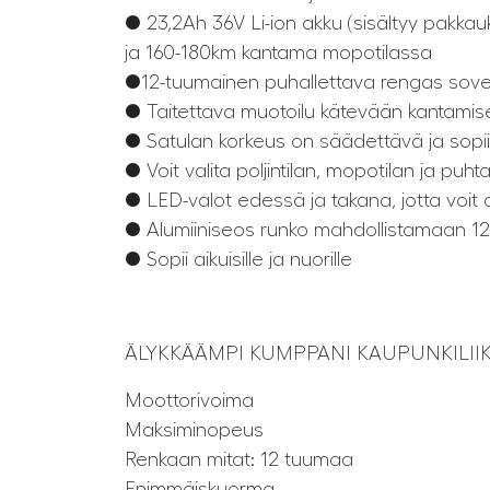
● 23,2Ah 36V Li-ion akku (sisältyy pakk
ja 160-180km kantama mopotilassa
●12-tuumainen puhallettava rengas sovelt
● Taitettava muotoilu kätevään kantami
● Satulan korkeus on säädettävä ja sopii er
● Voit valita poljintilan, mopotilan ja puht
● LED-valot edessä ja takana, jotta voit aj
● Alumiiniseos runko mahdollistamaan 1
● Sopii aikuisille ja nuorille
ÄLYKKÄÄMPI KUMPPANI KAUPUNKILIIKE
Moottorivoima
Maksiminopeus
Renkaan mitat: 12 tuumaa
Enimmäiskuorma