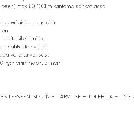
aukseen) max 80-100km kantama sähkötilassa
uu erilaisiin maastoihin
seen
ipituisille ihmisille
aan sähkötilan välillä
aa yöllä turvallisesti
20 kg:n enimmäiskuorman
NTEESEEN. SINUN EI TARVITSE HUOLEHTIA PITKIST