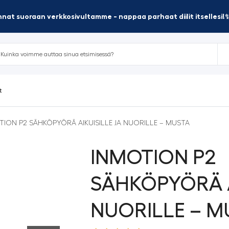
nat suoraan verkkosivultamme - nappaa parhaat diilit itsellesi!
t
TION P2 SÄHKÖPYÖRÄ AIKUISILLE JA NUORILLE – MUSTA
INMOTION P2
SÄHKÖPYÖRÄ A
NUORILLE – M