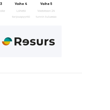
 3
Vaihe 4
Vaihe 5
make
Lähetä
Vastataan 24
tarjouspyyntö
tunnin kuluessa