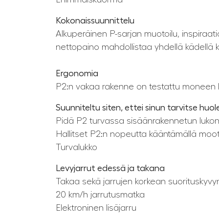
Kokonaissuunnittelu
Alkuperäinen P-sarjan muotoilu, inspiraat
nettopaino mahdollistaa yhdellä kädellä 
Ergonomia
P2:n vakaa rakenne on testattu moneen 
Suunniteltu siten, ettei sinun tarvitse huol
Pidä P2 turvassa sisäänrakennetun lukon 
Hallitset P2:n nopeutta kääntämällä mo
Turvalukko
Levyjarrut edessä ja takana
Takaa sekä jarrujen korkean suorituskyv
20 km/h jarrutusmatka
Elektroninen lisäjarru