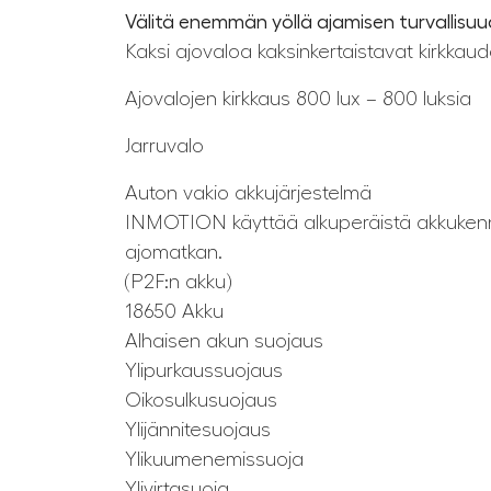
Välitä enemmän yöllä ajamisen turvallisu
Kaksi ajovaloa kaksinkertaistavat kirkkaud
Ajovalojen kirkkaus 800 lux – 800 luksia
Jarruvalo
Auton vakio akkujärjestelmä
INMOTION käyttää alkuperäistä akkukennoa
ajomatkan.
(P2F:n akku)
18650 Akku
Alhaisen akun suojaus
Ylipurkaussuojaus
Oikosulkusuojaus
Ylijännitesuojaus
Ylikuumenemissuoja
Ylivirtasuoja