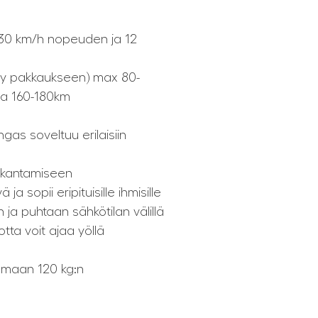
30 km/h nopeuden ja 12
tyy pakkaukseen) max 80-
ja 160-180km
gas soveltuu erilaisiin
 kantamiseen
a sopii eripituisille ihmisille
an ja puhtaan sähkötilan välillä
tta voit ajaa yöllä
amaan 120 kg:n