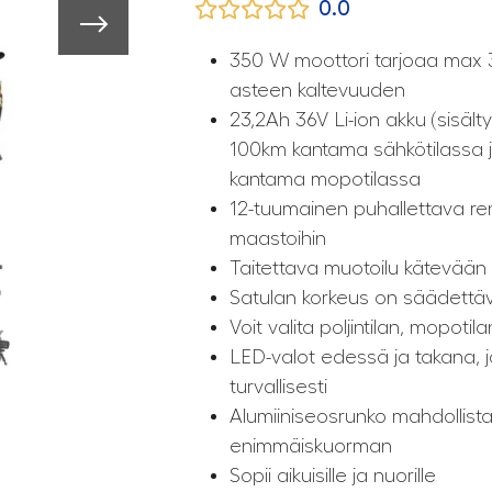
0.0
350 W moottori tarjoaa max 
asteen kaltevuuden
23,2Ah 36V Li-ion akku (sisäl
100km kantama sähkötilassa 
kantama mopotilassa
12-tuumainen puhallettava ren
maastoihin
Taitettava muotoilu kätevään
Satulan korkeus on säädettävä j
Voit valita poljintilan, mopotil
LED-valot edessä ja takana, jo
turvallisesti
Alumiiniseosrunko mahdollist
enimmäiskuorman
Sopii aikuisille ja nuorille