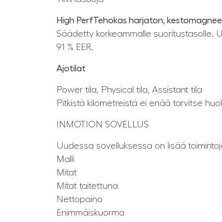
High PerfTehokas harjaton, kestomagnee
Säädetty korkeammalle suoritustasolle. 
91 % EER.
Ajotilat
Power tila, Physical tila, Assistant tila
Pitkistä kilometreistä ei enää tarvitse hu
INMOTION SOVELLUS
Uudessa sovelluksessa on lisää toimintoj
Malli
Mitat
Mitat taitettuna
Nettopaino
Enimmäiskuorma