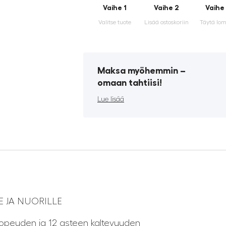
Vaihe 1
Vaihe 2
Vaihe
Valitse tuote
Lisää ostoskoriin
Täytä lo
Maksa myöhemmin ­–
omaan tahtiisi!
Lue lisää
E JA NUORILLE
opeuden ja 12 asteen kaltevuuden