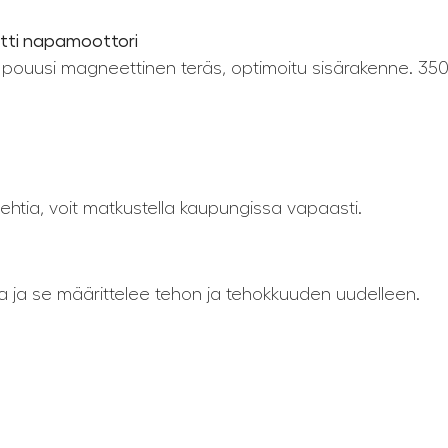
tti napamoottori
Upouusi magneettinen teräs, optimoitu sisärakenne. 35
olehtia, voit matkustella kaupungissa vapaasti.
a ja se määrittelee tehon ja tehokkuuden uudelleen.