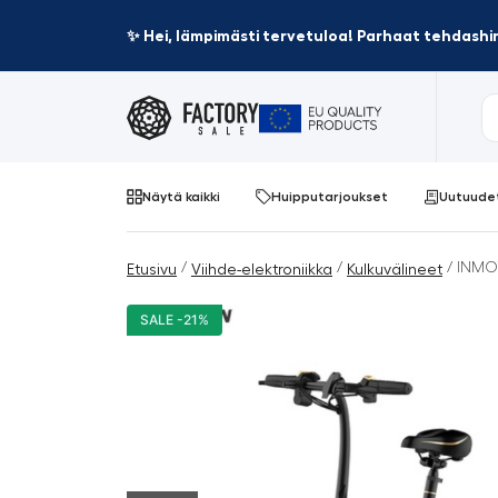
✨ Hei, lämpimästi tervetuloa! Parhaat tehdashin
Näytä kaikki
Huipputarjoukset
Uutuude
/
/
/ INMO
Etusivu
Viihde-elektroniikka
Kulkuvälineet
SALE -21%