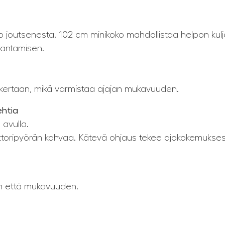
io joutsenesta. 102 cm minikoko mahdollistaa helpon kulj
kantamisen.
kertaan, mikä varmistaa ajajan mukavuuden.
ehtia
avulla.
ottoripyörän kahvaa. Kätevä ohjaus tekee ajokokemuks
yn että mukavuuden.