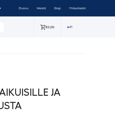
✨
Etusivu
Meistä
Blogi
Yhteystiedot
€
0,00
FI
IKUISILLE JA
USTA