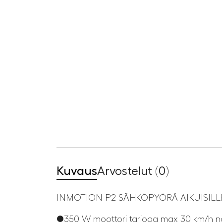
Kuvaus
Arvostelut (0)
INMOTION P2 SÄHKÖPYÖRÄ AIKUISILL
●350 W moottori tarjoaa max 30 km/h n