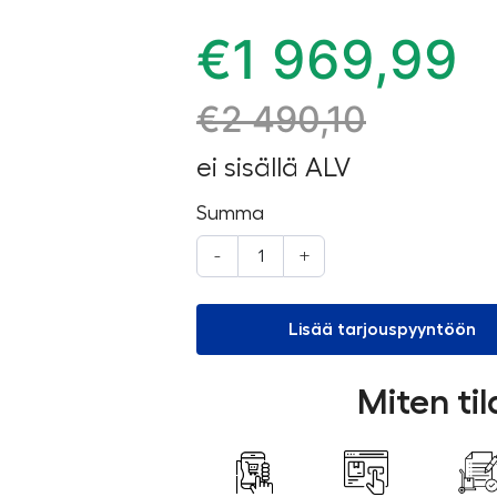
€
1 969,99
€
2 490,10
ei sisällä ALV
Summa
-
+
Lisää tarjouspyyntöön
Miten ti