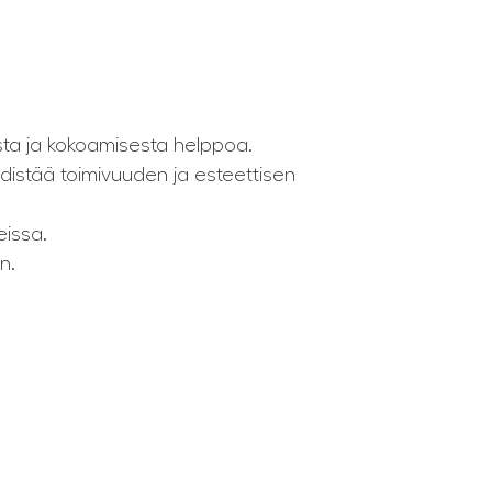
sta ja kokoamisesta helppoa.
yhdistää toimivuuden ja esteettisen
eissa.
n.