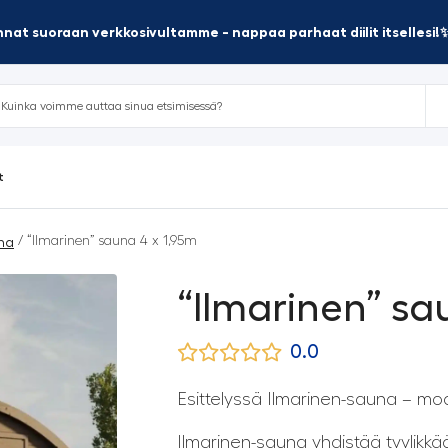
nat suoraan verkkosivultamme - nappaa parhaat diilit itsellesi!
t
/ “Ilmarinen” sauna 4 x 1,95m
na
“Ilmarinen” sa
0.0
Esittelyssä Ilmarinen-sauna – mod
Ilmarinen-sauna yhdistää tyylikkä