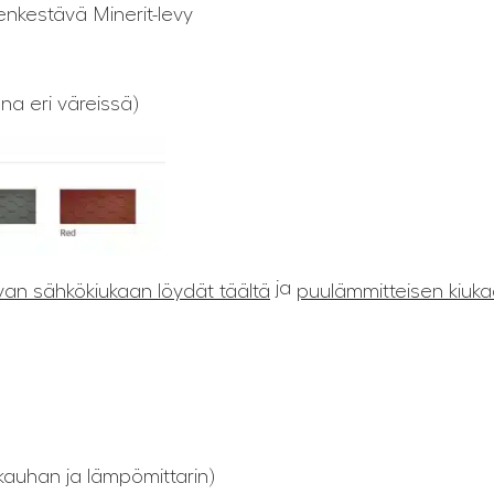
lenkestävä Minerit-levy
na eri väreissä)
ja
van sähkökiukaan löydät täältä
puulämmitteisen kiuka
kauhan ja lämpömittarin)