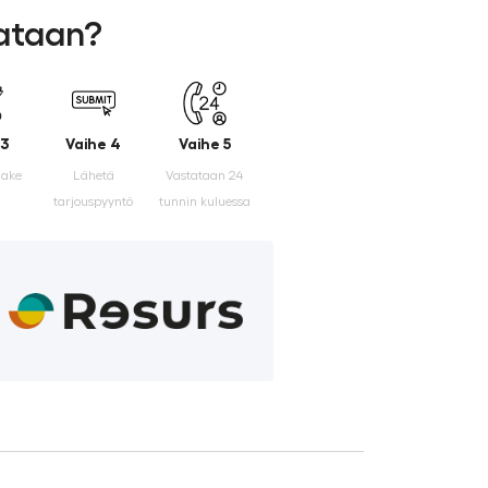
lataan?
 3
Vaihe 4
Vaihe 5
make
Lähetä
Vastataan 24
tarjouspyyntö
tunnin kuluessa