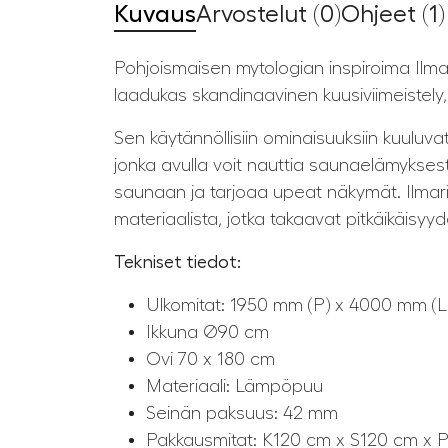
Kuvaus
Arvostelut (0)
Ohjeet (1)
Pohjoismaisen mytologian inspiroima Ilma
laadukas skandinaavinen kuusiviimeistely, j
Sen käytännöllisiin ominaisuuksiin kuuluva
jonka avulla voit nauttia saunaelämykse
saunaan ja tarjoaa upeat näkymät. Ilmari
materiaalista, jotka takaavat pitkäikäisyy
Tekniset tiedot:
Ulkomitat: 1950 mm (P) x 4000 mm (L
Ikkuna Ø90 cm
Ovi 70 x 180 cm
Materiaali: Lämpöpuu
Seinän paksuus: 42 mm
Pakkausmitat: K120 cm x S120 cm x