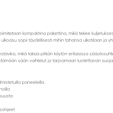
oimitetaan kompaktina pakettina, mikä tekee kuljetukse
ulkoasu sopii täydellisesti mihin tahansa ulkotilaan ja 
stäviksi, mikä takaa pitkän käytön erilaisissa sääolosuht
stämään sään vaihtelut ja tarjoamaan luotettavan suoja
mistetuilla paneeleilla
noilla
puusta
usohjeet