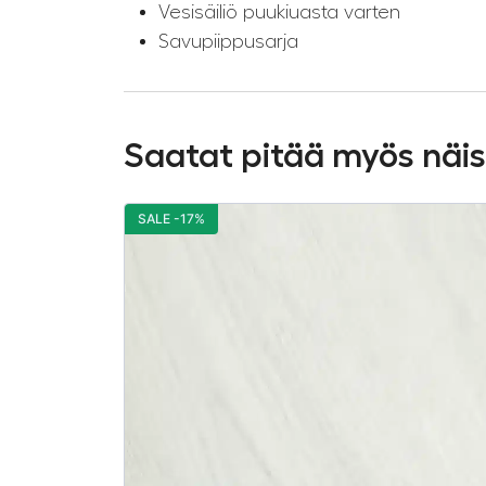
Vesisäiliö puukiuasta varten
Savupiippusarja
Saatat pitää myös näi
SALE -17%