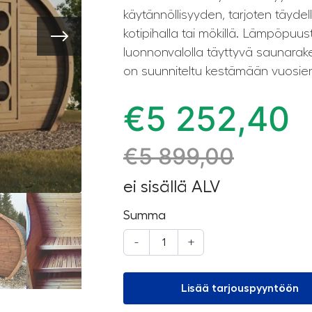
käytännöllisyyden, tarjoten täyd
kotipihalla tai mökillä. Lämpöpuus
luonnonvalolla täyttyvä saunarak
on suunniteltu kestämään vuosien
€
5 252,40
€
5 899,00
ei sisällä ALV
Summa
-
+
Lisää tarjouspyyntöön