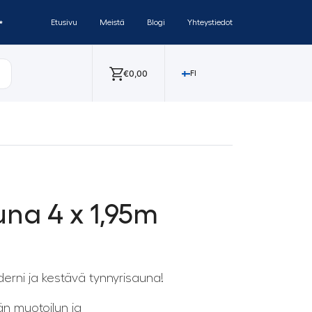
✨
Etusivu
Meistä
Blogi
Yhteystiedot
€
0,00
FI
una 4 x 1,95m
erni ja kestävä tynnyrisauna!
än muotoilun ja