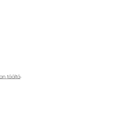
.
an täältä