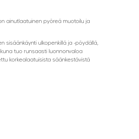
on ainutlaatuinen pyöreä muotoilu ja
n sisäänkäynti ulkopenkillä ja -pöydällä,
kkuna tuo runsaasti luonnonvaloa
tu korkealaatuisista säänkestävistä