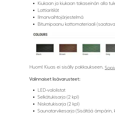
Kiukaan ja kiukaan takaseinän alla tu
Lattiaritilät
Ilmanvaihtojärjestelmä
Bitumipaanu kattomateriaali (saatava
Huom! Kiuas ei sisälly pakkaukseen.
Sopi
Valinnaiset lisävarusteet:
LED-valolistat
Selkätukisarja (2 kpl)
Niskatukisarja (2 kpl)
Saunatarvikesarja (Sisältää ämpärin, 