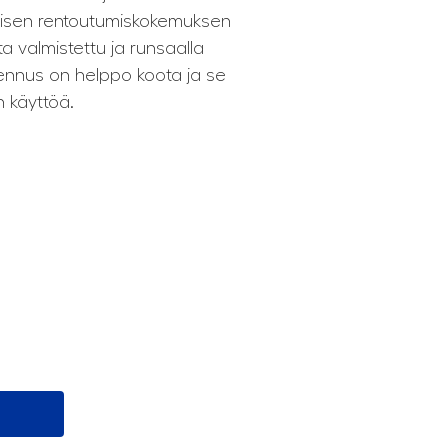
ellisen rentoutumiskokemuksen
ta valmistettu ja runsaalla
ennus on helppo koota ja se
 käyttöä.