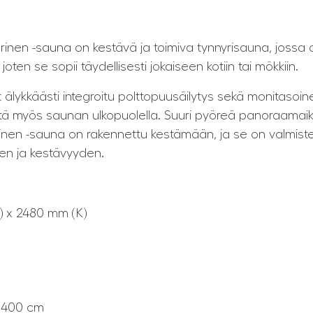
rinen -sauna on kestävä ja toimiva tynnyrisauna, jossa 
oten se sopii täydellisesti jokaiseen kotiin tai mökkiin.
t älykkäästi integroitu polttopuusäilytys sekä monitasoine
stä myös saunan ulkopuolella. Suuri pyöreä panoraamai
nen -sauna on rakennettu kestämään, ja se on valmistet
den ja kestävyyden.
) x 2480 mm (K)
 P400 cm