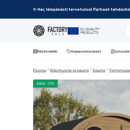
✨ Hei, lämpimästi tervetuloa! Parhaat tehdashin
Näytä kaikki
Huipputarjoukset
Uutuude
/
/
/
Etusivu
Kylpyhuone ja sauna
Sauna
Tynnyrisau
SALE -11%