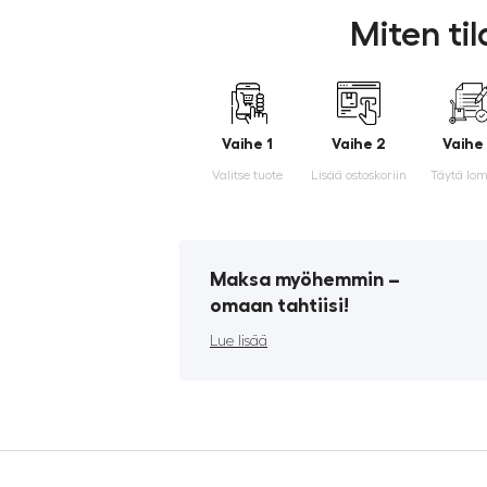
Miten ti
Vaihe 1
Vaihe 2
Vaihe
Valitse tuote
Lisää ostoskoriin
Täytä lo
Maksa myöhemmin ­–
omaan tahtiisi!
Lue lisää