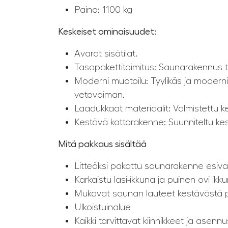
Paino: 1100 kg
Keskeiset ominaisuudet:
Avarat sisätilat.
Tasopakettitoimitus: Saunarakennus t
Moderni muotoilu: Tyylikäs ja moderni 
vetovoiman.
Laadukkaat materiaalit: Valmistettu ke
Kestävä kattorakenne: Suunniteltu ke
Mitä pakkaus sisältää
Litteäksi pakattu saunarakenne esival
Karkaistu lasi-ikkuna ja puinen ovi ikku
Mukavat saunan lauteet kestävästä 
Ulkoistuinalue
Kaikki tarvittavat kiinnikkeet ja asenn