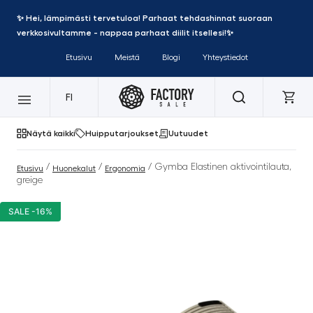
✨ Hei, lämpimästi tervetuloa! Parhaat tehdashinnat suoraan
verkkosivultamme - nappaa parhaat diilit itsellesi!✨
Etusivu
Meistä
Blogi
Yhteystiedot
FI
Näytä kaikki
Huipputarjoukset
Uutuudet
/
/
/ Gymba Elastinen aktivointilauta,
Etusivu
Huonekalut
Ergonomia
greige
SALE -16%