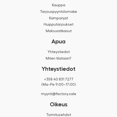
Kauppa
Tarjouspyyntölomake
Kampanjat
Huipputarjoukset
Maksuratkaisut
Apua
Yhteystiedot
Miten tilataan?
Yhteystiedot
+358 40 831 7277
(Ma–Pe 9:00–17:00)
myynti@factory.sale
Oikeus
Toimitusehdot