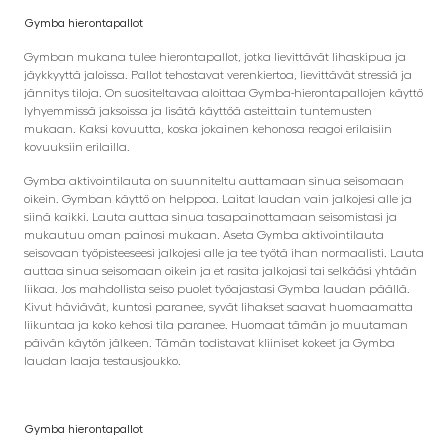
Gymba hierontapallot
Gymban mukana tulee hierontapallot, jotka lievittävät lihaskipua ja
jäykkyyttä jaloissa. Pallot tehostavat verenkiertoa, lievittävät stressiä ja
jännitys tiloja. On suositeltavaa aloittaa Gymba-hierontapallojen käyttö
lyhyemmissä jaksoissa ja lisätä käyttöä asteittain tuntemusten
mukaan. Kaksi kovuutta, koska jokainen kehonosa reagoi erilaisiin
kovuuksiin erilailla.
Gymba aktivointilauta on suunniteltu auttamaan sinua seisomaan
oikein. Gymban käyttö on helppoa. Laitat laudan vain jalkojesi alle ja
siinä kaikki. Lauta auttaa sinua tasapainottamaan seisomistasi ja
mukautuu oman painosi mukaan. Aseta Gymba aktivointilauta
seisovaan työpisteeseesi jalkojesi alle ja tee työtä ihan normaalisti. Lauta
auttaa sinua seisomaan oikein ja et rasita jalkojasi tai selkääsi yhtään
liikaa. Jos mahdollista seiso puolet työajastasi Gymba laudan päällä.
Kivut häviävät, kuntosi paranee, syvät lihakset saavat huomaamatta
liikuntaa ja koko kehosi tila paranee. Huomaat tämän jo muutaman
päivän käytön jälkeen. Tämän todistavat kliiniset kokeet ja Gymba
laudan laaja testausjoukko.
Gymba hierontapallot