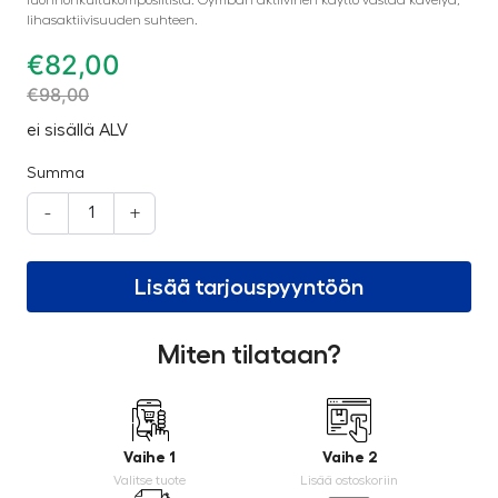
lihasaktiivisuuden suhteen.
€
82,00
€
98,00
ei sisällä ALV
Summa
-
+
Lisää tarjouspyyntöön
Miten tilataan?
Vaihe 1
Vaihe 2
Valitse tuote
Lisää ostoskoriin