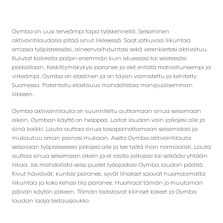
Gymba on uusi terveämpi tapa työskennellä. Seisominen
aktivointilaudalla pitää sinut liikkeessä. Saat jatkuvaa liikuntaa
omassa työpisteessäsi, aineenvaihduntasi sekä verenkiertosi aktivoituu.
Kulutat kaloreita paljon enemmän kuin istuessasi tai seistessäsi
paikoillaan. Keskittymiskykysi paranee ja olet entistä motivoituneempi ja
virkeämpi. Gymba on elastinen ja on täysin valmistettu ja kehitetty
Suomessa. Patentoitu elastisuus mahdollistaa monipuolisemman
liikkeen.
Gymba aktivointilauta on suunniteltu auttamaan sinua seisomaan
oikein. Gymban käyttö on helppoa. Laitat laudan vain jalkojesi alle ja
siinä kaikki. Lauta auttaa sinua tasapainottamaan seisomistasi ja
mukautuu oman painosi mukaan. Aseta Gymba aktivointilauta
seisovaan työpisteeseesi jalkojesi alle ja tee työtä ihan normaalisti. Lauta
auttaa sinua seisomaan oikein ja et rasita jalkojasi tai selkääsi yhtään
liikaa. Jos mahdollista seiso puolet työajastasi Gymba laudan päällä.
Kivut häviävät, kuntosi paranee, syvät lihakset saavat huomaamatta
liikuntaa ja koko kehosi tila paranee. Huomaat tämän jo muutaman
päivän käytön jälkeen. Tämän todistavat kliiniset kokeet ja Gymba
laudan laaja testausjoukko.