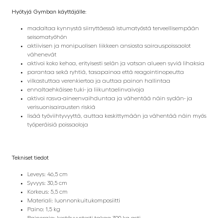
Hyötyjä Gymban käyttäjälle:
madaltaa kynnystä siirryttäessä istumatyöstä terveellisempään
seisomatyöhön
aktiivisen ja monipuolisen liikkeen ansiosta sairauspoissaolot
vähenevät
aktivoi koko kehoa, erityisesti selän ja vatsan alueen syviä lihaksia
parantaa sekä ryhtiä, tasapainoa että reagointinopeutta
vilkastuttaa verenkiertoa ja auttaa painon hallintaa
ennaltaehkäisee tuki- ja liikuntaelinvaivoja
aktivoi rasva-aineenvaihduntaa ja vähentää näin sydän- ja
verisuonisairausten riskiä
lisää työviihtyvyyttä, auttaa keskittymään ja vähentää näin myös
työperäisiä poissaoloja
Tekniset tiedot
Leveys: 46,5 cm
Syvyys: 30,5 cm
Korkeus: 5,5 cm
Materiali: luonnonkuitukomposiitti
Paino: 1,5 kg
Painoraja: kestävyystesti takaa 300 kg asti