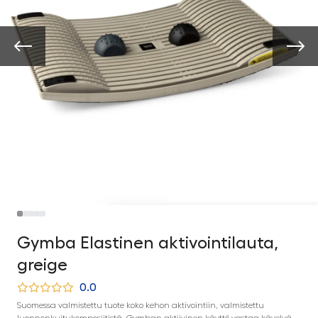
Gymba Elastinen aktivointilauta,
greige
0.0
Suomessa valmistettu tuote koko kehon aktivointiin, valmistettu
luonnonkuitukomposiitistä. Gymban aktiivinen käyttö vastaa kävelyä,