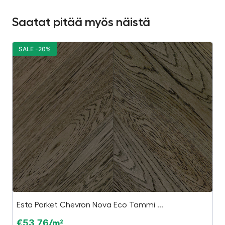
Saatat pitää myös näistä
SALE -20%
S
Esta Parket Chevron Nova Eco Tammi ...
Li
€
53,76
€
/m²