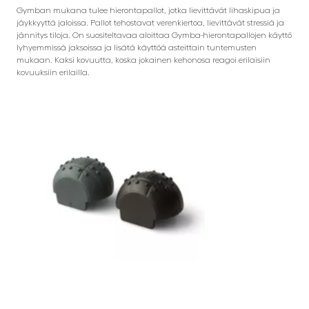
Gymban mukana tulee hierontapallot, jotka lievittävät lihaskipua ja
jäykkyyttä jaloissa. Pallot tehostavat verenkiertoa, lievittävät stressiä ja
jännitys tiloja. On suositeltavaa aloittaa Gymba-hierontapallojen käyttö
lyhyemmissä jaksoissa ja lisätä käyttöä asteittain tuntemusten
mukaan. Kaksi kovuutta, koska jokainen kehonosa reagoi erilaisiin
kovuuksiin erilailla.