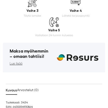
Vaihe 3
Vaihe 4
Täytä lomake
Lähetä tarjouspyyntö
Vaihe 5
Vastataan 24 tunnin kuluessa
Maksa myöhemmin
­– omaan tahtiisi!
Lue lisää
Kuvaus
Arvostelut (0)
Tuotekoodi: 3434
EAN: 6430054930864