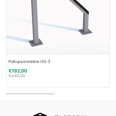
Polkupyöräteline UG-3
G
€
192,00
€
€
240,00
€