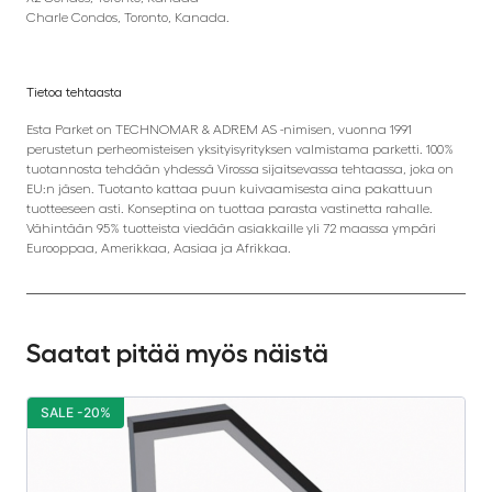
Charle Condos, Toronto, Kanada.
Tietoa tehtaasta
Esta Parket on TECHNOMAR & ADREM AS -nimisen, vuonna 1991
perustetun perheomisteisen yksityisyrityksen valmistama parketti. 100%
tuotannosta tehdään yhdessä Virossa sijaitsevassa tehtaassa, joka on
EU:n jäsen. Tuotanto kattaa puun kuivaamisesta aina pakattuun
tuotteeseen asti. Konseptina on tuottaa parasta vastinetta rahalle.
Vähintään 95% tuotteista viedään asiakkaille yli 72 maassa ympäri
Eurooppaa, Amerikkaa, Aasiaa ja Afrikkaa.
Saatat pitää myös näistä
SALE -20%
S