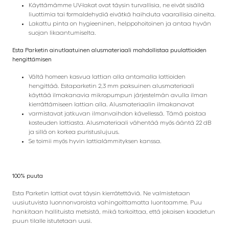
Käyttämämme UV-lakat ovat täysin turvallisia, ne eivät sisällä
liuottimia tai formaldehydiä eivätkä haihduta vaarallisia aineita.
Lakattu pinta on hygieeninen, helppohoitoinen ja antaa hyvän
suojan likaantumiselta.
Esta Parketin ainutlaatuinen alusmateriaali mahdollistaa puulattioiden
hengittämisen
Vältä homeen kasvua lattian alla antamalla lattioiden
hengittää. Estaparketin 2,3 mm paksuinen alusmateriaali
käyttää ilmakanavia mikropumpun järjestelmän avulla ilman
kierrättämiseen lattian alla. Alusmateriaalin ilmakanavat
varmistavat jatkuvan ilmanvaihdon kävellessä. Tämä poistaa
kosteuden lattiasta. Alusmateriaali vähentää myös ääntä 22 dB
ja sillä on korkea puristuslujuus.
Se toimii myös hyvin lattialämmityksen kanssa.
100% puuta
Esta Parketin lattiat ovat täysin kierrätettäviä. Ne valmistetaan
uusiutuvista luonnonvaroista vahingoittamatta luontoamme. Puu
hankitaan hallituista metsistä, mikä tarkoittaa, että jokaisen kaadetun
puun tilalle istutetaan uusi.