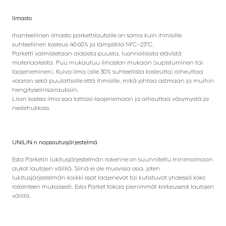
Ilmasto
Ihanteellinen ilmasto parkettilautoille on sama kuin ihmisille:
suhteellinen kosteus 40-60% ja lämpötila 14°C–23°C.
Parketti valmistetaan aidoista puusta, luonnollisista elävistä
materiaaleista. Puu mukautuu ilmaston mukaan (supistuminen tai
laajeneminen). Kuiva ilma (alle 30% suhteellista kosteutta) aiheuttaa
vaaran sekä puulattioille että ihmisille, mikä johtaa astmaan ja muihin
hengityselinsairauksiin.
Liian kostea ilma saa lattiasi laajenemaan ja aiheuttaa väsymystä ja
nestehukkaa.
UNILIN:n napsautusjärjestelmä
Esta Parketin lukitusjärjestelmän rakenne on suunniteltu minimoimaan
aukot lautojen välillä. Siinä ei ole muovisia osia, joten
lukitusjärjestelmän kaikki osat laajenevat tai kutistuvat yhdessä koko
rakenteen mukaisesti. Esta Parket takaa pienimmät korkeuserot lautojen
välillä.