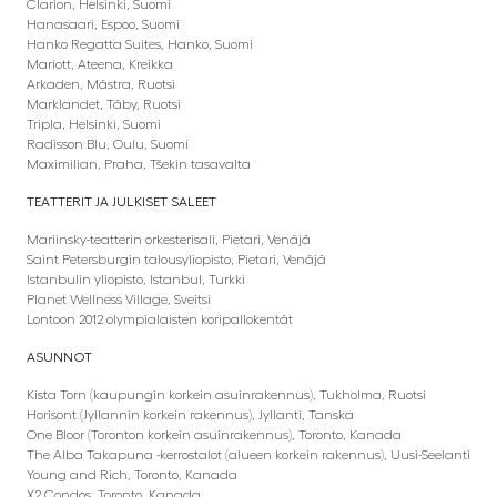
Clarion, Helsinki, Suomi
Hanasaari, Espoo, Suomi
Hanko Regatta Suites, Hanko, Suomi
Mariott, Ateena, Kreikka
Arkaden, Mästra, Ruotsi
Marklandet, Täby, Ruotsi
Tripla, Helsinki, Suomi
Radisson Blu, Oulu, Suomi
Maximilian, Praha, Tšekin tasavalta
TEATTERIT JA JULKISET SALEET
Mariinsky-teatterin orkesterisali, Pietari, Venäjä
Saint Petersburgin talousyliopisto, Pietari, Venäjä
Istanbulin yliopisto, Istanbul, Turkki
Planet Wellness Village, Sveitsi
Lontoon 2012 olympialaisten koripallokentät
ASUNNOT
Kista Torn (kaupungin korkein asuinrakennus), Tukholma, Ruotsi
Horisont (Jyllannin korkein rakennus), Jyllanti, Tanska
One Bloor (Toronton korkein asuinrakennus), Toronto, Kanada
The Alba Takapuna -kerrostalot (alueen korkein rakennus), Uusi-Seelanti
Young and Rich, Toronto, Kanada
X2 Condos, Toronto, Kanada