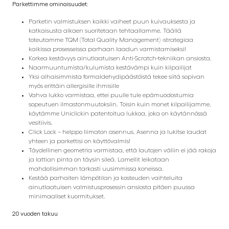
Parkettimme ominaisuudet:
Parketin valmistuksen kaikki vaiheet puun kuivauksesta ja
katkaisusta alkaen suoritetaan tehtaallamme. Täällä
toteutamme TQM (Total Quality Management) -strategiaa
kaikissa prosesseissa parhaan laadun varmistamiseksi!
Korkea kestävyys ainutlaatuisen Anti-Scratch-tekniikan ansiosta.
Naarmuuntumista/kulumista kestävämpi kuin kilpailijat
Yksi alhaisimmista formaldehydipäästöistä tekee siitä sopivan
myös erittäin allergisille ihmisille
Vahva lukko varmistaa, ettei puulle tule epämuodostumia
sopeutuen ilmastonmuutoksiin. Toisin kuin monet kilpailijamme,
käytämme Uniclickin patentoitua lukkoa, joka on käytännössä
vesitiivis.
Click Lock – helppo liimaton asennus. Asenna ja lukitse laudat
yhteen ja parkettisi on käyttövalmis!
Täydellinen geometria varmistaa, että lautojen väliin ei jää rakoja
ja lattian pinta on täysin sileä. Lamellit leikataan
mahdollisimman tarkasti uusimmissa koneissa.
Kestää parhaiten lämpötilan ja kosteuden vaihteluita
ainutlaatuisen valmistusprosessin ansiosta pitäen puussa
minimaaliset kuormitukset.
20 vuoden takuu