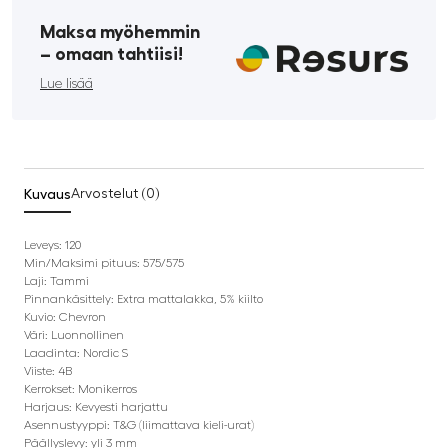
Maksa myöhemmin
­– omaan tahtiisi!
Lue lisää
Kuvaus
Arvostelut (0)
Leveys: 120
Min/Maksimi pituus: 575/575
Laji: Tammi
Pinnankäsittely: Extra mattalakka, 5% kiilto
Kuvio: Chevron
Väri: Luonnollinen
Laadinta: Nordic S
Viiste: 4B
Kerrokset: Monikerros
Harjaus: Kevyesti harjattu
Asennustyyppi: T&G (liimattava kieli-urat)
Päällyslevy: yli 3 mm