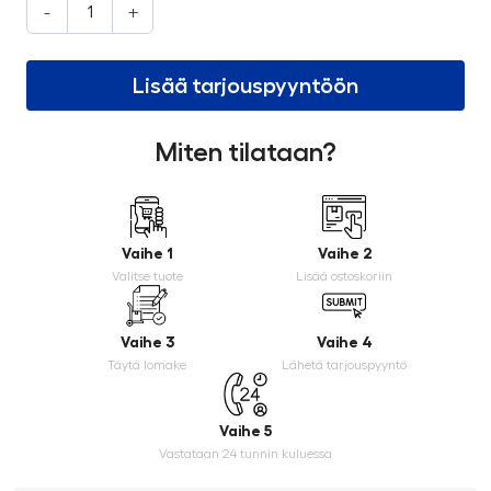
-
+
Lisää tarjouspyyntöön
Miten tilataan?
Vaihe 1
Vaihe 2
Valitse tuote
Lisää ostoskoriin
Vaihe 3
Vaihe 4
Täytä lomake
Lähetä tarjouspyyntö
Vaihe 5
Vastataan 24 tunnin kuluessa