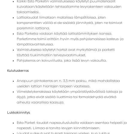
Kaikki Esta Parketin valmistuksessa käytetyt puumateriaalit
kuivataan/käsitellään tehtaallamme levyrakenteen vakauden
takaamiseksi.
Lattialaudat liimataan matalissa lämpötiloissa, joten
komponenttien välillä ei ole sisäistä jännitystä, joten ne toimivat
paremmin lattiana.
Esta Parketia voidaan käyttää lattialämmityksen kanssa.
Parketimme toimii erittäin hyvin myös pohjoismaisissa kosteus- ja
lämpötilavaihteluissa.
Valmistuksessa käytetyt hartsit ovat myrkyttömiä ja parketti
täyttää tiukimmatkin terveysvaatimukset.
Pohjakerros on koivuviilusta, joka lisää levyn vakautta.
Kulutuskerros
Arvopuun pintakerros on n. 3,5 mm paksu, mikä mahdollistaa
useiden lattian hiontojen tarpeen vaatiessa.
Viimeistelykerroksissa käytetään ympäristöystävällisiä lakkoja ja
öljyjä, jotka eivät sisällä liuottimia tai formaldehydiä eivätkä
aiheuta vaarallisia kaasuja.
Lukkokiinnitys
Esta Parket -laudat napsautuslukolla voidaan asentaa helposti ja
nopeasti. Liimaa ei tarvita levyjen kiinnittämiseen.
Laudat sulkeutuvat tiukasti toisiaan vasten, kun lukitus