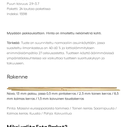
Puun kovuus: 2.9–3.7
Paketti: 24 lautaa paketissa
Indeksi: 15518
Myydään pakkauksittain. Hinta on ilmoitettu neliömetriä kohti.
Tärkeää:
Tuote on suunniteltu normaaliin asuinkäyttöön, jossa
suositeltu ilmankosteus on 40–60 % ja lattialämmityksen
enimmäislämpötila 27 celsiusastetta. Tuotteen käyttö äärimmäisissä
ympäristöolosuhteissa voi vaikuttaa tuotteen suorituskykyyn ja
takuuseen.
Rakenne
Nova, 13 mm paksu, jossa 0,5 mm pintakerros / 2,5 mm toinen kerros / 8,5
mm kolmas kerros / 1,5 mm koivuinen taustakerros
Pinta: Massiivi eurooppalaista tammea / Toinen kerros: Saarnipuuta /
Kolmas kerros: Kuusta / Pohja: Koivuviilua
Miksi valita Esta Parket?