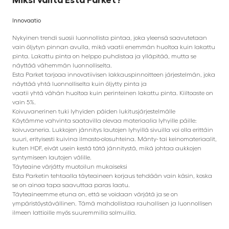
Innovaatio
Nykyinen trendi suosii luonnollista pintaa, joka yleensä saavutetaan
vain öljytyn pinnan avulla, mikä vaatii enemmän huoltoa kuin lakattu
pinta. Lakattu pinta on helppo puhdistaa ja ylläpitää, mutta se
näyttää vähemmän luonnolliselta.
Esta Parket tarjoaa innovatiivisen lakkauspinnoitteen järjestelmän, joka
näyttää yhtä luonnolliselta kuin öljytty pinta ja
vaatii yhtä vähän huoltoa kuin perinteinen lakattu pinta. Kiiltoaste on
vain 5%.
Koivuvanerinen tuki lyhyiden päiden lukitusjärjestelmälle
Käytämme vahvinta saatavilla olevaa materiaalia lyhyille päille:
koivuvaneria. Lukkojen jännitys lautojen lyhyillä sivuilla voi olla erittäin
suuri, erityisesti kuivina ilmasto-olosuhteina. Mänty- tai keinomateriaalit,
kuten HDF, eivät usein kestä tätä jännitystä, mikä johtaa aukkojen
syntymiseen lautojen välille.
Täyteaine värjätty muotoilun mukaiseksi
Esta Parketin tehtaalla täyteaineen korjaus tehdään vain käsin, koska
se on ainoa tapa saavuttaa paras laatu.
Täyteaineemme etuna on, että se voidaan värjätä ja se on
ympäristöystävällinen. Tämä mahdollistaa rauhallisen ja luonnollisen
ilmeen lattioille myös suuremmilla solmuilla.