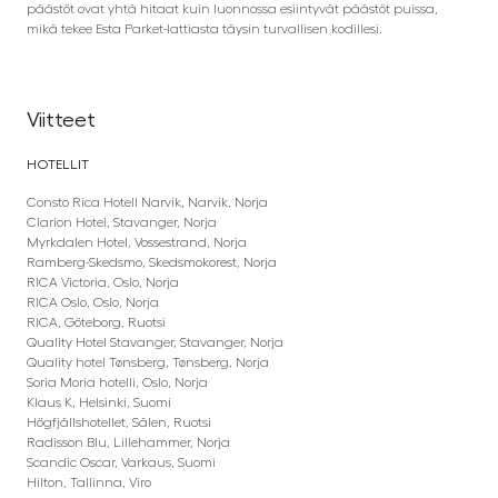
päästöt ovat yhtä hitaat kuin luonnossa esiintyvät päästöt puissa,
mikä tekee Esta Parket-lattiasta täysin turvallisen kodillesi.
Viitteet
HOTELLIT
Consto Rica Hotell Narvik, Narvik, Norja
Clarion Hotel, Stavanger, Norja
Myrkdalen Hotel, Vossestrand, Norja
Ramberg-Skedsmo, Skedsmokorest, Norja
RICA Victoria, Oslo, Norja
RICA Oslo, Oslo, Norja
RICA, Göteborg, Ruotsi
Quality Hotel Stavanger, Stavanger, Norja
Quality hotel Tønsberg, Tønsberg, Norja
Soria Moria hotelli, Oslo, Norja
Klaus K, Helsinki, Suomi
Högfjällshotellet, Sälen, Ruotsi
Radisson Blu, Lillehammer, Norja
Scandic Oscar, Varkaus, Suomi
Hilton, Tallinna, Viro