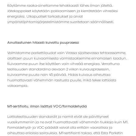
Käytämme raaka-aineitamme tehokkaasti lähes ilman jätettä.
Jätekappaleet käytetään pakkaamiseen ja kierrätetään vihreäksi
energiaksi. Ulkopuoliset tarkastukset ja arviot
ympäristöjohtamisjärjestelmistämme suoritetaan säännöllisesti.
Ainutlaatuinen hitaasti kuivattu puuprosessi
Valmistamme parkettilaudat vain Virossa sijaitsevassa tehtaassamme,
aloittaen puun kuivaamisesta varmistaaksemme erinomaisen laadun.
Kuivaamme puun itse käyttäen vain vihreää energiaa. Verrattuna
teollisuuden standardina olevaan 2 viikon kuivausprosessiin,
kuivaamme puuta noin 45 päivää. Hidas kuivaus aiheuttaa
huomattavasti vähemmän rasitusta puulle, mikä tekee lattioista
vakaampia.
M1-sertifioitu, ilman lisättyä VOC/formaldehydiä
Lattiateollisuuden standardit ja normit eivät ole päivittyneet
vuosikymmeniin ja ne ovat huomattavasti vähemmän tiukkoja kuin M1.
Formaldehydi- ja VOC-päästöt voivat olla erittäin vaarallisia ja
aiheuttaa erilaisia sairauksia. M1-sertifiointi takaa, että Esta Parketin