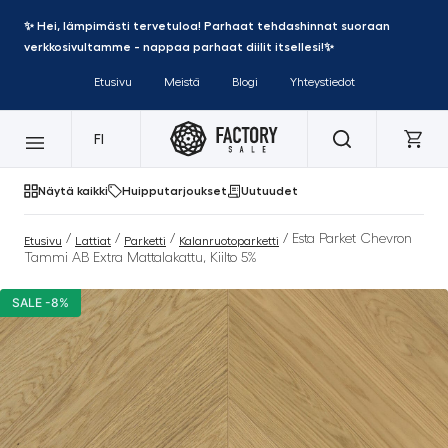
✨ Hei, lämpimästi tervetuloa! Parhaat tehdashinnat suoraan
verkkosivultamme - nappaa parhaat diilit itsellesi!✨
Etusivu
Meistä
Blogi
Yhteystiedot
FI
Näytä kaikki
Huipputarjoukset
Uutuudet
/
/
/
/ Esta Parket Chevron
Etusivu
Lattiat
Parketti
Kalanruotoparketti
Tammi AB Extra Mattalakattu, Kiilto 5%
SALE -8%