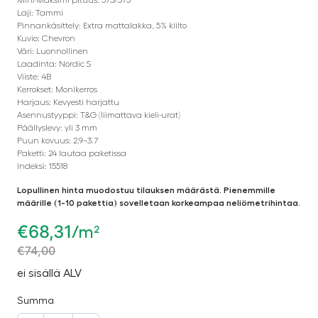
Laji: Tammi
Pinnankäsittely: Extra mattalakka, 5% kiilto
Kuvio: Chevron
Väri: Luonnollinen
Laadinta: Nordic S
Viiste: 4B
Kerrokset: Monikerros
Harjaus: Kevyesti harjattu
Asennustyyppi: T&G (liimattava kieli-urat)
Päällyslevy: yli 3 mm
Puun kovuus: 2.9–3.7
Paketti: 24 lautaa paketissa
Indeksi: 15518
Lopullinen hinta muodostuu tilauksen määrästä. Pienemmille
määrille (1-10 pakettia) sovelletaan korkeampaa neliömetrihintaa.
€
68,31
/m²
€
74,00
ei sisällä ALV
Summa