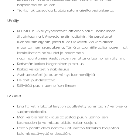
napsahtaa paikalleen.
Tiukka lukitus suojaa lautoja satunnaiselta vesiroiskeelta.
UV-öljy
KLUMPP:n UV-öljyt yhdistävät lattioiden edut luonnolliseen
öljypintaan ja UV-kovettuneisiin lattioihin. Ne perustuvat
luonnollisiin öljyihin, joista tulee UV-kovettuvia kemiallisen
muuntamisen seurauksena. Tämä antaa niille paljon paremmat
kemialliset ominaisuudet ja paremman
naarmuuntumisenkestävyyden verrattuna luonnollisiin öljyihin.
Kertymän korkea biogeeninen pitoisuus
Korkea viskositeetin stabiilisuus
Avohuokosefekti ja puun väritys luonnonöljyllä
Helposti puhdistettava
Säilyttää puun luonnollisen ilmeen
Lakkaus
Esta Parketin lakatut levyt on päällystetty vähintään 7 kerroksella
suojamateriaalia.
Monikerroksinen lakkaus paljastaa puun luonnollisen
kauneuden ja varmistaa pitkäaikaisen suojan.
Lakan päällä oleva naarmuuntumaton tekniikka laajentaa
kulumiskestävyyttä entisestään.