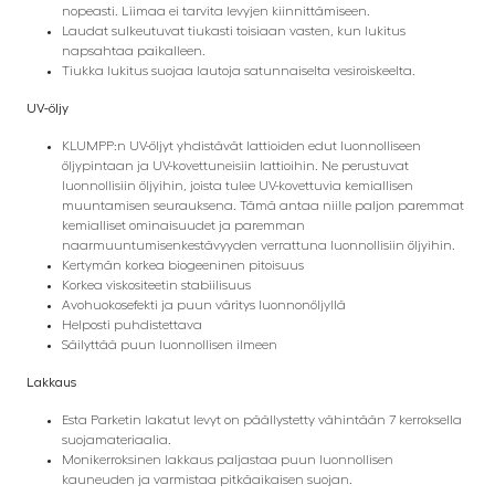
nopeasti. Liimaa ei tarvita levyjen kiinnittämiseen.
Laudat sulkeutuvat tiukasti toisiaan vasten, kun lukitus
napsahtaa paikalleen.
Tiukka lukitus suojaa lautoja satunnaiselta vesiroiskeelta.
UV-öljy
KLUMPP:n UV-öljyt yhdistävät lattioiden edut luonnolliseen
öljypintaan ja UV-kovettuneisiin lattioihin. Ne perustuvat
luonnollisiin öljyihin, joista tulee UV-kovettuvia kemiallisen
muuntamisen seurauksena. Tämä antaa niille paljon paremmat
kemialliset ominaisuudet ja paremman
naarmuuntumisenkestävyyden verrattuna luonnollisiin öljyihin.
Kertymän korkea biogeeninen pitoisuus
Korkea viskositeetin stabiilisuus
Avohuokosefekti ja puun väritys luonnonöljyllä
Helposti puhdistettava
Säilyttää puun luonnollisen ilmeen
Lakkaus
Esta Parketin lakatut levyt on päällystetty vähintään 7 kerroksella
suojamateriaalia.
Monikerroksinen lakkaus paljastaa puun luonnollisen
kauneuden ja varmistaa pitkäaikaisen suojan.