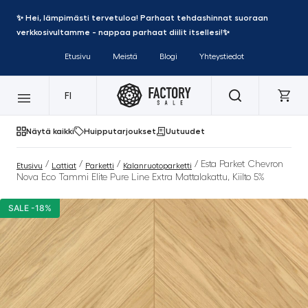
✨ Hei, lämpimästi tervetuloa! Parhaat tehdashinnat suoraan
verkkosivultamme - nappaa parhaat diilit itsellesi!✨
Etusivu
Meistä
Blogi
Yhteystiedot
FI
Näytä kaikki
Huipputarjoukset
Uutuudet
/
/
/
/ Esta Parket Chevron
Etusivu
Lattiat
Parketti
Kalanruotoparketti
Nova Eco Tammi Elite Pure Line Extra Mattalakattu, Kiilto 5%
SALE -18%