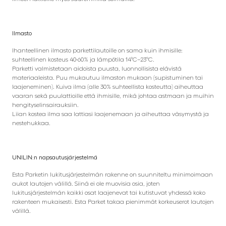
Ilmasto
Ihanteellinen ilmasto parkettilautoille on sama kuin ihmisille:
suhteellinen kosteus 40-60% ja lämpötila 14°C–23°C.
Parketti valmistetaan aidoista puusta, luonnollisista elävistä
materiaaleista. Puu mukautuu ilmaston mukaan (supistuminen tai
laajeneminen). Kuiva ilma (alle 30% suhteellista kosteutta) aiheuttaa
vaaran sekä puulattioille että ihmisille, mikä johtaa astmaan ja muihin
hengityselinsairauksiin.
Liian kostea ilma saa lattiasi laajenemaan ja aiheuttaa väsymystä ja
nestehukkaa.
UNILIN:n napsautusjärjestelmä
Esta Parketin lukitusjärjestelmän rakenne on suunniteltu minimoimaan
aukot lautojen välillä. Siinä ei ole muovisia osia, joten
lukitusjärjestelmän kaikki osat laajenevat tai kutistuvat yhdessä koko
rakenteen mukaisesti. Esta Parket takaa pienimmät korkeuserot lautojen
välillä.