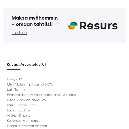
Maksa myöhemmin
­– omaan tahtiisi!
Lue lisää
Kuvaus
Arvostelut (0)
Leveys: 120
Min/Maksimi pituus: 675/675
Laji: Tammi
Pinnankäsittely: Extra mattalakka, 5% kiilto
Kuvio: Chevron Nova Eco
Väri: Luonnollinen
Laadinta: Elite
Viiste: 4B nano
Kerrokset: Monikerros
Harjaus: Kevyesti harjattu