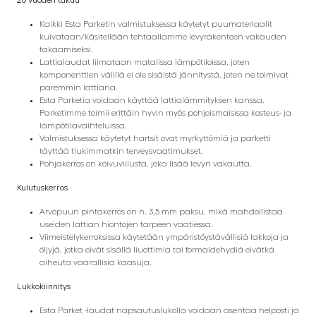
20 vuoden takuu
Kaikki Esta Parketin valmistuksessa käytetyt puumateriaalit
kuivataan/käsitellään tehtaallamme levyrakenteen vakauden
takaamiseksi.
Lattialaudat liimataan matalissa lämpötiloissa, joten
komponenttien välillä ei ole sisäistä jännitystä, joten ne toimivat
paremmin lattiana.
Esta Parketia voidaan käyttää lattialämmityksen kanssa.
Parketimme toimii erittäin hyvin myös pohjoismaisissa kosteus- ja
lämpötilavaihteluissa.
Valmistuksessa käytetyt hartsit ovat myrkyttömiä ja parketti
täyttää tiukimmatkin terveysvaatimukset.
Pohjakerros on koivuviilusta, joka lisää levyn vakautta.
Kulutuskerros
Arvopuun pintakerros on n. 3,5 mm paksu, mikä mahdollistaa
useiden lattian hiontojen tarpeen vaatiessa.
Viimeistelykerroksissa käytetään ympäristöystävällisiä lakkoja ja
öljyjä, jotka eivät sisällä liuottimia tai formaldehydiä eivätkä
aiheuta vaarallisia kaasuja.
Lukkokiinnitys
Esta Parket -laudat napsautuslukolla voidaan asentaa helposti ja