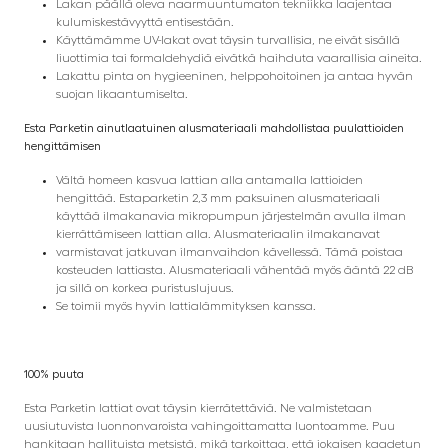
Lakan päällä oleva naarmuuntumaton tekniikka laajentaa
kulumiskestävyyttä entisestään.
Käyttämämme UV-lakat ovat täysin turvallisia, ne eivät sisällä
liuottimia tai formaldehydiä eivätkä haihduta vaarallisia aineita.
Lakattu pinta on hygieeninen, helppohoitoinen ja antaa hyvän
suojan likaantumiselta.
Esta Parketin ainutlaatuinen alusmateriaali mahdollistaa puulattioiden
hengittämisen
Vältä homeen kasvua lattian alla antamalla lattioiden
hengittää. Estaparketin 2,3 mm paksuinen alusmateriaali
käyttää ilmakanavia mikropumpun järjestelmän avulla ilman
kierrättämiseen lattian alla. Alusmateriaalin ilmakanavat
varmistavat jatkuvan ilmanvaihdon kävellessä. Tämä poistaa
kosteuden lattiasta. Alusmateriaali vähentää myös ääntä 22 dB
ja sillä on korkea puristuslujuus.
Se toimii myös hyvin lattialämmityksen kanssa.
100% puuta
Esta Parketin lattiat ovat täysin kierrätettäviä. Ne valmistetaan
uusiutuvista luonnonvaroista vahingoittamatta luontoamme. Puu
hankitaan hallituista metsistä, mikä tarkoittaa, että jokaisen kaadetun