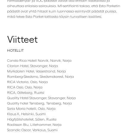
Formaldehydi- ja VOC-päästöt voivat olla erittäin vaarallisia ja
aiheuttaa erilaisia sairauksia. M1-sertifiointi takaa, että Esta Parketin
päästöt ovat yhtä hitaat kuin luonnossa esiintyvät päästöt puissa,
mikä tekee Esta Parket-lattiasta täysin turvallisen kodillesi.
Viitteet
HOTELLIT
Consto Rica Hotell Narvik, Narvik, Norja
Clarion Hotel, Stavanger, Norja
Myrkdalen Hotel, Vossestrand, Norja
Ramberg-Skedsmo, Skedsmokorest, Norja
RICA Victoria, Oslo, Norja
RICA Oslo, Oslo, Norja
RICA, Göteborg, Ruotsi
Quality Hotel Stavanger, Stavanger, Norja
Quality hotel Tønsberg, Tønsberg, Norja
Soria Moria hotelli, Oslo, Norja
Klaus K, Helsinki, Suomi
Högfjällshotellet, Sälen, Ruotsi
Radisson Blu, Lillehammer, Norja
Scandic Oscar, Varkaus, Suomi