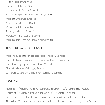
Hilton, Tallinna, Viro
Clarion, Helsinki, Suomi
Hanasaari, Espoo, Suomi
Hanko Regatta Suites, Hanko, Suomi
Mariott, Ateena, Kreikka
Arkaden, Mästra, Ruotsi
Marklandet, Täby, Ruotsi
Tripla, Helsinki, Suomi
Radisson Blu, Oulu, Suomi
Maximilian, Praha, Tšekin tasavalta
TEATTERIT JA JULKISET SALEET
Mariinsky-teatterin orkesterisali, Pietari, Venäjä
Saint Petersburgin talousyliopisto, Pietari, Venäjä
Istanbulin yliopisto, Istanbul, Turkki
Planet Wellness Village, Sveitsi
Lontoon 2012 olympialaisten koripallokentät
ASUNNOT
Kista Torn (kaupungin korkein asuinrakennus), Tukholma, Ruotsi
Horisont (Jyllannin korkein rakennus), Jyllanti, Tanska
One Bloor (Toronton korkein asuinrakennus), Toronto, Kanada
The Alba Takapuna -kerrostalot (alueen korkein rakennus), Uusi-Seelanti