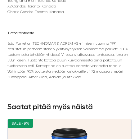
Young and Rich, Toronto, Kanada
X2 Condos, Toronto, Kanada
Charle Condos, Toronto, Kanada.
Tietoa tehtaasta
Esta Parket on TECHNOMAR & ADREM AS -nimisen, vuonna 1991
perustetun perheomisteisen yksityisyrityksen valmistama parketti. 100%
tuotannosta tehdään yhdessä Virossa sijaitsevassa tehtaassa, joka on
EU:n jäsen. Tuotanto kattaa puun kuivaamisesta aina pakattuun
tuotteeseen asti. Konseptina on tuottaa parasta vastinetta rahalle.
Vähintään 95% tuotteista viedään asiakkaille yli 72 maassa ympäri
Eurooppaa, Amerikkaa, Aasiaa ja Afrikkaa.
Saatat pitää myös näistä
SALE -9%
S