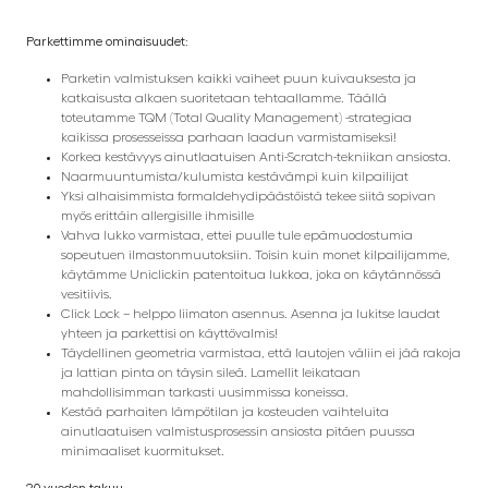
Parkettimme ominaisuudet:
Parketin valmistuksen kaikki vaiheet puun kuivauksesta ja
katkaisusta alkaen suoritetaan tehtaallamme. Täällä
toteutamme TQM (Total Quality Management) -strategiaa
kaikissa prosesseissa parhaan laadun varmistamiseksi!
Korkea kestävyys ainutlaatuisen Anti-Scratch-tekniikan ansiosta.
Naarmuuntumista/kulumista kestävämpi kuin kilpailijat
Yksi alhaisimmista formaldehydipäästöistä tekee siitä sopivan
myös erittäin allergisille ihmisille
Vahva lukko varmistaa, ettei puulle tule epämuodostumia
sopeutuen ilmastonmuutoksiin. Toisin kuin monet kilpailijamme,
käytämme Uniclickin patentoitua lukkoa, joka on käytännössä
vesitiivis.
Click Lock – helppo liimaton asennus. Asenna ja lukitse laudat
yhteen ja parkettisi on käyttövalmis!
Täydellinen geometria varmistaa, että lautojen väliin ei jää rakoja
ja lattian pinta on täysin sileä. Lamellit leikataan
mahdollisimman tarkasti uusimmissa koneissa.
Kestää parhaiten lämpötilan ja kosteuden vaihteluita
ainutlaatuisen valmistusprosessin ansiosta pitäen puussa
minimaaliset kuormitukset.