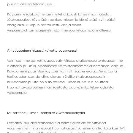
puun tilalle istutetaan uusi.
Käytämme raaka-aineitamme tehokkaasti lähes ilman jätettä.
Jätekappaleet käytetään pakkaamiseen ja kierrätetään vihreäksi
energiaksi. Ulkopuoliset tarkastukset ja arviot
ympäristöjohtamisjärjestelmistämme suoritetaan säännöllisesti.
Ainutlaatuinen hitaasti kuivattu puuprosessi
Valmistamme parkettilaudat vain Virossa sijaitsevassa tehtaassamme,
aloittaen puun kuivaamisesta varmistaaksemme erinomaisen laadun.
Kuivaamme puun itse käyttäen vain vihreää energiaa. Verrattuna
teollisuuden standardina olevaan 2 viikon kuivausprosessiin,
kuivaamme puuta noin 45 päivää. Hidas kuivaus aiheuttaa
huomattavasti vähemmän rasitusta puulle, mikä tekee lattioista
vakaampia.
M1-sertifioitu, ilman lisättyä VOC/formaldehydiä
Lattiateollisuuden standardit ja normit eivät ole päivittyneet
vuosikymmeniin ja ne ovat huomattavasti vähemmän tiukkoja kuin M1.