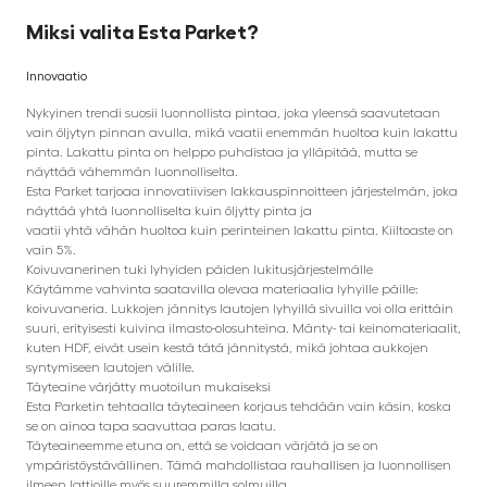
Miksi valita Esta Parket?
Innovaatio
Nykyinen trendi suosii luonnollista pintaa, joka yleensä saavutetaan
vain öljytyn pinnan avulla, mikä vaatii enemmän huoltoa kuin lakattu
pinta. Lakattu pinta on helppo puhdistaa ja ylläpitää, mutta se
näyttää vähemmän luonnolliselta.
Esta Parket tarjoaa innovatiivisen lakkauspinnoitteen järjestelmän, joka
näyttää yhtä luonnolliselta kuin öljytty pinta ja
vaatii yhtä vähän huoltoa kuin perinteinen lakattu pinta. Kiiltoaste on
vain 5%.
Koivuvanerinen tuki lyhyiden päiden lukitusjärjestelmälle
Käytämme vahvinta saatavilla olevaa materiaalia lyhyille päille:
koivuvaneria. Lukkojen jännitys lautojen lyhyillä sivuilla voi olla erittäin
suuri, erityisesti kuivina ilmasto-olosuhteina. Mänty- tai keinomateriaalit,
kuten HDF, eivät usein kestä tätä jännitystä, mikä johtaa aukkojen
syntymiseen lautojen välille.
Täyteaine värjätty muotoilun mukaiseksi
Esta Parketin tehtaalla täyteaineen korjaus tehdään vain käsin, koska
se on ainoa tapa saavuttaa paras laatu.
Täyteaineemme etuna on, että se voidaan värjätä ja se on
ympäristöystävällinen. Tämä mahdollistaa rauhallisen ja luonnollisen
ilmeen lattioille myös suuremmilla solmuilla.