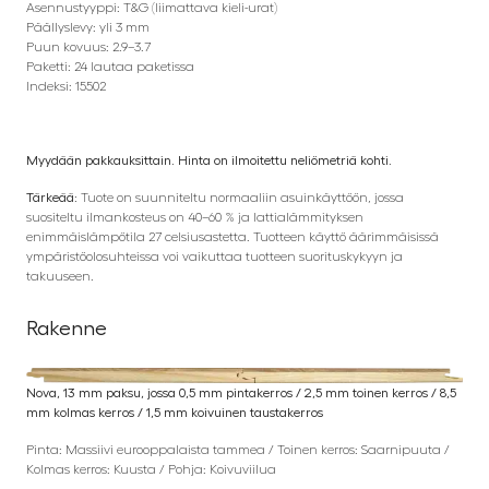
Asennustyyppi: T&G (liimattava kieli-urat)
Päällyslevy: yli 3 mm
Puun kovuus: 2.9–3.7
Paketti: 24 lautaa paketissa
Indeksi: 15502
Myydään pakkauksittain. Hinta on ilmoitettu neliömetriä kohti.
Tärkeää:
Tuote on suunniteltu normaaliin asuinkäyttöön, jossa
suositeltu ilmankosteus on 40–60 % ja lattialämmityksen
enimmäislämpötila 27 celsiusastetta. Tuotteen käyttö äärimmäisissä
ympäristöolosuhteissa voi vaikuttaa tuotteen suorituskykyyn ja
takuuseen.
Rakenne
Nova, 13 mm paksu, jossa 0,5 mm pintakerros / 2,5 mm toinen kerros / 8,5
mm kolmas kerros / 1,5 mm koivuinen taustakerros
Pinta: Massiivi eurooppalaista tammea / Toinen kerros: Saarnipuuta /
Kolmas kerros: Kuusta / Pohja: Koivuviilua