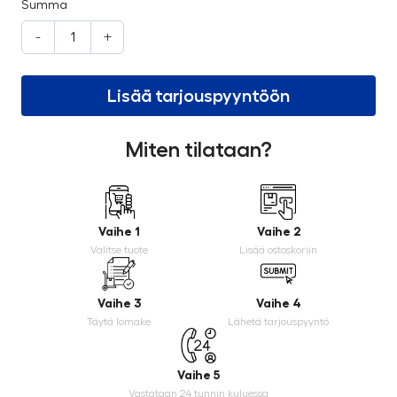
Summa
-
+
Lisää tarjouspyyntöön
Miten tilataan?
Vaihe 1
Vaihe 2
Valitse tuote
Lisää ostoskoriin
Vaihe 3
Vaihe 4
Täytä lomake
Lähetä tarjouspyyntö
Vaihe 5
Vastataan 24 tunnin kuluessa