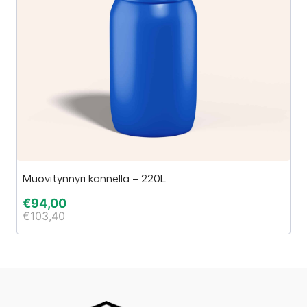
Muovitynnyri kannella – 220L
E
€
94,00
€
€
103,40
€