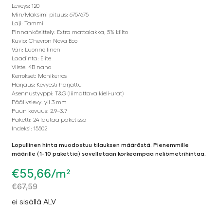
Leveys: 120
Min/Maksimi pituus: 675/675
Laji: Tammi
Pinnankäsittely: Extra mattalakka, 5% kiilto
Kuvio: Chevron Nova Eco
Väri: Luonnollinen
Laadinta: Elite
Viiste: 4B nano
Kerrokset: Monikerros
Harjaus: Kevyesti harjattu
Asennustyyppi: T&G (liimattava kieli-urat)
Päällyslevy: yli 3 mm
Puun kovuus: 2.9–3.7
Paketti: 24 lautaa paketissa
Indeksi: 15502
Lopullinen hinta muodostuu tilauksen määrästä. Pienemmille
määrille (1-10 pakettia) sovelletaan korkeampaa neliömetrihintaa.
€
55,66
/m²
€
67,59
ei sisällä ALV