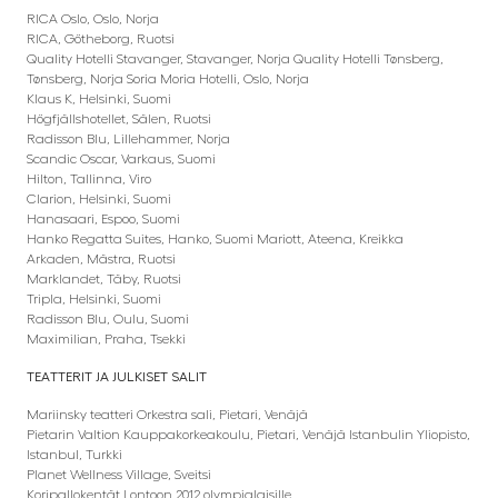
RICA Oslo, Oslo, Norja
RICA, Götheborg, Ruotsi
Quality Hotelli Stavanger, Stavanger, Norja Quality Hotelli Tønsberg,
Tønsberg, Norja Soria Moria Hotelli, Oslo, Norja
Klaus K, Helsinki, Suomi
Högfjällshotellet, Sälen, Ruotsi
Radisson Blu, Lillehammer, Norja
Scandic Oscar, Varkaus, Suomi
Hilton, Tallinna, Viro
Clarion, Helsinki, Suomi
Hanasaari, Espoo, Suomi
Hanko Regatta Suites, Hanko, Suomi Mariott, Ateena, Kreikka
Arkaden, Mästra, Ruotsi
Marklandet, Täby, Ruotsi
Tripla, Helsinki, Suomi
Radisson Blu, Oulu, Suomi
Maximilian, Praha, Tsekki
TEATTERIT JA JULKISET SALIT
Mariinsky teatteri Orkestra sali, Pietari, Venäjä
Pietarin Valtion Kauppakorkeakoulu, Pietari, Venäjä Istanbulin Yliopisto,
Istanbul, Turkki
Planet Wellness Village, Sveitsi
Koripallokentät Lontoon 2012 olympialaisille