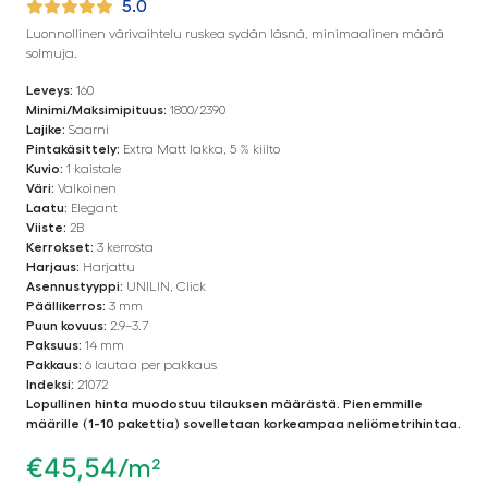
5.0
Luonnollinen värivaihtelu ruskea sydän läsnä, minimaalinen määrä
solmuja.
Leveys:
160
Minimi/Maksimipituus:
1800/2390
Lajike:
Saarni
Pintakäsittely:
Extra Matt lakka, 5 % kiilto
Kuvio:
1 kaistale
Väri:
Valkoinen
Laatu:
Elegant
Viiste:
2B
Kerrokset:
3 kerrosta
Harjaus:
Harjattu
Asennustyyppi:
UNILIN, Click
Päällikerros:
3 mm
Puun kovuus:
2.9–3.7
Paksuus:
14 mm
Pakkaus:
6 lautaa per pakkaus
Indeksi:
21072
Lopullinen hinta muodostuu tilauksen määrästä. Pienemmille
määrille (1-10 pakettia) sovelletaan korkeampaa neliömetrihintaa.
€
45,54
/m²