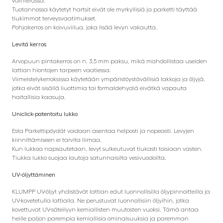
vaihtelussa.
Tuotannossa käytetyt hartsit eivät ole myrkyllisiä ja parketti täyttää
tiukimmat terveysvaatimukset.
Pohjakerros on koivuviilua, joka lisää levyn vakautta.
Levitä kerros
Arvopuun pintakerros on n. 3,5 mm paksu, mikä mahdollistaa useiden
lattian hiontojen tarpeen vaatiessa.
Viimeistelykerroksissa käytetään ympäristöystävällisiä lakkoja ja öljyjä,
jotka eivät sisällä liuottimia tai formaldehydiä eivätkä vapauta
haitallisia kaasuja.
Uniclick-patentoitu lukko
Esta Parkettipöydät voidaan asentaa helposti ja nopeasti. Levyjen
kiinnittämiseen ei tarvita liimaa.
Kun lukkoa napsautetaan, levyt sulkeutuvat tiukasti toisiaan vasten.
Tiukka lukko suojaa lautoja satunnaisilta vesivuodoilta.
UV-öljyttäminen
KLUMPP UV-öljyt yhdistävät lattian edut luonnollisilla öljypinnoitteilla ja
UV-kovetetulla lattialla. Ne perustuvat luonnollisiin öljyihin, jotka
kovettuvat UV-säteilyyn kemiallisten muutosten vuoksi. Tämä antaa
heille paljon parempia kemiallisia ominaisuuksia ja paremman