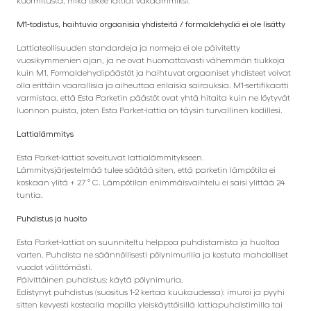
kuormitusta, mikä tekee lattiat vakaammiksi.
M1-todistus, haihtuvia orgaanisia yhdisteitä / formaldehydiä ei ole lisätty
Lattiateollisuuden standardeja ja normeja ei ole päivitetty
vuosikymmenien ajan, ja ne ovat huomattavasti vähemmän tiukkoja
kuin M1. Formaldehydipäästöt ja haihtuvat orgaaniset yhdisteet voivat
olla erittäin vaarallisia ja aiheuttaa erilaisia ​​sairauksia. M1-sertifikaatti
varmistaa, että Esta Parketin päästöt ovat yhtä hitaita kuin ne löytyvät
luonnon puista, joten Esta Parket-lattia on täysin turvallinen kodillesi.
Lattialämmitys
Esta Parket-lattiat soveltuvat lattialämmitykseen.
Lämmitysjärjestelmää tulee säätää siten, että parketin lämpötila ei
koskaan ylitä + 27 ° C. Lämpötilan enimmäisvaihtelu ei saisi ylittää 24
tuntia.
Puhdistus ja huolto
Esta Parket-lattiat on suunniteltu helppoa puhdistamista ja huoltoa
varten. Puhdista ne säännöllisesti pölynimurilla ja kostuta mahdolliset
vuodot välittömästi.
Päivittäinen puhdistus: käytä pölynimuria.
Edistynyt puhdistus (suositus 1-2 kertaa kuukaudessa): imuroi ja pyyhi
sitten kevyesti kostealla mopilla yleiskäyttöisillä lattiapuhdistimilla tai