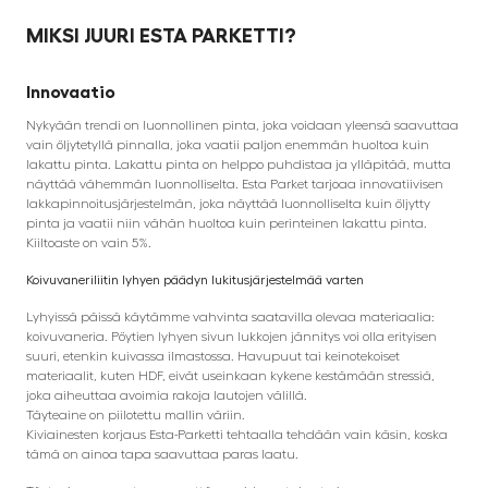
MIKSI JUURI ESTA PARKETTI?
Innovaatio
Nykyään trendi on luonnollinen pinta, joka voidaan yleensä saavuttaa
vain öljytetyllä pinnalla, joka vaatii paljon enemmän huoltoa kuin
lakattu pinta. Lakattu pinta on helppo puhdistaa ja ylläpitää, mutta
näyttää vähemmän luonnolliselta. Esta Parket tarjoaa innovatiivisen
lakkapinnoitusjärjestelmän, joka näyttää luonnolliselta kuin öljytty
pinta ja vaatii niin vähän huoltoa kuin perinteinen lakattu pinta.
Kiiltoaste on vain 5%.
Koivuvaneriliitin lyhyen päädyn lukitusjärjestelmää varten
Lyhyissä päissä käytämme vahvinta saatavilla olevaa materiaalia:
koivuvaneria. Pöytien lyhyen sivun lukkojen jännitys voi olla erityisen
suuri, etenkin kuivassa ilmastossa. Havupuut tai keinotekoiset
materiaalit, kuten HDF, eivät useinkaan kykene kestämään stressiä,
joka aiheuttaa avoimia rakoja lautojen välillä.
Täyteaine on piilotettu mallin väriin.
Kiviainesten korjaus Esta-Parketti tehtaalla tehdään vain käsin, koska
tämä on ainoa tapa saavuttaa paras laatu.