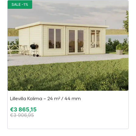
SALE -1%
S
Lillevilla Kolima – 24 m² / 44 mm
Re
€
3 865,15
€
€
3 906,95
€