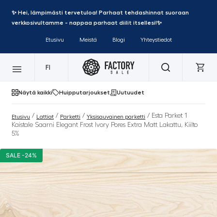
✨ Hei, lämpimästi tervetuloa! Parhaat tehdashinnat suoraan
verkkosivultamme - nappaa parhaat diilit itsellesi!✨
Etusivu
Meistä
Blogi
Yhteystiedot
FI
Näytä kaikki
Huipputarjoukset
Uutuudet
/
/
/
/ Esta Parket 1
Etusivu
Lattiat
Parketti
Yksisauvainen parketti
Kaistale Saarni Elegant Frost Ivory Pores Extra Matt Lakattu, Kiilto
5%
SALE -24%