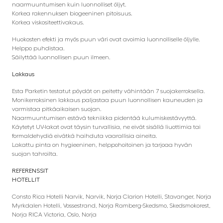
naarmuuntumisen kuin luonnolliset öljyt.
Korkea rakennuksen biogeeninen pitoisuus.
Korkea viskositeettivakaus.
Huokosten efekti ja myös puun väri ovat avoimia luonnolliselle öljylle.
Helppo puhdistaa.
Säilyttää luonnollisen puun ilmeen.
Lakkaus
Esta Parketin testatut pöydät on peitetty vähintään 7 suojakerroksella.
Monikerroksinen lakkaus paljastaa puun luonnollisen kauneuden ja
varmistaa pitkäaikaisen suojan.
Naarmuuntumisen estävä tekniikka pidentää kulumiskestävyyttä.
Käytetyt UV-lakat ovat täysin turvallisia, ne eivät sisällä liuottimia tai
formaldehydiä eivätkä haihduta vaarallisia aineita.
Lakattu pinta on hygieeninen, helppohoitoinen ja tarjoaa hyvän
suojan tahroilta.
REFERENSSIT
HOTELLIT
Consto Rica Hotelli Narvik, Narvik, Norja Clarion Hotelli, Stavanger, Norja
Myrkdalen Hotelli, Vossestrand, Norja Ramberg-Skedsmo, Skedsmokorest,
Norja RICA Victoria, Oslo, Norja