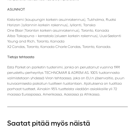
ASUNNOT
Kista-torni (kaupungin korkein asuinrakennus), Tukholma, Ruotsi
Horizon (Jyllannin korkein rakennus), Jyllanti, Tanska
One Bloor (Toronton korkein asuinrakennus), Toronto, Kanada
Alba Takapuna – kerrostalo (alueen korkein rakennus), Uusi-Seelanti
Young and Rich, Toronto, Kanada
X2 Condos, Toronto, Kanada Charle Condos, Toronto, Kanada.
Tietoja tehtaasta
Esta Parket on parketin tuotenimi, jonka on perustanut vuonna 1991
perustettu perheyritys TECHNOMAR & ADREM AS. 100% tuotannosta
valmistetaan yhdessä Viron tehtaassa, joka on EU:n jäsenvaltio, puun
kuivaamisesta pakatun tuotteen tuotantoon. Ajatuksena on tuottaa
parhaat tuotteet. Ainakin 95% tuotteista viedään asiakkaille yli 72
maassa Euroopassa, Amerikassa, Aasiassa ja Afrikassa.
Saatat pitää myös näistä