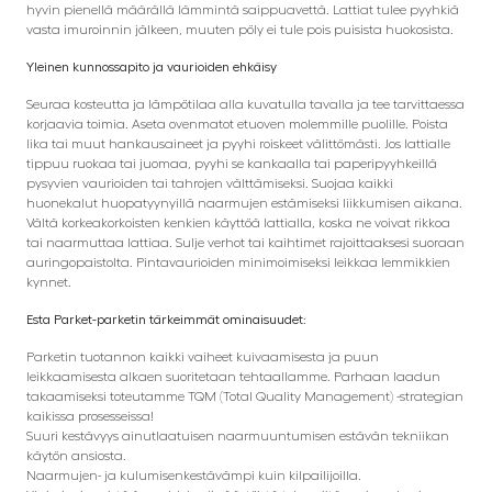
hyvin pienellä määrällä lämmintä saippuavettä. Lattiat tulee pyyhkiä
vasta imuroinnin jälkeen, muuten pöly ei tule pois puisista huokosista.
Yleinen kunnossapito ja vaurioiden ehkäisy
Seuraa kosteutta ja lämpötilaa alla kuvatulla tavalla ja tee tarvittaessa
korjaavia toimia. Aseta ovenmatot etuoven molemmille puolille. Poista
lika tai muut hankausaineet ja pyyhi roiskeet välittömästi. Jos lattialle
tippuu ruokaa tai juomaa, pyyhi se kankaalla tai paperipyyhkeillä
pysyvien vaurioiden tai tahrojen välttämiseksi. Suojaa kaikki
huonekalut huopatyynyillä naarmujen estämiseksi liikkumisen aikana.
Vältä korkeakorkoisten kenkien käyttöä lattialla, koska ne voivat rikkoa
tai naarmuttaa lattiaa. Sulje verhot tai kaihtimet rajoittaaksesi suoraan
auringopaistolta. Pintavaurioiden minimoimiseksi leikkaa lemmikkien
kynnet.
Esta Parket-parketin tärkeimmät ominaisuudet:
Parketin tuotannon kaikki vaiheet kuivaamisesta ja puun
leikkaamisesta alkaen suoritetaan tehtaallamme. Parhaan laadun
takaamiseksi toteutamme TQM (Total Quality Management) -strategian
kaikissa prosesseissa!
Suuri kestävyys ainutlaatuisen naarmuuntumisen estävän tekniikan
käytön ansiosta.
Naarmujen- ja kulumisenkestävämpi kuin kilpailijoilla.