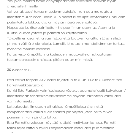
Yksi pienimmistä formaldehydipäästöistä tekee siitä sopivan hyvin
allergisille ihmisille.
Vahva lukitus ei takaa muodonmuutoksia, kun puu mukautuu
ilmastonmuutokseen. Toisin kuin monet kilpailijat, käytämme Uniclickin
patentoitua lukkoa, joka on käytännössä vedenpitävä.
Napsauta Lukitse-painiketta – helppo liiman asennus. Asenna ja
lukitse laudat yhteen ja parketti on käyttövalmis!
Täydellinen geometria varmistaa, että lautojen ja lattian täysin sileän
pinnan välillä ei ole rakoja. Lamellit leikataan mahdollisimman tarkasti
moderneimmissa koneissa.
Paras kesto lämpötilan ja kosteuden muutoksille ainutlaatuisen
tuotantoprosessin ansiosta, pitäen puun minimissä.
30 vuoden takuu
Esta Parket tarjoaa 30 vuoden rajoitetun takuun. Lue takuuehdot Esta
Parket-verkkosivustolla.
Kaikki Esta Parketin valmistuksessa käytetyt puumateriaalit kuivataan /
ilmastoidaan tehdaskompleksissamme pöydän rakenteen vakauden
varmistamiseksi.
Lattialaudat liimataan alhaisissa lämpötiloissa siten, että
komponenttien välillä ei ole sisäistä jännitystä, joten ne toimivat
paremmin kuin pinottu lattia.
Esta Parkettia voidaan käyttää lattialämmityksen kanssa. Parketti
toimii myös erittäin hyvin Pohjoismaiden kosteuden ja lämpötilan