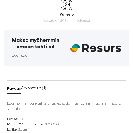
Vaihe 5
Vastataan 24 tunnin kuluessa
Maksa myöhemmin
­– omaan tahtiisi!
Lue lisää
Kuvaus
Arvostelut (1)
Luonnollinen värivaihtelu ruskea sydän läsnä, minimaalinen määrä
solmuja.
Leveys:
160
Minimi/Maksimipituus:
1800/2390
Lajike:
Saarni