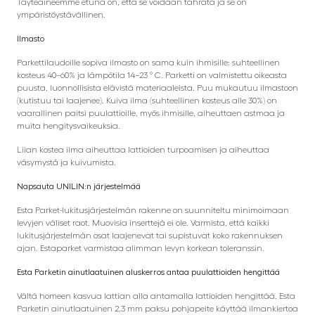
Täyteaineemme etuna on, että se voidaan tahrata ja se on
ympäristöystävällinen.
Ilmasto
Parkettilaudoille sopiva ilmasto on sama kuin ihmisille: suhteellinen
kosteus 40–60% ja lämpötila 14–23 ° C. Parketti on valmistettu oikeasta
puusta, luonnollisista elävistä materiaaleista. Puu mukautuu ilmastoon
(kutistuu tai laajenee). Kuiva ilma (suhteellinen kosteus alle 30%) on
vaarallinen paitsi puulattioille, myös ihmisille, aiheuttaen astmaa ja
muita hengitysvaikeuksia.
Liian kostea ilma aiheuttaa lattioiden turpoamisen ja aiheuttaa
väsymystä ja kuivumista.
Napsauta UNILIN:n järjestelmää
Esta Parket-lukitusjärjestelmän rakenne on suunniteltu minimoimaan
levyjen väliset raot. Muovisia inserttejä ei ole. Varmista, että kaikki
lukitusjärjestelmän osat laajenevat tai supistuvat koko rakennuksen
ajan. Estaparket varmistaa alimman levyn korkean toleranssin.
Esta Parketin ainutlaatuinen aluskerros antaa puulattioiden hengittää
Vältä homeen kasvua lattian alla antamalla lattioiden hengittää. Esta
Parketin ainutlaatuinen 2,3 mm paksu pohjapeite käyttää ilmankiertoa