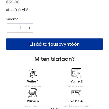
€
59,80
ei sisällä ALV
Summa
-
+
Lisää tarjouspyyntöön
Miten tilataan?
Vaihe 1
Vaihe 2
Valitse tuote
Lisää ostoskoriin
Vaihe 3
Vaihe 4
Täytä lomake
Lähetä tarjouspyyntö