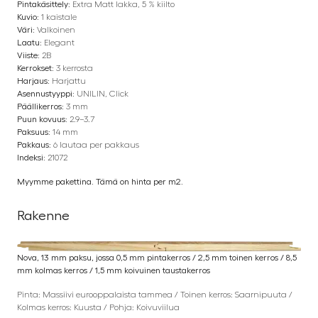
Pintakäsittely:
Extra Matt lakka, 5 % kiilto
Kuvio:
1 kaistale
Väri:
Valkoinen
Laatu:
Elegant
Viiste:
2B
Kerrokset:
3 kerrosta
Harjaus:
Harjattu
Asennustyyppi:
UNILIN, Click
Päällikerros:
3 mm
Puun kovuus:
2.9–3.7
Paksuus:
14 mm
Pakkaus:
6 lautaa per pakkaus
Indeksi:
21072
Myymme pakettina. Tämä on hinta per m2.
Rakenne
Nova, 13 mm paksu, jossa 0,5 mm pintakerros / 2,5 mm toinen kerros / 8,5
mm kolmas kerros / 1,5 mm koivuinen taustakerros
Pinta: Massiivi eurooppalaista tammea / Toinen kerros: Saarnipuuta /
Kolmas kerros: Kuusta / Pohja: Koivuviilua