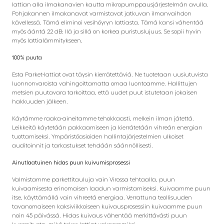
lattian alla ilmakanavien kautta mikropumppausjärjestelmän avulla.
Pohjakannen ilmakanavat varmistavat jatkuvan ilmanvaihdon
kävellessä. Tämä eliminoi vesihöyryn lattiasta. Tämä kansi vähentää
myös ääntä 22 dB: llä ja sillä on korkea puristuslujuus. Se sopii hyvin
myös lattialämmitykseen.
100% puuta
Esta Parket-lattiat ovat täysin kierrätettäviä. Ne tuotetaan uusiutuvista
luonnonvaroista vahingoittamatta omaa luontoamme. Hallittujen
metsien puutavara tarkoittaa, että uudet puut istutetaan jokaisen
hakkuuden jälkeen.
Käytämme raaka-aineitamme tehokkaasti, melkein ilman jätettä.
Leikkeitä käytetään pakkaamiseen ja kierrätetään vihreän energian
tuottamiseksi. Ympäristöasioiden hallintajärjestelmien ulkoiset
auditoinnit ja tarkastukset tehdään säännöllisesti.
Ainutlaatuinen hidas puun kuivumisprosessi
Valmistamme parkettitauluja vain Virossa tehtaalla, puun
kuivaamisesta erinomaisen laadun varmistamiseksi. Kuivaamme puun
itse, käyttämällä vain vihreetä energiaa. Verrattuna teollisuuden
tavanomaiseen kaksiviikkoiseen kuivausprosessiin kuivaamme puun
noin 45 päivässä. Hidas kuivaus vähentää merkittävästi puun