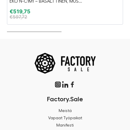
EKO N-C1M1 – BASALTTINEN, MUS...
Ai
€
519,75
€
€
597,72
€
Factory.Sale
Meistä
Vapaat Työpaikat
Manifesti