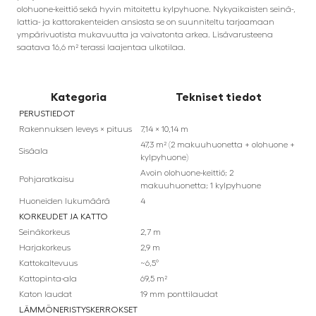
olohuone-keittiö sekä hyvin mitoitettu kylpyhuone. Nykyaikaisten seinä-,
lattia- ja kattorakenteiden ansiosta se on suunniteltu tarjoamaan
ympärivuotista mukavuutta ja vaivatonta arkea. Lisävarusteena
saatava 16,6 m² terassi laajentaa ulkotilaa.
Kategoria
Tekniset tiedot
PERUSTIEDOT
Rakennuksen leveys × pituus
7,14 × 10,14 m
47,3 m² (2 makuuhuonetta + olohuone +
Sisäala
kylpyhuone)
Avoin olohuone-keittiö; 2
Pohjaratkaisu
makuuhuonetta; 1 kylpyhuone
Huoneiden lukumäärä
4
KORKEUDET JA KATTO
Seinäkorkeus
2,7 m
Harjakorkeus
2,9 m
Kattokaltevuus
~6,5°
Kattopinta-ala
69,5 m²
Katon laudat
19 mm ponttilaudat
LÄMMÖNERISTYSKERROKSET