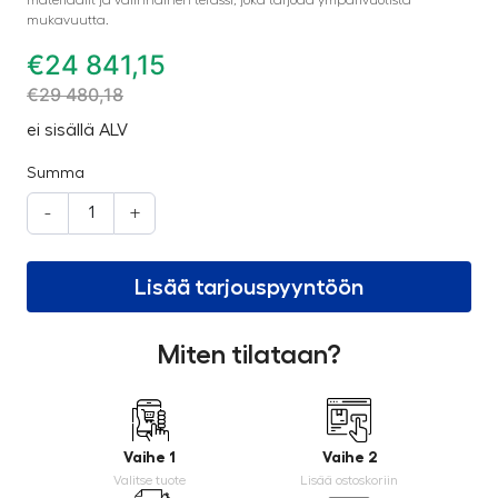
mukavuutta.
€
24 841,15
€
29 480,18
ei sisällä ALV
Summa
-
+
Lisää tarjouspyyntöön
Miten tilataan?
Vaihe 1
Vaihe 2
Valitse tuote
Lisää ostoskoriin