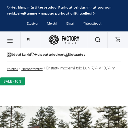
✨ Hei, lämpimästi tervetuloa! Parhaat tehdashinnat suoraan
verkkosivultamme - nappaa parhaat diilit itsellesi!✨
Etusivu
Meistä
Blogi
Yhteystiedot
FI
Näytä kaikki
Huipputarjoukset
Uutuudet
/
/ Eristetty moderni talo Luni 7,14 × 10,14 m
Etusivu
Elementtitalot
SALE -16%