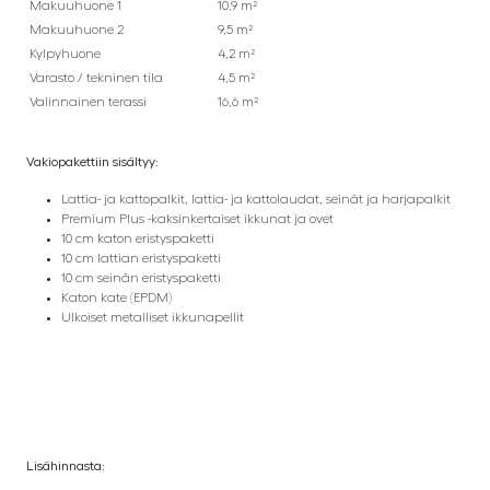
Makuuhuone 1
10,9 m²
Makuuhuone 2
9,5 m²
Kylpyhuone
4,2 m²
Varasto / tekninen tila
4,5 m²
Valinnainen terassi
16,6 m²
Vakiopakettiin sisältyy:
Lattia- ja kattopalkit, lattia- ja kattolaudat, seinät ja harjapalkit
Premium Plus -kaksinkertaiset ikkunat ja ovet
10 cm katon eristyspaketti
10 cm lattian eristyspaketti
10 cm seinän eristyspaketti
Katon kate (EPDM)
Ulkoiset metalliset ikkunapellit
Lisähinnasta: