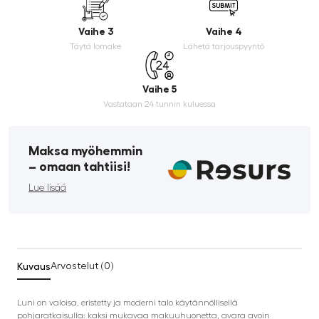
Vaihe 3
Vaihe 4
Täytä lomake
Lähetä tarjouspyyntö
Vaihe 5
Vastataan 24 tunnin kuluessa
Maksa myöhemmin
­– omaan tahtiisi!
Lue lisää
Kuvaus
Arvostelut (0)
Luni on valoisa, eristetty ja moderni talo käytännöllisellä
pohjaratkaisulla: kaksi mukavaa makuuhuonetta, avara avoin