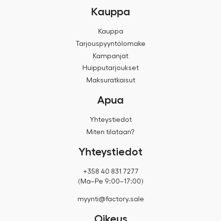
Kauppa
Kauppa
Tarjouspyyntölomake
Kampanjat
Huipputarjoukset
Maksuratkaisut
Apua
Yhteystiedot
Miten tilataan?
Yhteystiedot
+358 40 831 7277
(Ma–Pe 9:00–17:00)
myynti@factory.sale
Oikeus