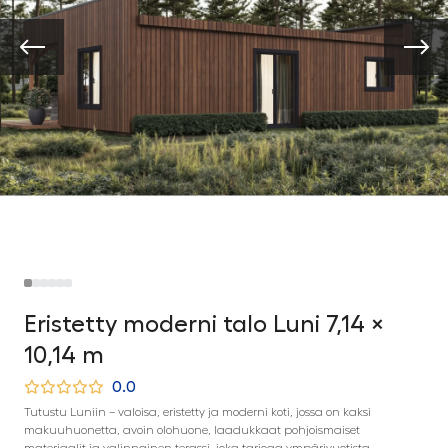
Eristetty moderni talo Luni 7,14 ×
10,14 m
0.0
Tutustu Luniin – valoisa, eristetty ja moderni koti, jossa on kaksi
makuuhuonetta, avoin olohuone, laadukkaat pohjoismaiset
materiaalit ja valinnainen terassi, joka tarjoaa ympärivuotista