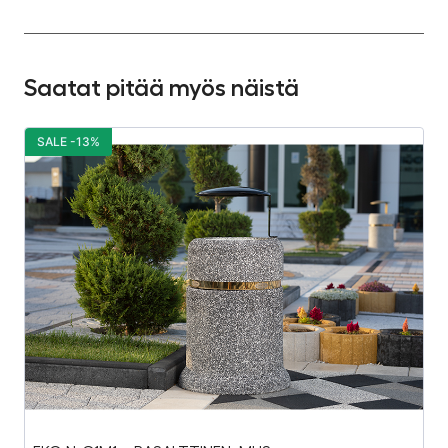
Saatat pitää myös näistä
SALE -13%
S