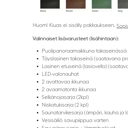
Huom! Kiuas ei sisälly pakkaukseen.
Sopi
Valinnaiset lisävarusteet (lisähintaan):
Puolipanoraamaikkuna takaseinässä (
Täyslasinen takaseinä (saatavana pron
Lasinen etuseinä (lasiovella) (saatava
LED-valonauhat
2 avattavaa ikkunaa
2 avaamatonta ikkunaa
Selkänojasarja (2kpl)
Niskatukisarja (2 kpl)
Saunatarvikesarja (ämpäri, kauha ja l
Vesisäiliö savupiippua varten
Savupiippusarja + lämmityskivet