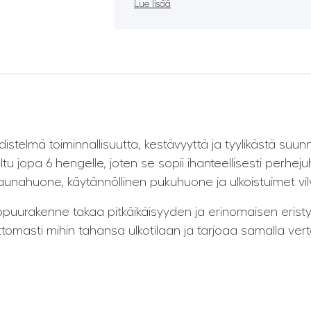
Lue lisää
istelmä toiminnallisuutta, kestävyyttä ja tyylikästä su
u jopa 6 hengelle, joten se sopii ihanteellisesti perheju
saunahuone, käytännöllinen pukuhuone ja ulkoistuimet vilv
urakenne takaa pitkäikäisyyden ja erinomaisen eristyks
omasti mihin tahansa ulkotilaan ja tarjoaa samalla ve