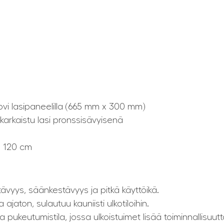
vi lasipaneelilla (665 mm x 300 mm)
arkaistu lasi pronssisävyisenä
x 120 cm
vyys, säänkestävyys ja pitkä käyttöikä.
 ajaton, sulautuu kauniisti ulkotiloihin.
a pukeutumistila, jossa ulkoistuimet lisää toiminnallisuutt