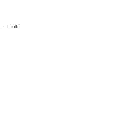
.
an täältä