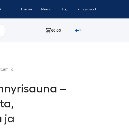
✨
Etusivu
Meistä
Blogi
Yhteystiedot
€
0,00
FI
tuimilla
nnyrisauna –
ta,
 ja