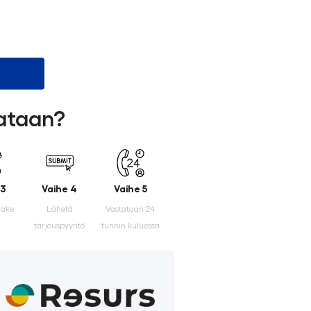
lataan?
 3
Vaihe 4
Vaihe 5
make
Lähetä
Vastataan 24
tarjouspyyntö
tunnin kuluessa