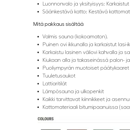
Luonnonvalo ja yksityisyys: Karkaistut
Säänkestävä katto: Kestävä kattomateri
Mitä pakkaus sisältää
Valmis sauna (kokoamaton).
Puinen ovi ikkunalla ja karkaistut lasi-i
Karkaistu lasinen väliovi kahvalla ja sa
Kiukaan alla ja takaseinässä palon- j
Puoliympyrän muotoiset päätykaaret
Tuuletusaukot
Lattiaritilät
Lämpösauna ja ulkopenkit
Kaikki tarvittavat kiinnikkeet ja asenn
Kattomateriaali bitumipaanuissa (saat