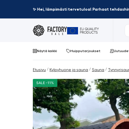
✨ Hei, lämpimästi tervetuloa! Parhaat tehdashin
Näytä kaikki
Huipputarjoukset
Uutuude
/
/
/
Etusivu
Kylpyhuone ja sauna
Sauna
Tynnyrisau
SALE -11%