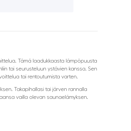
unnittelua. Tämä laadukkaasta lämpöpuusta
hliin tai seurusteluun ystävien kanssa. Sen
oittelua tai rentoutumista varten.
en. Takapihallasi tai järven rannalla
rtaansa vailla olevan saunaelämyksen.