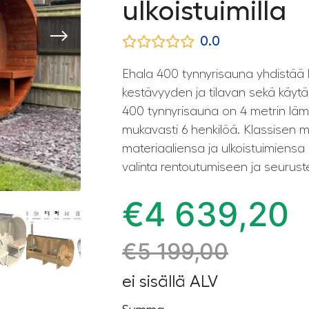
ulkoistuimilla
0.0
Ehala 400 tynnyrisauna yhdistää 
kestävyyden ja tilavan sekä käytä
400 tynnyrisauna on 4 metrin l
mukavasti 6 henkilöä. Klassisen m
materiaaliensa ja ulkoistuimiensa
valinta rentoutumiseen ja seurus
€
4 639,20
€
5 199,00
ei sisällä ALV