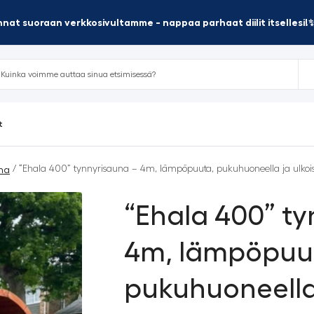
nat suoraan verkkosivultamme - nappaa parhaat diilit itsellesi!
t
/ “Ehala 400” tynnyrisauna – 4m, lämpöpuuta, pukuhuoneella ja ulkois
na
“Ehala 400” ty
4m, lämpöpuu
pukuhuoneella