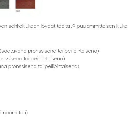
ja
van sähkökiukaan löydät täältä
puulämmitteisen kiuka
saatavana pronssisena tai peilipintaisena)
ssisena tai peilipintaisena)
na pronssisena tai peilipintaisena)
ämpömittari)