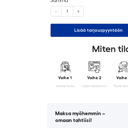
Summa
-
+
Lisää tarjouspyyntöön
Miten ti
Vaihe 1
Vaihe 2
Vaihe
Valitse tuote
Lisää ostoskoriin
Täytä lo
Maksa myöhemmin ­–
omaan tahtiisi!