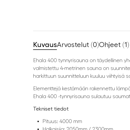
Kuvaus
Arvostelut (0)
Ohjeet (1)
Ehala 400 tynnyrisauna on täydellinen yhd
valmistettu 4-metrinen sauna on suunnitelt
harkittuun suunnitteluun kuuluu viihtyisä 
Elementtejä kestämään rakennettu lämpöpu
Ehala 400 -tynnyrisauna sulautuu saumatt
Tekniset tiedot
Pituus: 4000 mm
Halkaisija: 2050mm / 2300mm