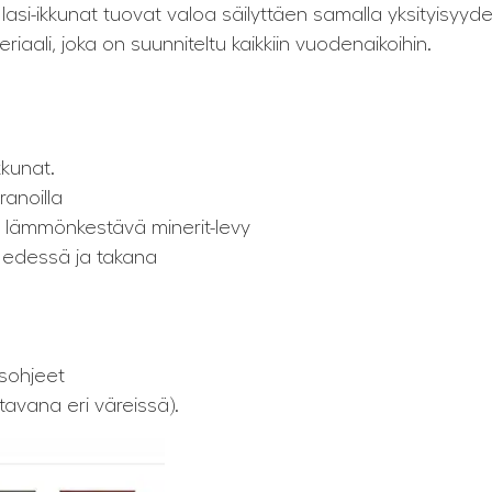
 lasi-ikkunat tuovat valoa säilyttäen samalla yksityisyyde
aali, joka on suunniteltu kaikkiin vuodenaikoihin.
kkunat.
ranoilla
a lämmönkestävä minerit-levy
 edessä ja takana
usohjeet
avana eri väreissä).