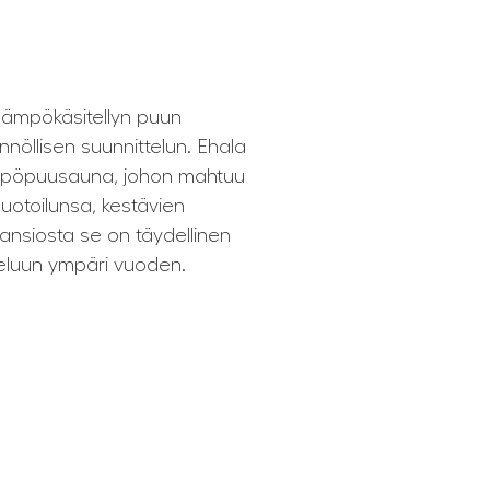
lämpökäsitellyn puun
nnöllisen suunnittelun. Ehala
ämpöpuusauna, johon mahtuu
uotoilunsa, kestävien
 ansiosta se on täydellinen
teluun ympäri vuoden.