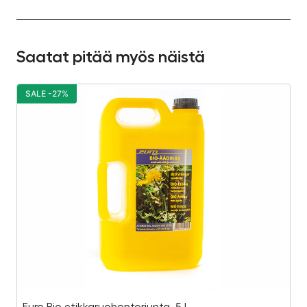
Saatat pitää myös näistä
SALE -27%
S
Euro Bio etikkaruohontorjunta, 5 L
B