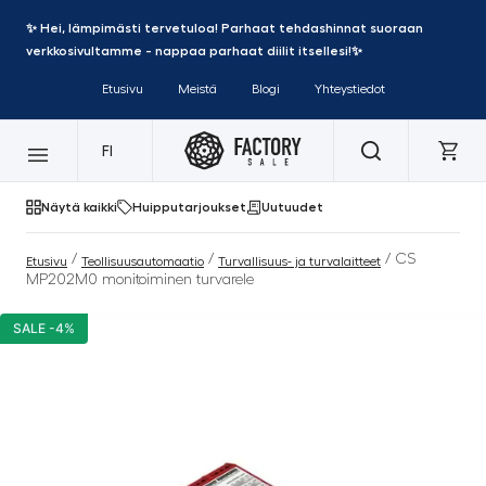
✨ Hei, lämpimästi tervetuloa! Parhaat tehdashinnat suoraan
verkkosivultamme - nappaa parhaat diilit itsellesi!✨
Etusivu
Meistä
Blogi
Yhteystiedot
FI
Näytä kaikki
Huipputarjoukset
Uutuudet
/
/
/ CS
Etusivu
Teollisuusautomaatio
Turvallisuus- ja turvalaitteet
MP202M0 monitoiminen turvarele
SALE -4%