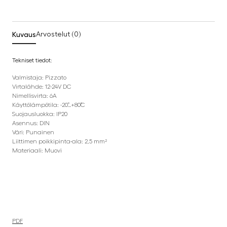
Kuvaus
Arvostelut (0)
Tekniset tiedot:
Valmistaja: Pizzato
Virtalähde: 12-24V DC
Nimellisvirta: 6A
Käyttölämpötila: -20˚…+80˚C
Suojausluokka: IP20
Asennus: DIN
Väri: Punainen
Liittimen poikkipinta-ala: 2,5 mm²
Materiaali: Muovi
PDF