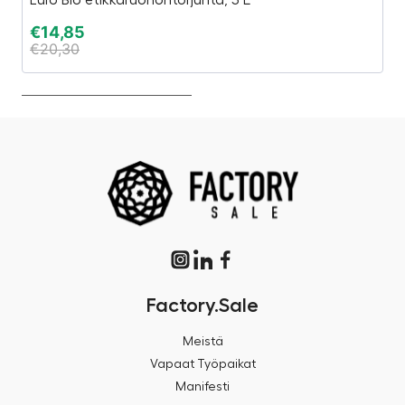
€
14,85
€
€
20,30
€
Factory.Sale
Meistä
Vapaat Työpaikat
Manifesti