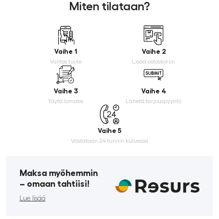
Miten tilataan?
Vaihe 1
Vaihe 2
Valitse tuote
Lisää ostoskoriin
Vaihe 3
Vaihe 4
Täytä lomake
Lähetä tarjouspyyntö
Vaihe 5
Vastataan 24 tunnin kuluessa
Maksa myöhemmin
­– omaan tahtiisi!
Lue lisää