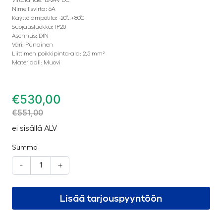
Nimellisvirta: 6A
Käyttölämpötila: -20˚...+80˚C
Suojausluokka: IP20
Asennus: DIN
Väri: Punainen
Liittimen poikkipinta-ala: 2,5 mm²
Materiaali: Muovi
€
530,00
€
551,00
ei sisällä ALV
Summa
-
+
Lisää tarjouspyyntöön