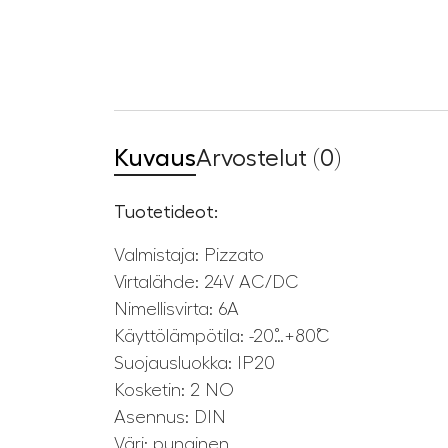
Kuvaus
Arvostelut (0)
Tuotetideot:
Valmistaja: Pizzato
Virtalähde: 24V AC/DC
Nimellisvirta: 6A
Käyttölämpötila: -20˚…+80˚C
Suojausluokka: IP20
Kosketin: 2 NO
Asennus: DIN
Väri: punainen