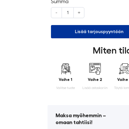
Summa
-
+
Lisää tarjouspyyntöön
Miten ti
Vaihe 1
Vaihe 2
Vaihe
Valitse tuote
Lisää ostoskoriin
Täytä lo
Maksa myöhemmin ­–
omaan tahtiisi!