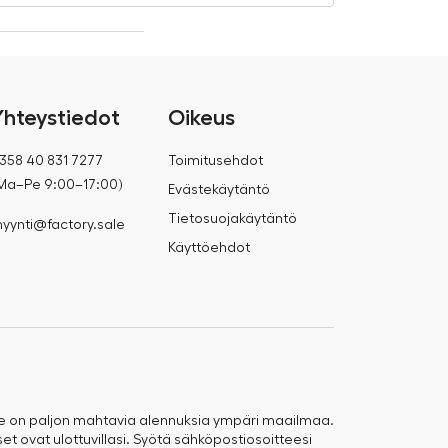
Yhteystiedot
Oikeus
358 40 831 7277
Toimitusehdot
Ma–Pe 9:00–17:00)
Evästekäytäntö
Tietosuojakäytäntö
yynti@factory.sale
Käyttöehdot
e on paljon mahtavia alennuksia ympäri maailmaa.
t ovat ulottuvillasi. Syötä sähköpostiosoitteesi