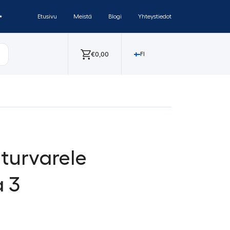
✨
Etusivu
Meistä
Blogi
Yhteystiedot
€
0,00
FI
turvarele
a 3