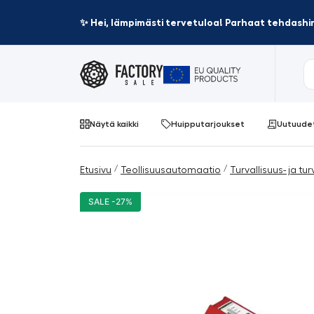
✨ Hei, lämpimästi tervetuloa! Parhaat tehdashin
Näytä kaikki
Huipputarjoukset
Uutuude
/
/
Etusivu
Teollisuusautomaatio
Turvallisuus- ja tur
SALE -27%