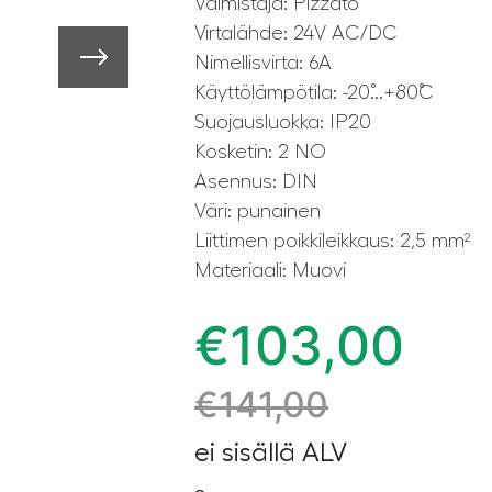
Valmistaja: Pizzato
Virtalähde: 24V AC/DC
Nimellisvirta: 6A
Käyttölämpötila: -20˚...+80˚C
Suojausluokka: IP20
Kosketin: 2 NO
Asennus: DIN
Väri: punainen
Liittimen poikkileikkaus: 2,5 mm²
Materiaali: Muovi
€
103,00
€
141,00
ei sisällä ALV