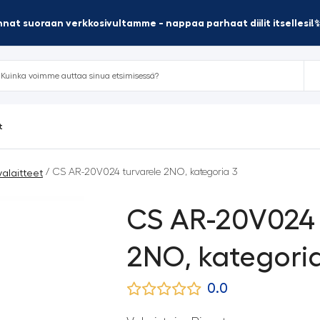
nat suoraan verkkosivultamme - nappaa parhaat diilit itsellesi!
t
/ CS AR-20V024 turvarele 2NO, kategoria 3
valaitteet
CS AR-20V024 
2NO, kategori
0.0