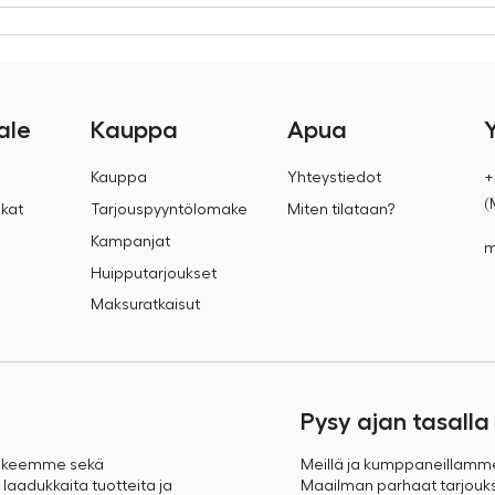
ale
Kauppa
Apua
Kauppa
Yhteystiedot
+
(
kat
Tarjouspyyntölomake
Miten tilataan?
Kampanjat
m
Huipputarjoukset
Maksuratkaisut
Pysy ajan tasalla
takeemme sekä
Meillä ja kumppaneillamm
 laadukkaita tuotteita ja
Maailman parhaat tarjoukse