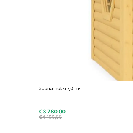
Saunamökki 7,0 m²
€
3 780,00
€
4 190,00