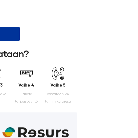
lataan?
 3
Vaihe 4
Vaihe 5
make
Lähetä
Vastataan 24
tarjouspyyntö
tunnin kuluessa