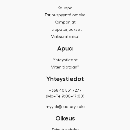
Kauppa
Tarjouspyyntölomake
Kampanjat
Huipputarjoukset
Maksuratkaisut
Apua
Yhteystiedot
Miten tilataan?
Yhteystiedot
+358 40 831 7277
(Ma–Pe 9:00–17:00)
myynti@factory.sale
Oikeus
Toimitusehdot