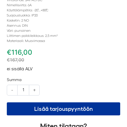
Nimellisvirta: 6A
Käyttölämpötila: -20˚...+80˚C
Suojausluokka: IP20
Kosketin: 2 NO
Asennus: DIN
Väri: punainen
Liittimen poikkileikkaus: 2,5 mm²
Materiaali: Muovimassa
€
116,00
€
167,00
ei sisällä ALV
Summa
-
+
Lisää tarjouspyyntöön
Miten tilataan?