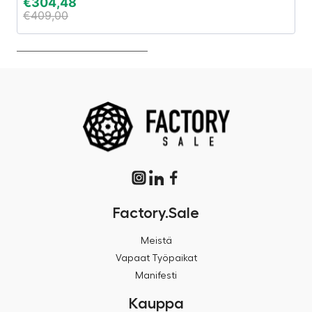
€
304,48
€
€
409,00
€
Factory.Sale
Meistä
Vapaat Työpaikat
Manifesti
Kauppa