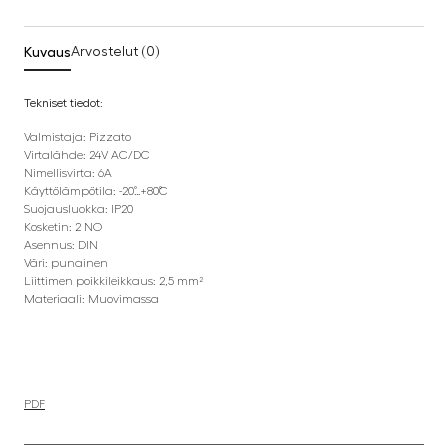
Kuvaus
Arvostelut (0)
Tekniset tiedot:
Valmistaja: Pizzato
Virtalähde: 24V AC/DC
Nimellisvirta: 6A
Käyttölämpötila: -20˚…+80˚C
Suojausluokka: IP20
Kosketin: 2 NO
Asennus: DIN
Väri: punainen
Liittimen poikkileikkaus: 2,5 mm²
Materiaali: Muovimassa
PDF