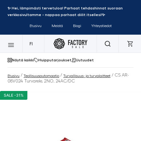
✨ Hei, lämpimästi tervetuloa! Parhaat tehdashinnat suoraan
verkkosivultamme - nappaa parhaat diilit itsellesi!✨
Etusivu
Meistä
Blogi
Yhteystiedot
FI
Näytä kaikki
Huipputarjoukset
Uutuudet
/
/
/ CS AR-
Etusivu
Teollisuusautomaatio
Turvallisuus- ja turvalaitteet
08V024 Turvarele, 2NO, 24AC/DC
SALE -31%