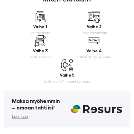
Vaihe 1
Vaihe 2
Valitse tuote
Lisää ostoskoriin
Vaihe 3
Vaihe 4
Täytä lomake
Lähetä tarjouspyyntö
Vaihe 5
Vastataan 24 tunnin kuluessa
Maksa myöhemmin
­– omaan tahtiisi!
Lue lisää