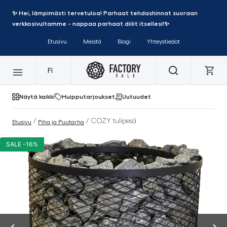
✨ Hei, lämpimästi tervetuloa! Parhaat tehdashinnat suoraan
verkkosivultamme - nappaa parhaat diilit itsellesi!✨
Etusivu
Meistä
Blogi
Yhteystiedot
FI
Näytä kaikki
Huipputarjoukset
Uutuudet
/
/ COZY tulipesä
Etusivu
Piha ja Puutarha
SALE -16%