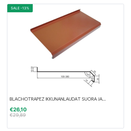
SALE -13%
S
BLACHOTRAPEZ IKKUNANLAUDAT SUORA JA...
Es
€
26,10
€
€
29,89
€