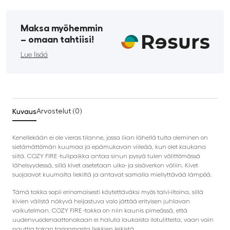
Maksa myöhemmin
­– omaan tahtiisi!
Lue lisää
Kuvaus
Arvostelut (0)
Kenellekään ei ole vieras tilanne, jossa liian lähellä tulta oleminen on
sietämättömän kuumaa ja epämukavan viileää, kun olet kaukana
siitä. COZY FIRE -tulipaikka antaa sinun pysyä tulen välittömässä
läheisyydessä, sillä kivet asetetaan ulko- ja sisäverkon väliin. Kivet
suojaavat kuumalta liekiltä ja antavat samalla miellyttävää lämpöä.
Tämä takka sopii erinomaisesti käytettäväksi myös talvi-iltoina, sillä
kivien välistä näkyvä heijastuva valo jättää erityisen juhlavan
vaikutelman. COZY FIRE -takka on niin kaunis pimeässä, että
uudenvuodenaattonakaan ei haluta laukaista ilotulitteita, vaan vain
nauttia takan tarjoamasta liekkien leikistä.