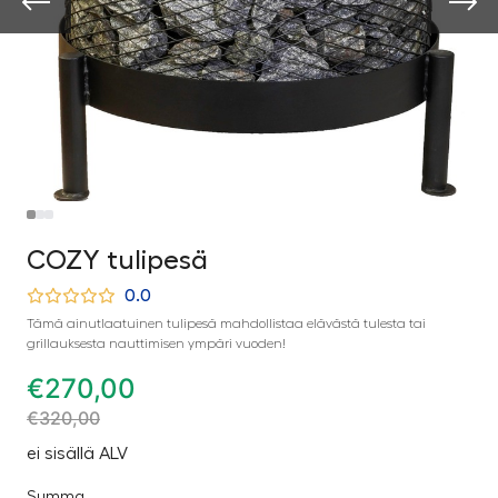
COZY tulipesä
0.0
Tämä ainutlaatuinen tulipesä mahdollistaa elävästä tulesta tai
grillauksesta nauttimisen ympäri vuoden!
€
270,00
€
320,00
ei sisällä ALV
Summa