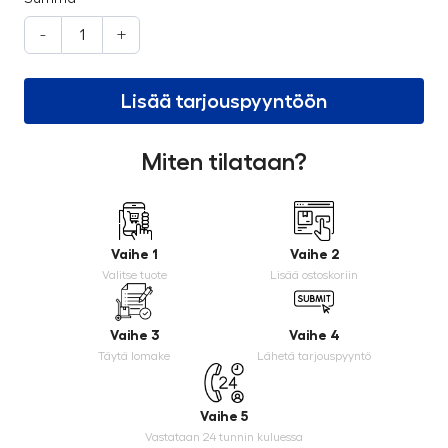
-
+
Lisää tarjouspyyntöön
Miten tilataan?
Vaihe 1
Vaihe 2
Valitse tuote
Lisää ostoskoriin
Vaihe 3
Vaihe 4
Täytä lomake
Lähetä tarjouspyyntö
Vaihe 5
Vastataan 24 tunnin kuluessa