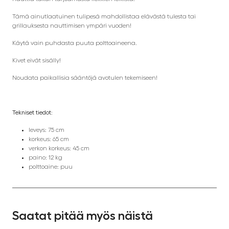
Tämä ainutlaatuinen tulipesä mahdollistaa elävästä tulesta tai
grillauksesta nauttimisen ympäri vuoden!
Käytä vain puhdasta puuta polttoaineena.
Kivet eivät sisälly!
Noudata paikallisia sääntöjä avotulen tekemiseen!
Tekniset tiedot:
leveys: 75 cm
korkeus: 65 cm
verkon korkeus: 45 cm
paino: 12 kg
polttoaine: puu
Saatat pitää myös näistä