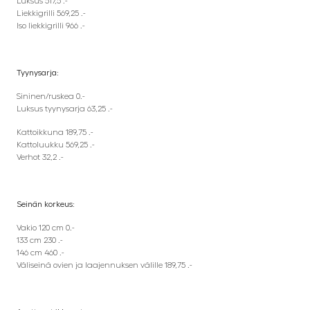
Luksus 517,5 .-
Liekkigrilli 569,25 .-
Iso liekkigrilli 966 .-
Tyynysarja:
Sininen/ruskea 0.-
Luksus tyynysarja 63,25 .-
Kattoikkuna 189,75 .-
Kattoluukku 569,25 .-
Verhot 32,2 .-
Seinän korkeus:
Vakio 120 cm 0.-
133 cm 230 .-
146 cm 460 .-
Väliseinä ovien ja laajennuksen välille 189,75 .-