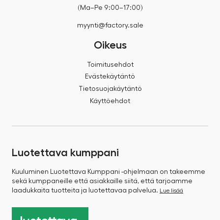
(Ma–Pe 9:00–17:00)
myynti@factory.sale
Oikeus
Toimitusehdot
Evästekäytäntö
Tietosuojakäytäntö
Käyttöehdot
Luotettava kumppani
Kuuluminen Luotettava Kumppani -ohjelmaan on takeemme
sekä kumppaneille että asiakkaille siitä, että tarjoamme
laadukkaita tuotteita ja luotettavaa palvelua.
Lue lisää