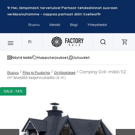
✨ Hei, lämpimästi tervetuloa! Parhaat tehdashinnat suoraan
verkkosivultamme - nappaa parhaat diilit itsellesi!✨
Etusivu
Meistä
Blogi
Yhteystiedot
FI
Näytä kaikki
Huipputarjoukset
Uutuudet
/
/
/ Camping Grill -mökki 9,2
Etusivu
Piha ja Puutarha
Grillikatokset
m² leveällä laajennuksella (4 m)
SALE -14%