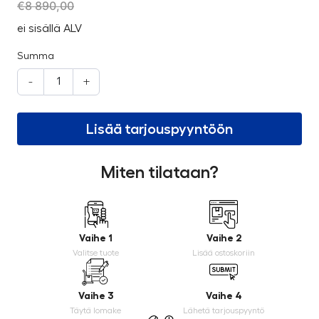
€
8 890,00
ei sisällä ALV
Summa
-
+
Lisää tarjouspyyntöön
Miten tilataan?
Vaihe 1
Vaihe 2
Valitse tuote
Lisää ostoskoriin
Vaihe 3
Vaihe 4
Täytä lomake
Lähetä tarjouspyyntö