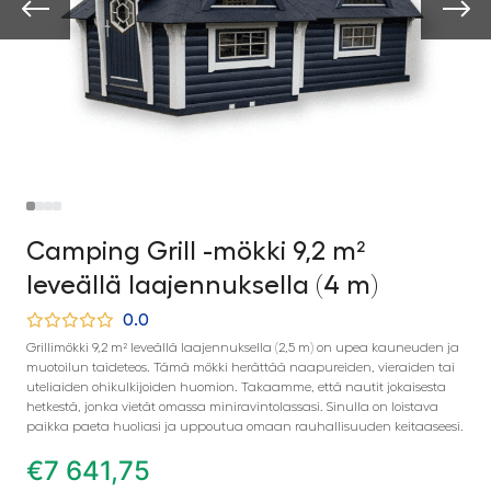
Camping Grill -mökki 9,2 m²
leveällä laajennuksella (4 m)
0.0
Grillimökki 9,2 m² leveällä laajennuksella (2,5 m) on upea kauneuden ja
muotoilun taideteos. Tämä mökki herättää naapureiden, vieraiden tai
uteliaiden ohikulkijoiden huomion. Takaamme, että nautit jokaisesta
hetkestä, jonka vietät omassa miniravintolassasi. Sinulla on loistava
paikka paeta huoliasi ja uppoutua omaan rauhallisuuden keitaaseesi.
€
7 641,75