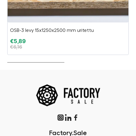
OSB-3 levy 15x1250x2500 mm uritettu
O
€
5,89
€
€
6,16
€
Factory.Sale