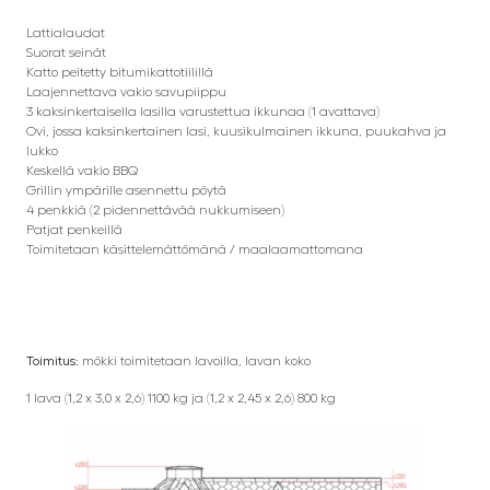
Lattialaudat
Suorat seinät
Katto peitetty bitumikattotiilillä
Laajennettava vakio savupiippu
3 kaksinkertaisella lasilla varustettua ikkunaa (1 avattava)
Ovi, jossa kaksinkertainen lasi, kuusikulmainen ikkuna, puukahva ja
lukko
Keskellä vakio BBQ
Grillin ympärille asennettu pöytä
4 penkkiä (2 pidennettävää nukkumiseen)
Patjat penkeillä
Toimitetaan käsittelemättömänä / maalaamattomana
Toimitus:
mökki toimitetaan lavoilla, lavan koko
1 lava (1,2 x 3,0 x 2,6) 1100 kg ja (1,2 x 2,45 x 2,6) 800 kg