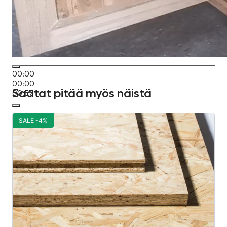
00:00
00:00
Saatat pitää myös näistä
00:57
SALE -4%
S