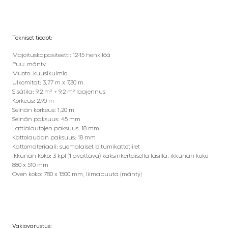
Tekniset tiedot:
Majoituskapasiteetti: 12-15 henkilöä
Puu: mänty
Muoto: kuusikulmio
Ulkomitat: 3,77 m x 7,30 m
Sisätila: 9,2 m² + 9,2 m² laajennus
Korkeus: 2,90 m
Seinän korkeus: 1,20 m
Seinän paksuus: 45 mm
Lattialautojen paksuus: 18 mm
Kattolaudan paksuus: 18 mm
Kattomateriaali: suomalaiset bitumikattotiilet
Ikkunan koko: 3 kpl (1 avattava) kaksinkertaisella lasilla, ikkunan koko
880 x 510 mm
Oven koko: 780 x 1500 mm, liimapuuta (mänty)
Vakiovarustus: