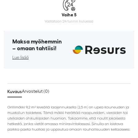
Vaihe 5
Vastataan 24 tunnin kuluessa
Maksa myöhemmin
­– omaan tahtiisi!
Lue lisää
Kuvaus
Arvostelut (0)
Grillimökki 9,2 m² leveällä laajennuksella (2,5 m) on upea kauneuden ja
muotoilun taideteos. Tämä mökki herättää naapureiden, vieraiden tai
uteliaiden ohikulkijoiden huomion. Takaamme, että nautit jokaisesta
hetkestä, jonka vietät omassa miniravintolassasi. Sinulla on loistava
paikka paeta huoliasi ja uppoutua omaan rauhallisuuden keitaaseesi.