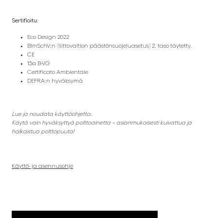
Sertifioitu:
Eco Design 2022
BlmSchV:n (liittovaltion päästönsuojeluasetus) 2. taso täytetty.
CE
15a B-VG
Certificato Ambientale
DEFRA:n hyväksymä
Lue ja noudata käyttöohjetta.
Käytä vain hyväksyttyä polttoainetta – asianmukaisesti kuivattua ja
halkaistua polttopuuta!
Käyttö- ja asennusohje