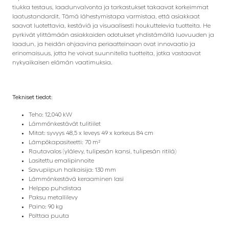
tiukka testaus, laadunvalvonta ja tarkastukset takaavat korkeimmat
laatustandardit. Tämä lähestymistapa varmistaa, että asiakkaat
saavat luotettavia, kestäviä ja visuaalisesti houkuttelevia tuotteita. He
pyrkivät ylittämään asiakkaiden odotukset yhdistämällä luovuuden ja
laadun, ja heidän ohjaavina periaatteinaan ovat innovaatio ja
erinomaisuus, jotta he voivat suunnitella tuotteita, jotka vastaavat
nykyaikaisen elämän vaatimuksia.
Tekniset tiedot:
Teho: 12,040 kW
Lämmönkestävät tulitiilet
Mitat: syvyys 48,5 x leveys 49 x korkeus 84 cm
Lämpökapasiteetti: 70 m²
Rautavalos (ylälevy, tulipesän kansi, tulipesän ritilä)
Lasitettu emalipinnoite
Savupiipun halkaisija: 130 mm
Lämmönkestävä keraaminen lasi
Helppo puhdistaa
Paksu metallilevy
Paino: 90 kg
Polttaa puuta