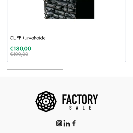
CLIFF turvakaide
E
€
180,00
€
€
190,00
€