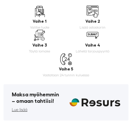
Vaihe 1
Vaihe 2
Valitse tuote
Lisää ostoskoriin
Vaihe 3
Vaihe 4
Täytä lomake
Lähetä tarjouspyyntö
Vaihe 5
Vastataan 24 tunnin kuluessa
Maksa myöhemmin
­– omaan tahtiisi!
Lue lisää