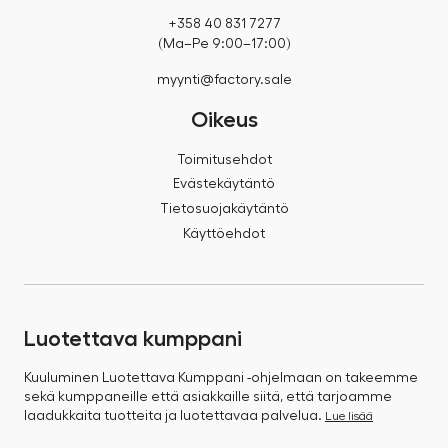
+358 40 831 7277
(Ma–Pe 9:00–17:00)
myynti@factory.sale
Oikeus
Toimitusehdot
Evästekäytäntö
Tietosuojakäytäntö
Käyttöehdot
Luotettava kumppani
Kuuluminen Luotettava Kumppani -ohjelmaan on takeemme
sekä kumppaneille että asiakkaille siitä, että tarjoamme
laadukkaita tuotteita ja luotettavaa palvelua.
Lue lisää