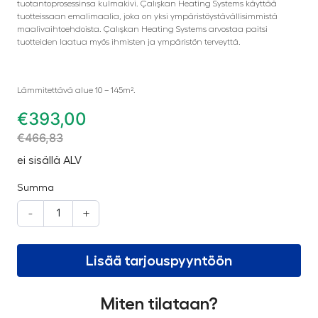
tuotantoprosessinsa kulmakivi. Çalışkan Heating Systems käyttää
tuotteissaan emalimaalia, joka on yksi ympäristöystävällisimmistä
maalivaihtoehdoista. Çalışkan Heating Systems arvostaa paitsi
tuotteiden laatua myös ihmisten ja ympäristön terveyttä.
Lämmitettävä alue 10 – 145m².
€
393,00
€
466,83
ei sisällä ALV
Summa
-
+
Lisää tarjouspyyntöön
Miten tilataan?