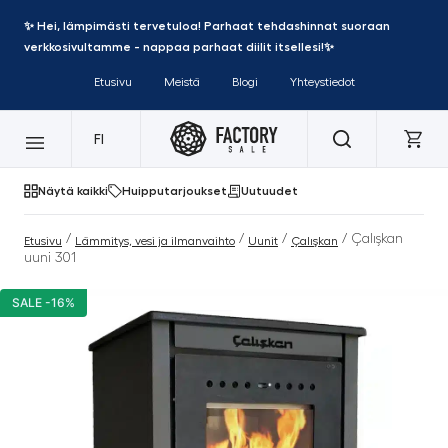
✨ Hei, lämpimästi tervetuloa! Parhaat tehdashinnat suoraan
verkkosivultamme - nappaa parhaat diilit itsellesi!✨
Etusivu
Meistä
Blogi
Yhteystiedot
FI
Näytä kaikki
Huipputarjoukset
Uutuudet
/
/
/
/ Çalışkan
Etusivu
Lämmitys, vesi ja ilmanvaihto
Uunit
Çalışkan
uuni 301
SALE -16%