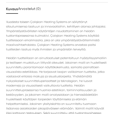
Kuvaus
Arvostelut (0)
Vuodesta toiseen Çalışkan Heating Systems on säilyttänyt
sitoutumisensa laatuun ja innovaatioihin, kehittyen alansa johtajaksi.
Ympäristöystävällisten käytäntöjen noudattaminen on heidän
tuotantoprosessinsa kulmakivi. Çalışkan Heating Systems käyttää
tuotteissaan emalimaalia, joka on yksi ympäristöystävällisimmistä
maalivaihtoehdoista. Çalışkan Heating Systems arvostaa paitsi
tuotteiden laatua myös ihmisten ja ympäristön terveyttä.
Heidän tuotteillaan on ainutlaatuiset patentoituun hyödyllisyysmalliin
ja teolliseen muotoiluun liittyvät oikeudet. Jokainen malli on huolellisesti
suunniteltu parantamaan käyttökokemusta, samalla painottaen
visuaalista estetiikkaa. He tarjoavat laajan valikoiman tuotteita, jotka
vastaavat erilaisia makuja ja sisustustarpeita. Yhdistämällä
nykyaikaiset suunnitteluperiaatteet ja teknologian, he luovat
moderneja ja visuaalisesti vaikuttavia tuotteita. Heidän
suunnitteluprosessinsa huomioi estetiikan, toiminnallisuuden ja
kestävyyden, ja jokainen malli analysoidaan ja hienosäädetään
huolellisesti käyttäjien tarpeiden täyttämiseksi ja elämän
helpottamiseksi. Jokainen yksityiskohta on suunniteltu tuomaan
lisäarvoa asiakkaiden jokapäiväiseen elämään. Valmiit mallit käyvät
läpi kattavan testauksen. Sekä suunnittelu- että tuotantovaiheessa