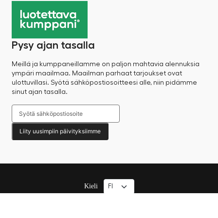
Pysy ajan tasalla
Meillä ja kumppaneillamme on paljon mahtavia alennuksia
ympäri maailmaa. Maailman parhaat tarjoukset ovat
ulottuvillasi. Syötä sähköpostiosoitteesi alle, niin pidämme
sinut ajan tasalla.
Liity uusimpiin päivityksiimme
Kieli
© 2025 Factory Sale – Kaikki oikeudet pidätetään