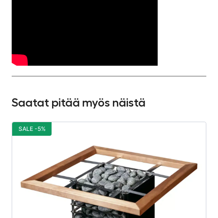
Saatat pitää myös näistä
SALE -5%
S