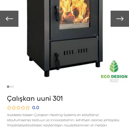
Çalışkan uuni 301
0.0
Vuodesta toiseen Çalışkan Heating Systems on säilyttänyt
sitoutumisensa laatuun ja innovaatioihin, kehittyen alansa johtajaksi.
Ympäristöystävällisten käytäntöjen noudattaminen on heidän