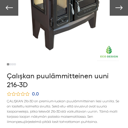
Çalışkan puulämmitteinen uuni
216-3D
0.0
ÇALIŞKAN 216-3D on premium-luokan puulämmitteinen liesi uunilla. Se
on lasitettu kolmelta sivulta. Sekä etu- että sivusivut ovat suuria
lasipaneeleja, jotka tekevät 216-3D:stä vaikuttavan uunin. Tämä malli
tarjoaa laajan näkymän palosta maisematilassa. Sen
ilmanpesujärjestelmä pitää lasit tahrattoman puhtaina.