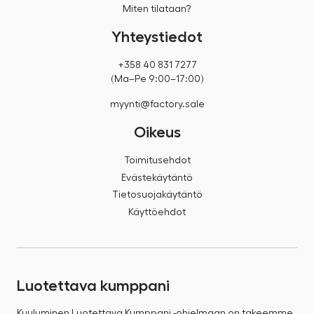
Miten tilataan?
Yhteystiedot
+358 40 831 7277
(Ma–Pe 9:00–17:00)
myynti@factory.sale
Oikeus
Toimitusehdot
Evästekäytäntö
Tietosuojakäytäntö
Käyttöehdot
Luotettava kumppani
Kuuluminen Luotettava Kumppani -ohjelmaan on takeemme