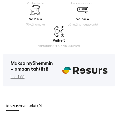
Valitse tuote
Lisää ostoskoriin
Vaihe 3
Vaihe 4
Täytä lomake
Lähetä tarjouspyyntö
Vaihe 5
Vastataan 24 tunnin kuluessa
Maksa myöhemmin
­– omaan tahtiisi!
Lue lisää
Kuvaus
Arvostelut (0)