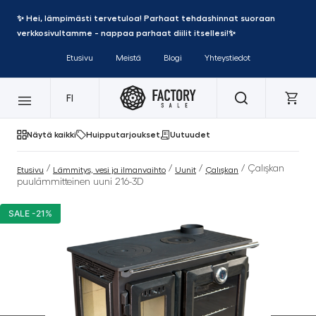
✨ Hei, lämpimästi tervetuloa! Parhaat tehdashinnat suoraan
verkkosivultamme - nappaa parhaat diilit itsellesi!✨
Etusivu
Meistä
Blogi
Yhteystiedot
FI
Näytä kaikki
Huipputarjoukset
Uutuudet
/
/
/
/ Çalışkan
Etusivu
Lämmitys, vesi ja ilmanvaihto
Uunit
Çalışkan
puulämmitteinen uuni 216-3D
SALE -21%