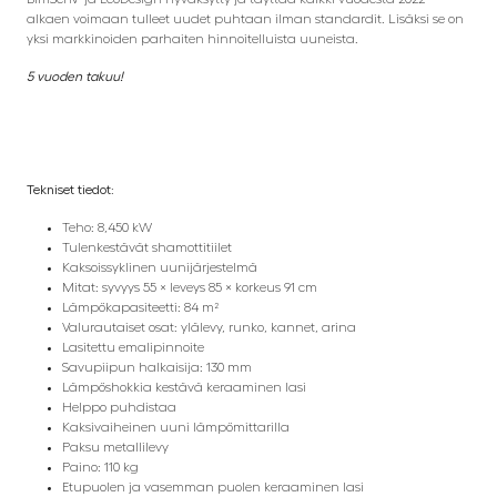
alkaen voimaan tulleet uudet puhtaan ilman standardit. Lisäksi se on
yksi markkinoiden parhaiten hinnoitelluista uuneista.
5 vuoden takuu!
Tekniset tiedot:
Teho: 8,450 kW
Tulenkestävät shamottitiilet
Kaksoissyklinen uunijärjestelmä
Mitat: syvyys 55 × leveys 85 × korkeus 91 cm
Lämpökapasiteetti: 84 m²
Valurautaiset osat: ylälevy, runko, kannet, arina
Lasitettu emalipinnoite
Savupiipun halkaisija: 130 mm
Lämpöshokkia kestävä keraaminen lasi
Helppo puhdistaa
Kaksivaiheinen uuni lämpömittarilla
Paksu metallilevy
Paino: 110 kg
Etupuolen ja vasemman puolen keraaminen lasi