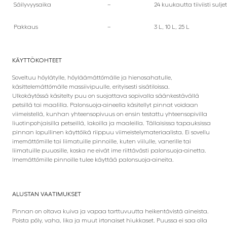
Säilyvyysaika
–
24 kuukautta tiiviisti sul
Pakkaus
–
3 L, 10 L, 25 L
KÄYTTÖKOHTEET
Soveltuu höylätylle, höyläämättömälle ja hienosahatulle,
käsittelemättömälle massiivipuulle, erityisesti sisätiloissa.
Ulkokäytössä käsitelty puu on suojattava sopivalla säänkestävällä
petsillä tai maalilla. Palonsuoja-aineella käsitellyt pinnat voidaan
viimeistellä, kunhan yhteensopivuus on ensin testattu yhteensopivilla
liuotinpohjaisilla petseillä, lakoilla ja maaleilla. Tällaisissa tapauksissa
pinnan lopullinen käyttöikä riippuu viimeistelymateriaalista. Ei sovellu
imemättömille tai liimatuille pinnoille, kuten viilulle, vanerille tai
liimatuille puuosille, koska ne eivät ime riittävästi palonsuoja-ainetta.
Imemättömille pinnoille tulee käyttää palonsuoja-aineita.
ALUSTAN VAATIMUKSET
Pinnan on oltava kuiva ja vapaa tarttuvuutta heikentävistä aineista.
Poista pöly, vaha, lika ja muut irtonaiset hiukkaset. Puussa ei saa olla