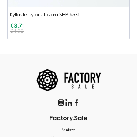
Kyllästetty puutavara SHP 45×1...
U
€
3,71
€
€
4,20
€
Factory.Sale
Meistä