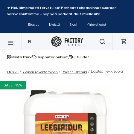
✨ Hei, lämpimästi tervetuloa! Parhaat tehdashinnat suoraan
verkkosivultamme - nappaa parhaat diilit itsellesi!✨
Etusivu
Meistä
Blogi
Yhteystiedot
FI
Näytä kaikki
Huipputarjoukset
Uutuudet
/
/
/ Bauteq liekkisuoja
Etusivu
Yleinen rakentaminen
Rakennuskemia
SALE -15%