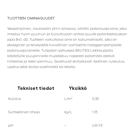
TUOTTEEN OMINAISUUDET
Vesipohjainen, neutraalin pH:n omaava, väritön palonsuoja-aine, joka
imeytyy hyvin puuhun ja kuivuttuaan antaa puulle palonkestoluokan
jopa B-s1, d0. Tuotteen vaikuttava aine on kaliumsitraatti, joka on
ekologinen ja terveydelle turvallinen vaihtoehto halogeenipohjaisille
palonsuoja-aineille. Tulipalon sattuessa BAUTEQ Liekkisuojalla
käsitellyille puupinnoille muodostuu nopeasti palamista estävä
hiilikerros ja liekki sammuu. Soveltuvat levitystavat: teollinen ruiskutus,
upotus sekä levitys siveltimellä tai telalla.
Tekniset tiedot
Yksikkö
Kulutus
L/m²
0,35
Suhteellinen tiheys
kg/L
1,15
pH
–
6,8–7,3