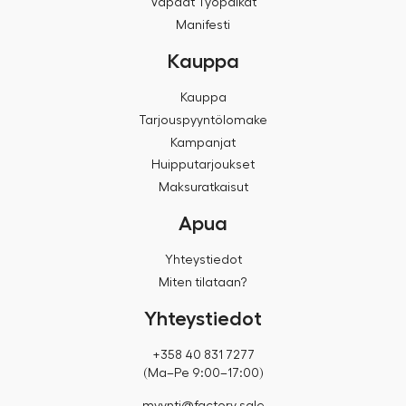
Vapaat Työpaikat
Manifesti
Kauppa
Kauppa
Tarjouspyyntölomake
Kampanjat
Huipputarjoukset
Maksuratkaisut
Apua
Yhteystiedot
Miten tilataan?
Yhteystiedot
+358 40 831 7277
(Ma–Pe 9:00–17:00)
myynti@factory.sale