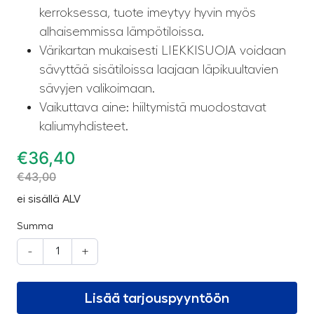
kerroksessa, tuote imeytyy hyvin myös
alhaisemmissa lämpötiloissa.
Värikartan mukaisesti LIEKKISUOJA voidaan
sävyttää sisätiloissa laajaan läpikuultavien
sävyjen valikoimaan.
Vaikuttava aine: hiiltymistä muodostavat
kaliumyhdisteet.
€
36,40
€
43,00
ei sisällä ALV
Summa
-
+
Lisää tarjouspyyntöön