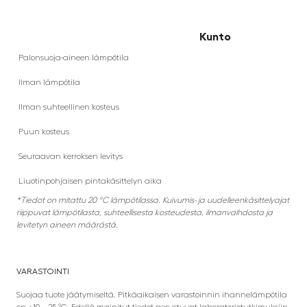
Kunto
Palonsuoja-aineen lämpötila
Ilman lämpötila
Ilman suhteellinen kosteus
Puun kosteus
Seuraavan kerroksen levitys
Liuotinpohjaisen pintakäsittelyn aika
*Tiedot on mitattu 20 °C lämpötilassa. Kuivumis- ja uudelleenkäsittelyajat
riippuvat lämpötilasta, suhteellisesta kosteudesta, ilmanvaihdosta ja
levitetyn aineen määrästä.
VARASTOINTI
Suojaa tuote jäätymiseltä. Pitkäaikaisen varastoinnin ihannelämpötila
on +10 – 25 °C. Edellä mainitut tiedot perustuvat laboratoriotutkimuksiin