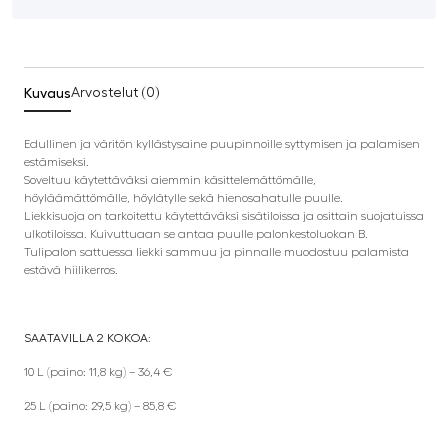
Kuvaus
Arvostelut (0)
Edullinen ja väritön kyllästysaine puupinnoille syttymisen ja palamisen
estämiseksi.
Soveltuu käytettäväksi aiemmin käsittelemättömälle,
höyläämättömälle, höylätylle sekä hienosahatulle puulle.
Liekkisuoja on tarkoitettu käytettäväksi sisätiloissa ja osittain suojatuissa
ulkotiloissa. Kuivuttuaan se antaa puulle palonkestoluokan B.
Tulipalon sattuessa liekki sammuu ja pinnalle muodostuu palamista
estävä hiilikerros.
SAATAVILLA 2 KOKOA:
10 L (paino: 11,8 kg) – 36,4 €
25 L (paino: 29,5 kg) – 85,8 €