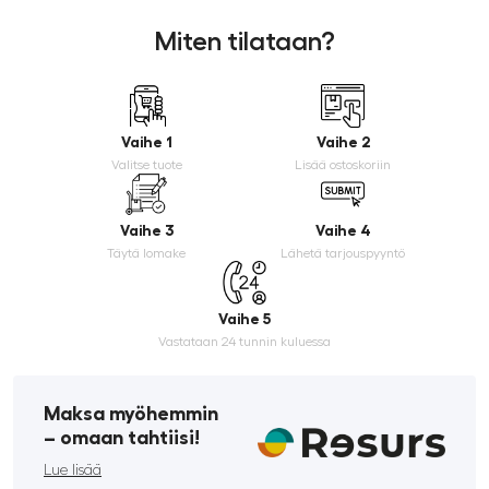
Miten tilataan?
Vaihe 1
Vaihe 2
Valitse tuote
Lisää ostoskoriin
Vaihe 3
Vaihe 4
Täytä lomake
Lähetä tarjouspyyntö
Vaihe 5
Vastataan 24 tunnin kuluessa
Maksa myöhemmin
­– omaan tahtiisi!
Lue lisää