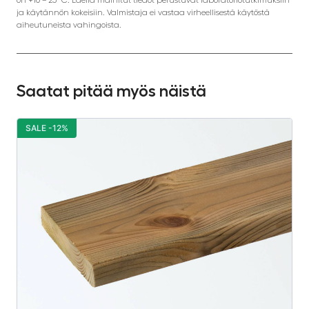
ja käytännön kokeisiin. Valmistaja ei vastaa virheellisestä käytöstä
aiheutuneista vahingoista.
Saatat pitää myös näistä
SALE -12%
S