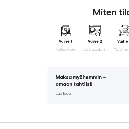
Miten ti
Vaihe 1
Vaihe 2
Vaihe
Valitse tuote
Lisää ostoskoriin
Täytä lo
Maksa myöhemmin ­–
omaan tahtiisi!
Lue lisää