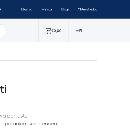
✨
Etusivu
Meistä
Blogi
Yhteystiedot
€
0,00
FI
ti
ävä pohjuste
nan parantamiseen ennen