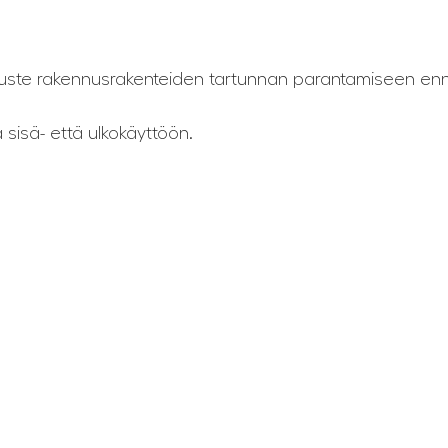
juste rakennusrakenteiden tartunnan parantamiseen enne
ä sisä- että ulkokäyttöön.