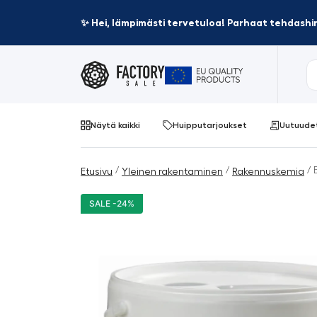
✨ Hei, lämpimästi tervetuloa! Parhaat tehdashin
Näytä kaikki
Huipputarjoukset
Uutuude
/
/
/ 
Etusivu
Yleinen rakentaminen
Rakennuskemia
SALE -24%