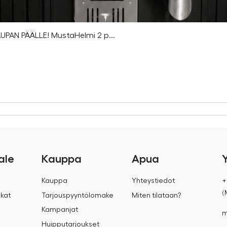
PAN PÄÄLLE! MustaHelmi 2 p...
ale
Kauppa
Apua
Kauppa
Yhteystiedot
+
(
kat
Tarjouspyyntölomake
Miten tilataan?
Kampanjat
m
Huipputarjoukset