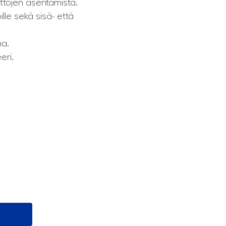
attojen asentamista.
ille sekä sisä- että
na.
eri.