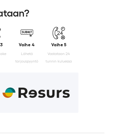
lataan?
 3
Vaihe 4
Vaihe 5
make
Lähetä
Vastataan 24
tarjouspyyntö
tunnin kuluessa