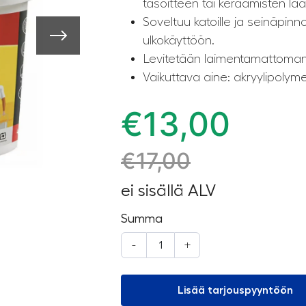
tasoitteen tai keraamisten la
Soveltuu katoille ja seinäpinno
ulkokäyttöön.
Levitetään laimentamattoma
Vaikuttava aine: akryylipolyme
€
13,00
€
17,00
ei sisällä ALV
Summa
-
+
Lisää tarjouspyyntöön