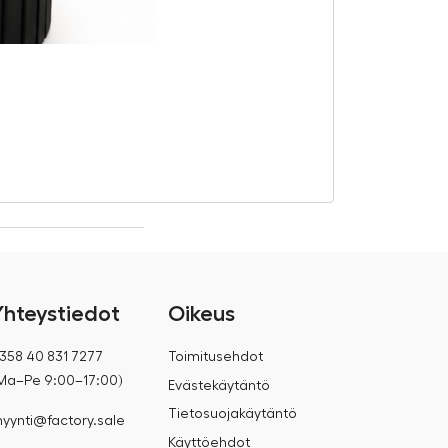
One-touch-ky
€
72,46
€
96,00
Yhteystiedot
Oikeus
358 40 831 7277
Toimitusehdot
Ma–Pe 9:00–17:00)
Evästekäytäntö
Tietosuojakäytäntö
yynti@factory.sale
Käyttöehdot