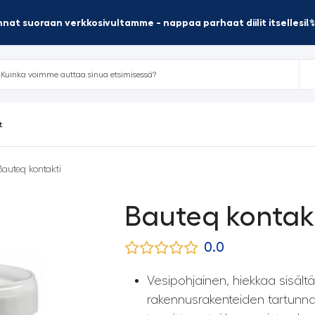
nat suoraan verkkosivultamme - nappaa parhaat diilit itsellesi!
t
Bauteq kontakti
Bauteq kontak
0.0
Vesipohjainen, hiekkaa sisält
rakennusrakenteiden tartun