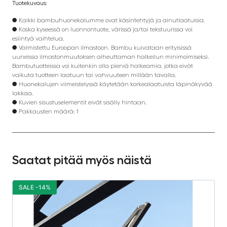
Tuotekuvaus:
● Kaikki bambuhuonekalumme ovat käsintehtyjä ja ainutlaatuisia.
● Koska kyseessä on luonnontuote, värissä ja/tai tekstuurissa voi
esiintyä vaihtelua.
● Valmistettu Euroopan ilmastoon. Bambu kuivataan erityisissä
uuneissa ilmastonmuutoksen aiheuttaman halkeilun minimoimiseksi.
Bambutuotteissa voi kuitenkin olla pieniä halkeamia, jotka eivät
vaikuta tuotteen laatuun tai vahvuuteen millään tavalla.
● Huonekalujen viimeistelyssä käytetään korkealaatuista läpinäkyvää
lakkaa.
● Kuvien sisustuselementit eivät sisälly hintaan.
● Pakkausten määrä: 1
Saatat pitää myös näistä
SALE -14%
S