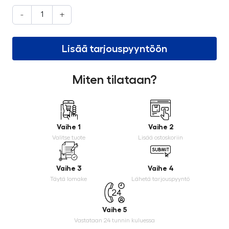
-
+
Lisää tarjouspyyntöön
Miten tilataan?
Vaihe 1
Vaihe 2
Valitse tuote
Lisää ostoskoriin
Vaihe 3
Vaihe 4
Täytä lomake
Lähetä tarjouspyyntö
Vaihe 5
Vastataan 24 tunnin kuluessa