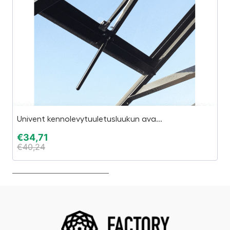
Univent kennolevytuuletusluukun ava...
Br
€
34,71
€
€
40,24
€