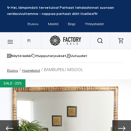
✨ Hei, lämpimästi tervetuloa! Parhaat tehdashinnat suoraan
verkkosivultamme - nappaa parhaat diilit itsellesi!✨
Etusivu
Meistä
Blogi
Yhteystiedot
FI
Näytä kaikki
Huipputarjoukset
Uutuudet
/
/ BAMBUPEILI MISOOL
Etusivu
Huonekalut
SALE -25%