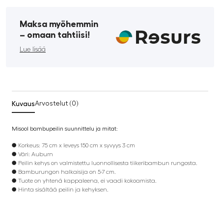
Maksa myöhemmin
­– omaan tahtiisi!
Lue lisää
Kuvaus
Arvostelut (0)
Misool bambupeilin suunnittelu ja mitat:
● Korkeus: 75 cm x leveys 150 cm x syvyys 3 cm
● Väri: Auburn
● Peilin kehys on valmistettu luonnollisesta tiikeribambun rungosta.
● Bamburungon halkaisija on 5-7 cm.
● Tuote on yhtenä kappaleena, ei vaadi kokoamista.
● Hinta sisältää peilin ja kehyksen.