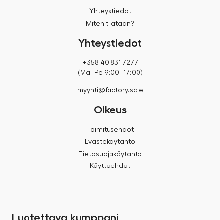
Yhteystiedot
Miten tilataan?
Yhteystiedot
+358 40 831 7277
(Ma–Pe 9:00–17:00)
myynti@factory.sale
Oikeus
Toimitusehdot
Evästekäytäntö
Tietosuojakäytäntö
Käyttöehdot
Luotettava kumppani