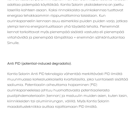
odottaa pidempää käyttöikää. Kontio Solarin yksikidekenno on jaettu
laserilla kahteen osaan. Kaksi rinnakkaista aurinkokennoa tuottavat
energiaa tehokkaammin riippumattomina toisistaan. Kun
aurinkopaneelin kennoon osuu esimerkiksi puiden puiden varjo, jatkaa
ylempi kenno energiantuottoaan yhä täydellä teholla. Pienemmät
kennot tarkoittavat myös pienempää sisäistä vastusta eli pienempää
virtahäviötä ja pienempää lämpötilaa = enemmän sähköntuotantoa
Sinulle.
Anti PID (potential-induced degradatio).
Kontio Solarin Anti PID teknologia vähentää merkittävästi PID ilmiötä
muunmuassa korkealuokkaisella kvartsilasilla, joka luontaisesti sisältää
sodiumia. Potentiaalin aiheuttama hajoaminen (PID)
aurinkopaneeleissa johtuu huomattavasta potentiaalierosta
puolijohdemateriaalin (kennon) ja moduulin muiden osien, kuten lasin,
kiinnikkeiden tai alumiinirungon, välillä. Myös Kontio Solarin
maadoitustekniikka auttaa rajoittamaan PID ilmiötä.