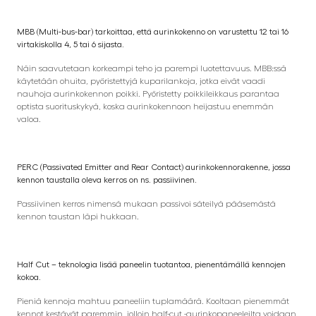
MBB (Multi-bus-bar) tarkoittaa, että aurinkokenno on varustettu 12 tai 16
virtakiskolla 4, 5 tai 6 sijasta.
Näin saavutetaan korkeampi teho ja parempi luotettavuus. MBB:ssä
käytetään ohuita, pyöristettyjä kuparilankoja, jotka eivät vaadi
nauhoja aurinkokennon poikki. Pyöristetty poikkileikkaus parantaa
optista suorituskykyä, koska aurinkokennoon heijastuu enemmän
valoa.
PERC (Passivated Emitter and Rear Contact) aurinkokennorakenne, jossa
kennon taustalla oleva kerros on ns. passiivinen.
Passiivinen kerros nimensä mukaan passivoi säteilyä pääsemästä
kennon taustan läpi hukkaan.
Half Cut – teknologia lisää paneelin tuotantoa, pienentämällä kennojen
kokoa.
Pieniä kennoja mahtuu paneeliin tuplamäärä. Kooltaan pienemmät
kennot kestävät paremmin, jolloin half-cut -aurinkopaneeleilta voidaan