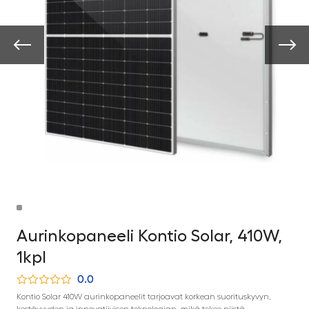
Aurinkopaneeli Kontio Solar, 410W,
1kpl
0.0
Kontio Solar 410W aurinkopaneelit tarjoavat korkean suorituskyvyn,
kestävyyden ja innovatiivisen teknologian, mikä tekee niistä