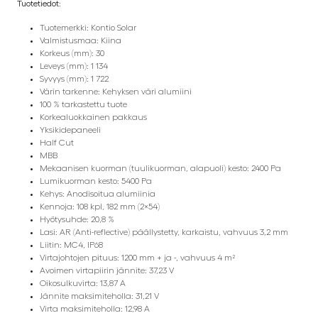
Tuotetiedot:
Tuotemerkki: Kontio Solar
Valmistusmaa: Kiina
Korkeus (mm): 30
Leveys (mm): 1 134
Syvyys (mm): 1 722
Värin tarkenne: Kehyksen väri alumiini
100 % tarkastettu tuote
Korkealuokkainen pakkaus
Yksikidepaneeli
Half Cut
MBB
Mekaanisen kuorman (tuulikuorman, alapuoli) kesto: 2400 Pa
Lumikuorman kesto: 5400 Pa
Kehys: Anodisoitua alumiinia
Kennoja: 108 kpl, 182 mm (2×54)
Hyötysuhde: 20,8 %
Lasi: AR (Anti-reflective) päällystetty, karkaistu, vahvuus 3,2 mm
Liitin: MC4, IP68
Virtajohtojen pituus: 1200 mm + ja -, vahvuus 4 m²
Avoimen virtapiirin jännite: 37,23 V
Oikosulkuvirta: 13,87 A
Jännite maksimiteholla: 31,21 V
Virta maksimiteholla: 12,98 A