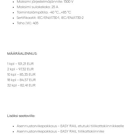
Maksimi järjestelmäjännite: 1500 V
Maksimi sulakekoko: 25 A
Toimintalämpötila: -40 °C…+85 °C
Sertifikaatit: IEC/EN61730-1, IEC/EN61730-2
Teho (W): 405
MÄÄRÄALENNUS:
1 kpl – 101,21 EUR
2 kpl – 97,32 EUR
10 kpl – 85,35 EUR
18 kpl – 84,57 EUR
32 kpl – 82,41 EUR
Lisäksi saatavilla:
Asennustarvikepakkaus – EASY RAIL etutuki tiilikattokiinnikkeelle
Asennustarvikepakkaus – EASY RAIL tiilikattokiinnike