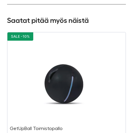
Saatat pitää myös näistä
SALE -10%
S
GetUpBall Toimistopallo
Vi