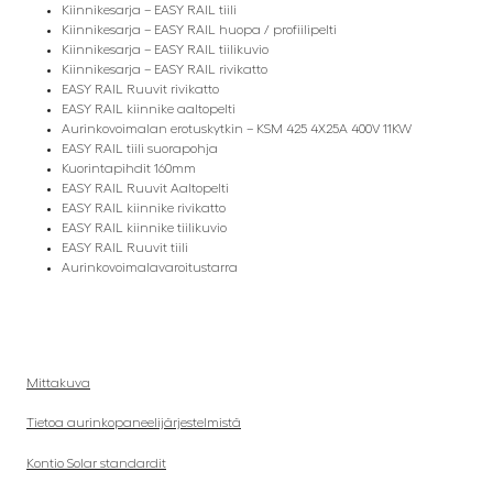
Kiinnikesarja – EASY RAIL tiili
Kiinnikesarja – EASY RAIL huopa / profiilipelti
Kiinnikesarja – EASY RAIL tiilikuvio
Kiinnikesarja – EASY RAIL rivikatto
EASY RAIL Ruuvit rivikatto
EASY RAIL kiinnike aaltopelti
Aurinkovoimalan erotuskytkin – KSM 425 4X25A 400V 11KW
EASY RAIL tiili suorapohja
Kuorintapihdit 160mm
EASY RAIL Ruuvit Aaltopelti
EASY RAIL kiinnike rivikatto
EASY RAIL kiinnike tiilikuvio
EASY RAIL Ruuvit tiili
Aurinkovoimalavaroitustarra
Mittakuva
Tietoa aurinkopaneelijärjestelmistä
Kontio Solar standardit