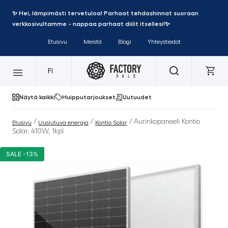
✨ Hei, lämpimästi tervetuloa! Parhaat tehdashinnat suoraan
verkkosivultamme - nappaa parhaat diilit itsellesi!✨
Etusivu
Meistä
Blogi
Yhteystiedot
FI
Näytä kaikki
Huipputarjoukset
Uutuudet
/
/
/ Aurinkopaneeli Kontio
Etusivu
Uusiutuva energia
Kontio Solar
Solar, 410W, 1kpl
SALE -13%