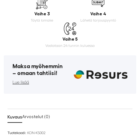
Vaihe 3
Vaihe 4
Täytä lomake
Lähetä tarjouspyyntö
Vaihe 5
Vastataan 24 tunnin kuluessa
Maksa myöhemmin
­– omaan tahtiisi!
Lue lisää
Kuvaus
Arvostelut (0)
Tuotekoodi:
KON-KS002