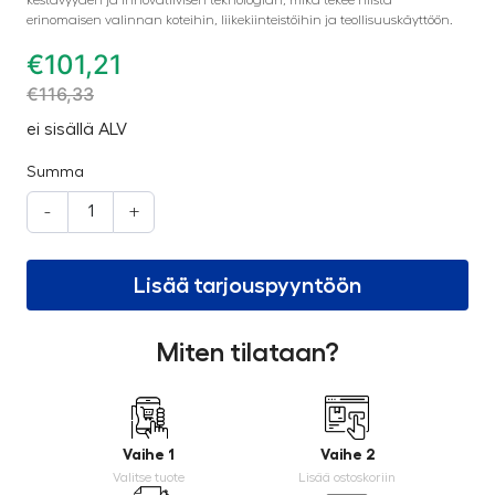
erinomaisen valinnan koteihin, liikekiinteistöihin ja teollisuuskäyttöön.
€
101,21
€
116,33
ei sisällä ALV
Summa
-
+
Lisää tarjouspyyntöön
Miten tilataan?
Vaihe 1
Vaihe 2
Valitse tuote
Lisää ostoskoriin