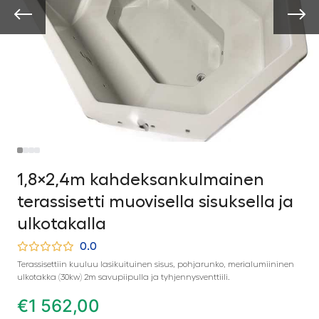
1,8×2,4m kahdeksankulmainen
terassisetti muovisella sisuksella ja
ulkotakalla
0.0
Terassisettiin kuuluu lasikuituinen sisus, pohjarunko, merialumiininen
ulkotakka (30kw) 2m savupiipulla ja tyhjennysventtiili.
€
1 562,00