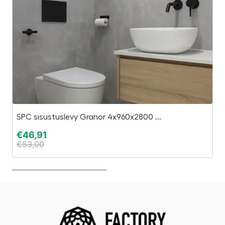
SPC sisustuslevy Granor 4x960x2800 ...
M
€
46,91
€
€
53,00
€