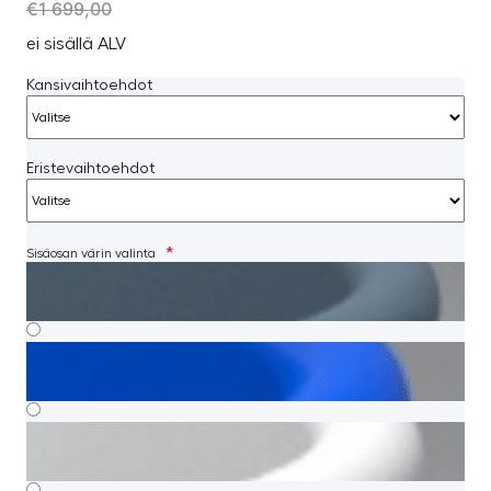
€
1 699,00
ei sisällä ALV
Kansivaihtoehdot
Eristevaihtoehdot
*
Sisäosan värin valinta