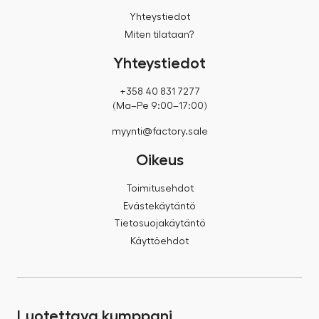
Yhteystiedot
Miten tilataan?
Yhteystiedot
+358 40 831 7277
(Ma–Pe 9:00–17:00)
myynti@factory.sale
Oikeus
Toimitusehdot
Evästekäytäntö
Tietosuojakäytäntö
Käyttöehdot
Luotettava kumppani