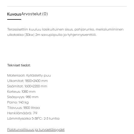
Kuvaus
Arvostelut (0)
Terassisettiin kuuluu lasikuituinen sisus, pohjarunko, merialumiininen
ulkotakka (30kw) 2m savupiipulla ja tyhjennysventtiili.
Tekniset tiedot:
Materiaali: Kyllästetty puu
Ulkomitat: 1800×2400 mm
Sisämitat: 1600×2200 mm
Korkeus: 1080 mm
Sisäsyvyys: 980 mm
Paino: 140 kg
Tilavuus: 1800 litraa
Henkilömäärä: 7-9
Lämmitysaika 5-38°C: 2-3 tuntia
Paloturvallisuus ja turvaetäisyydet