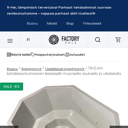
✨ Hei, lämpimästi tervetuloa! Parhaat tehdashinnat suoraan
verkkosivultamme - nappaa parhaat diilit itsellesi!✨
Etusivu
Meistä
Blogi
Yhteystiedot
FI
Näytä kaikki
Huipputarjoukset
Uutuudet
/
/
/ 1,8×2,4m
Etusivu
Kylpytynnyrit
Upotettavat kylpytynnyrit
kahdeksankulmainen terassisetti muovisella sisuksella ja ulkotakalla
SALE -8%