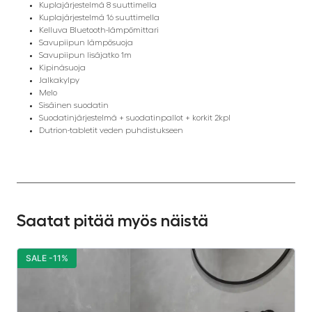
Kuplajärjestelmä 8 suuttimella
Kuplajärjestelmä 16 suuttimella
Kelluva Bluetooth-lämpömittari
Savupiipun lämpösuoja
Savupiipun lisäjatko 1m
Kipinäsuoja
Jalkakylpy
Melo
Sisäinen suodatin
Suodatinjärjestelmä + suodatinpallot + korkit 2kpl
Dutrion-tabletit veden puhdistukseen
Saatat pitää myös näistä
SALE -11%
S