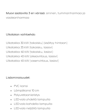
Muovi saatavilla 3 eri värissä:
sininen, tummanharmaa ja
vaaleanharmaa
Ulkotakan vaihtoehdo:
Ulkotakka 30 kW (takaisku) (sisältyy hintaan)
Ulkotakka 35 kW (takaisku, lasiovi)
Ulkotakka 40 kW (takaisku, lasiovi)
Ulkotakka 45 kW (oikeavirtaus, lasiovi)
Ulkotakka 45 kW (vasenvirtaus, lasiovi)
Lisäominaisuudet:
PVC kansi
Lämpökansi 10 cm
Polyuretaanieristys
LED-valo yhdellä lampulla
LED-valo kahdella lampulla
LED-valo neljällä lampulla