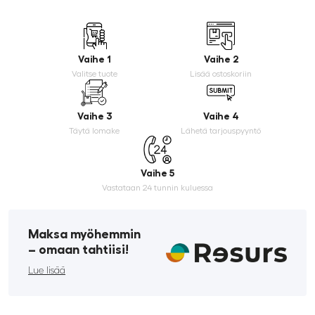
Vaihe 1
Vaihe 2
Valitse tuote
Lisää ostoskoriin
Vaihe 3
Vaihe 4
Täytä lomake
Lähetä tarjouspyyntö
Vaihe 5
Vastataan 24 tunnin kuluessa
Maksa myöhemmin
­– omaan tahtiisi!
Lue lisää