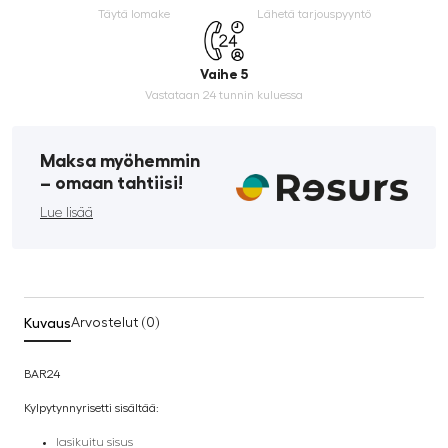
Täytä lomake
Lähetä tarjouspyyntö
Vaihe 5
Vastataan 24 tunnin kuluessa
Maksa myöhemmin
­– omaan tahtiisi!
Lue lisää
Kuvaus
Arvostelut (0)
BAR24
Kylpytynnyrisetti sisältää:
lasikuitu sisus