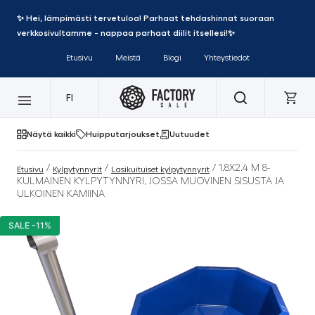
✨ Hei, lämpimästi tervetuloa! Parhaat tehdashinnat suoraan
verkkosivultamme - nappaa parhaat diilit itsellesi!✨
Etusivu
Meistä
Blogi
Yhteystiedot
FI
Näytä kaikki
Huipputarjoukset
Uutuudet
/
/
/ 1.8X2.4 M 8-
Etusivu
Kylpytynnyrit
Lasikuituiset kylpytynnyrit
KULMAINEN KYLPYTYNNYRI, JOSSA MUOVINEN SISUSTA JA
ULKOINEN KAMIINA
SALE -11%