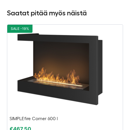
Saatat pitää myös näistä
SALE -19%
S
SIMPLEfire Corner 600 l
Po
€
467,50
€