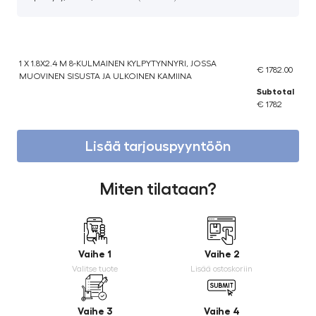
1 X 1.8X2.4 M 8-KULMAINEN KYLPYTYNNYRI, JOSSA
€ 1782.00
MUOVINEN SISUSTA JA ULKOINEN KAMIINA
Subtotal
€ 1782
Lisää tarjouspyyntöön
Miten tilataan?
Vaihe 1
Vaihe 2
Valitse tuote
Lisää ostoskoriin
Vaihe 3
Vaihe 4