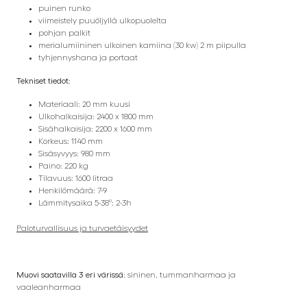
puinen runko
viimeistely puuöljyllä ulkopuolelta
pohjan palkit
merialumiininen ulkoinen kamiina (30 kw) 2 m piipulla
tyhjennyshana ja portaat
Tekniset tiedot:
Materiaali: 20 mm kuusi
Ulkohalkaisija: 2400 x 1800 mm
Sisähalkaisija: 2200 x 1600 mm
Korkeus: 1140 mm
Sisäsyvyys: 980 mm
Paino: 220 kg
Tilavuus: 1600 litraa
Henkilömäärä: 7-9
Lämmitysaika 5-38°: 2-3h
Paloturvallisuus ja turvaetäisyydet
Muovi saatavilla 3 eri värissä:
sininen, tummanharmaa ja
vaaleanharmaa