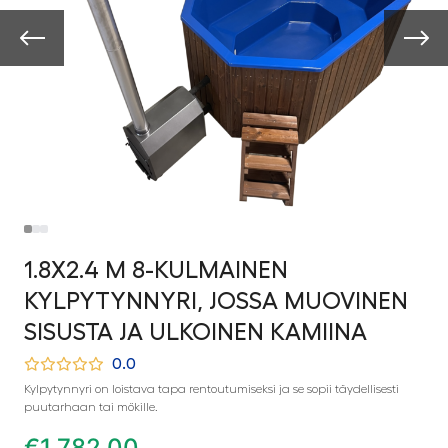
1.8X2.4 M 8-KULMAINEN
KYLPYTYNNYRI, JOSSA MUOVINEN
SISUSTA JA ULKOINEN KAMIINA
0.0
Kylpytynnyri on loistava tapa rentoutumiseksi ja se sopii täydellisesti
puutarhaan tai mökille.
€
1 782,00