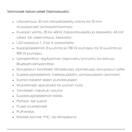
Valinnaiset lisävarusteet (lisämaksusta):
Ulkoverhous: 20 mm lämpökäsitelty mänty tai 15 mm
muovipaneeli (antrasiitinharmaa)
Kiukaan vaihto: 35 tai 40kW (takavirtauksella ja lasiovella); 45 kW
(oikea- tai vasenvirtaus. lasiovella)
LED-valaistus: 1, 2 tai 4 valaisimella
Kuplajärjestelmä: 8 suutinta ja 700 W pumppu tai 16 suutinta ja
900 W pumppu
Lämpömittari: digitaalinen (asennettu tynnyriin) tai kelluva
Bluetooth-lämpömittari
Savupiipun tarvikkeet: lämpösuoja, kipinäsuoja, savupiipun jatke
Suodatusjärjestelmä: hiekkasuodatin, pintasuodatin (skimmeri)
Dutrion-tabletit veden puhdistukseen
Mukitelineet: spa-alusta tai puinen hylly
Tarvikkeet: niskatuki, kauha
Suodatusjärjestelmän kotelo
Portaat: isot suorat
Puiset mukitelineet
PUR-eristys
Erilaiset kannet: PVC- tai lämpökansi