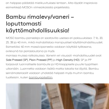
on helppoa päästää mielikuvituksesi lentoon. Alta löydät inspiroivia
esimerkkejä MOSOn viimeaikaisista projekteista.
Bambu rimalevy/vaneri –
loputtomasti
käyttömahdollisuuksia!
MOSO bambu paneeleja on saatavilla useissa eri paksuuksissa: 7, 16, 20,
25, 38 ja 40 mm, mikä mahdollistaa monipuoliset käyttömahdollisuudet.
Esimerkiksi 40 mm massiivipaneelia voidaan käyttää työtasona,
ovilevynä tai porraslautana ja myös
monissa muissa ratkaisuissa. Vanerin eri visuaali -mahdollisuudet ovat
Side Pressed (SP), Plain Pressed (PP)
ja
High Density (HD)
. SP ja PP
tarjoavat luonnolliselle bambulle ja HD-trooppiselle puulle tyypillisen
ulkonäön. Luonnetta voidaan lisätä matta lakalla tai öljyllä. Bambu
seinämateriaalit voidaan yhdistää helposti myös muihin bambu
tuotteisiin, kuten
bambuparkettiin
.