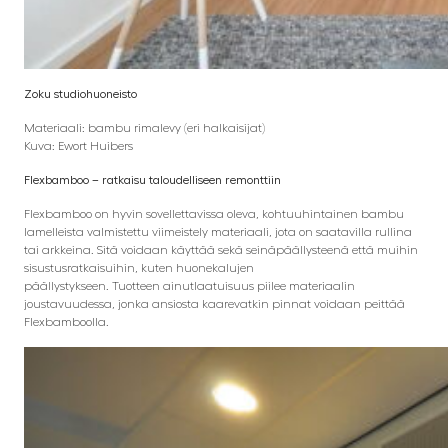
Zoku studiohuoneisto
Materiaali: bambu rimalevy (eri halkaisijat)
Kuva: Ewort Huibers
Flexbamboo – ratkaisu taloudelliseen remonttiin
Flexbamboo on hyvin sovellettavissa oleva, kohtuuhintainen bambu
lamelleista valmistettu viimeistely materiaali, jota on saatavilla rullina
tai arkkeina. Sitä voidaan käyttää sekä seinäpäällysteenä että muihin
sisustusratkaisuihin, kuten huonekalujen
päällystykseen. Tuotteen ainutlaatuisuus piilee materiaalin
joustavuudessa, jonka ansiosta kaarevatkin pinnat voidaan peittää
Flexbamboolla.