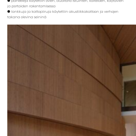
● paneeleja käytettiin ovien, auditorio istuinten, kaiteiden, käytävien
ja portaiden rakentamisessa
● lankkuja ja kattopiiruja käytettiin akustiikkakattoon ja verhojen
takana olevina seininä