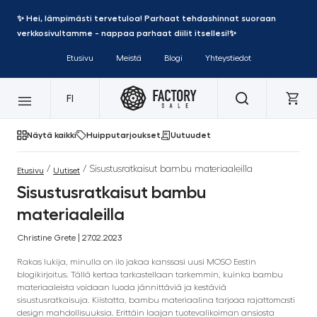
✨ Hei, lämpimästi tervetuloa! Parhaat tehdashinnat suoraan
verkkosivultamme - nappaa parhaat diilit itsellesi!✨
Etusivu
Meistä
Blogi
Yhteystiedot
FI
Näytä kaikki
Huipputarjoukset
Uutuudet
/
/ Sisustusratkaisut bambu materiaaleilla
Etusivu
Uutiset
Sisustusratkaisut bambu
materiaaleilla
Christine Grete | 27.02.2023
Rakas lukija, minulla on ilo jakaa kanssasi uusi MOSO Eestin
blogikirjoitus. Tällä kertaa tarkastellaan tarkemmin, kuinka bambu
materiaaleista voidaan luoda jännittäviä ja kestäviä
sisustusratkaisuja. Kiistatta, bambu materiaalina tarjoaa rajattomasti
design mahdollisuuksia. Erittäin laajan tuotevalikoiman ansiosta