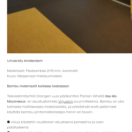
University Amsterdam
Materiaali: Flexbamboo 2×15 mm, karamelli
Kuva: Wassenaar Interieurmakers
Bambu materiaalit kaikessa loistossaan
Televiestintäyhtiö Orangen uusi pääkonttori Pariisin lähellä
Issy-les-
Moulineaux
on sisustustoimisto
Viguierin
suunnittelema. Bambu on yksi
kolmesta hallitsevasta materiaalista, ja arkkitehdit eivät pelänneet
käyttää bambu pintamateriaaleja monin eri tavoin:
● viilua käytettiin auditorion akustisena paneelina ja oven
päällysteenä