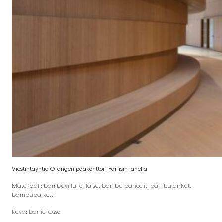
Viestintäyhtiö Orangen pääkonttori Pariisin lähellä
Materiaali: bambuviilu, erilaiset bambu paneelit, bambulankut,
bambuparketti
Kuva: Daniel Osso