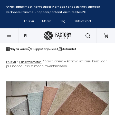
✨ Hei, lämpimästi tervetuloa! Parhaat tehdashinnat suoraan
verkkosivultamme - nappaa parhaat diilit itsellesi!✨
Etusivu
Meistä
Blogi
Yhteystiedot
FI
Näytä kaikki
Huipputarjoukset
Uutuudet
/
/ Savituotteet – kattava ratkaisu kestävään
Etusivu
Luokittelematon
ja luonnon inspiroimaan rakentamiseen