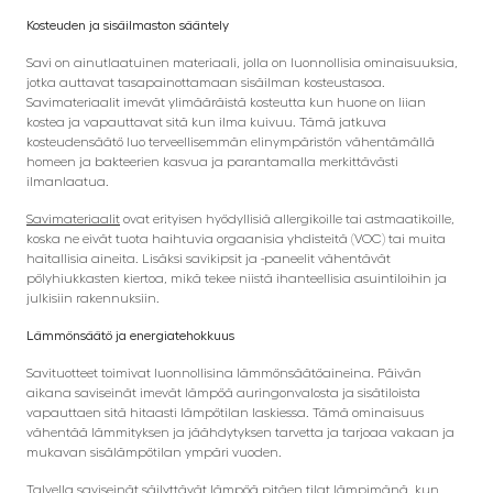
Kosteuden ja sisäilmaston sääntely
Savi on ainutlaatuinen materiaali, jolla on luonnollisia ominaisuuksia,
jotka auttavat tasapainottamaan sisäilman kosteustasoa.
Savimateriaalit imevät ylimääräistä kosteutta kun huone on liian
kostea ja vapauttavat sitä kun ilma kuivuu. Tämä jatkuva
kosteudensäätö luo terveellisemmän elinympäristön vähentämällä
homeen ja bakteerien kasvua ja parantamalla merkittävästi
ilmanlaatua.
Savimateriaalit
ovat erityisen hyödyllisiä allergikoille tai astmaatikoille,
koska ne eivät tuota haihtuvia orgaanisia yhdisteitä (VOC) tai muita
haitallisia aineita. Lisäksi savikipsit ja -paneelit vähentävät
pölyhiukkasten kiertoa, mikä tekee niistä ihanteellisia asuintiloihin ja
julkisiin rakennuksiin.
Lämmönsäätö ja energiatehokkuus
Savituotteet toimivat luonnollisina lämmönsäätöaineina. Päivän
aikana saviseinät imevät lämpöä auringonvalosta ja sisätiloista
vapauttaen sitä hitaasti lämpötilan laskiessa. Tämä ominaisuus
vähentää lämmityksen ja jäähdytyksen tarvetta ja tarjoaa vakaan ja
mukavan sisälämpötilan ympäri vuoden.
Talvella saviseinät säilyttävät lämpöä pitäen tilat lämpimänä, kun