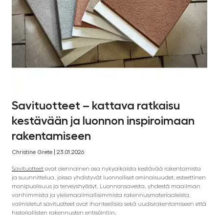
Savituotteet – kattava ratkaisu
kestävään ja luonnon inspiroimaan
rakentamiseen
Christine Grete | 23.01.2026
Savituotteet
ovat olennainen osa nykyaikaista kestävää rakentamista
ja suunnittelua, joissa yhdistyvät luonnolliset ominaisuudet, esteettinen
monipuolisuus ja terveyshyödyt. Luonnonsavesta, yhdestä maailman
vanhimmista ja yleismaailmallisimmista rakennusmateriaaleista,
valmistetut savituotteet ovat ihanteellisia sekä uudisrakentamiseen että
historiallisten rakennusten entisöintiin.