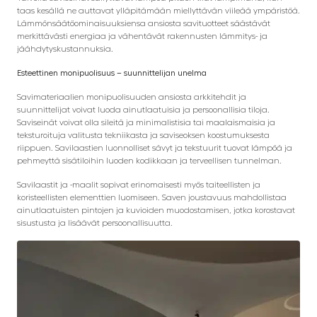
taas kesällä ne auttavat ylläpitämään miellyttävän viileää ympäristöä.
Lämmönsäätöominaisuuksiensa ansiosta savituotteet säästävät
merkittävästi energiaa ja vähentävät rakennusten lämmitys- ja
jäähdytyskustannuksia.
Esteettinen monipuolisuus – suunnittelijan unelma
Savimateriaalien monipuolisuuden ansiosta arkkitehdit ja
suunnittelijat voivat luoda ainutlaatuisia ja persoonallisia tiloja.
Saviseinät voivat olla sileitä ja minimalistisia tai maalaismaisia ​​ja
teksturoituja valitusta tekniikasta ja saviseoksen koostumuksesta
riippuen. Savilaastien luonnolliset sävyt ja tekstuurit tuovat lämpöä ja
pehmeyttä sisätiloihin luoden kodikkaan ja terveellisen tunnelman.
Savilaastit ja -maalit sopivat erinomaisesti myös taiteellisten ja
koristeellisten elementtien luomiseen. Saven joustavuus mahdollistaa
ainutlaatuisten pintojen ja kuvioiden muodostamisen, jotka korostavat
sisustusta ja lisäävät persoonallisuutta.