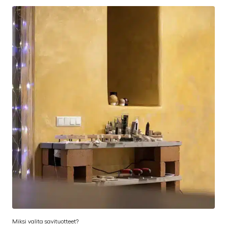
Miksi valita savituotteet?