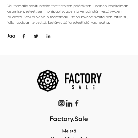
Valitsemalla savituotteita teet tietoisen päätöksen luonnon inspiroiman
asumisen, esteettisen monipuolisuuden ja ympäristön kestävyyden
puolesta. Savi ei ole vain materiaali – se on kokonaisvaltainen ratkaisu,
jolla luodaan terveyttä, kestävyyttä ja esteettistä kauneutta.
Jaa
Factory.Sale
Meistä