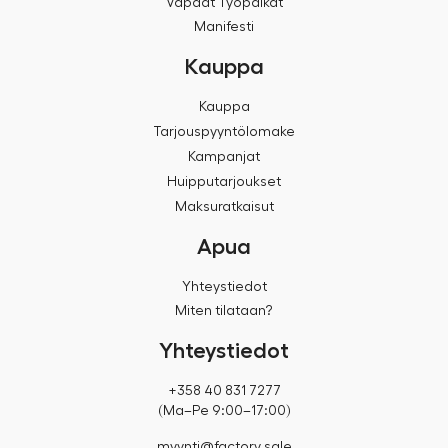
Vapaat Työpaikat
Manifesti
Kauppa
Kauppa
Tarjouspyyntölomake
Kampanjat
Huipputarjoukset
Maksuratkaisut
Apua
Yhteystiedot
Miten tilataan?
Yhteystiedot
+358 40 831 7277
(Ma–Pe 9:00–17:00)
myynti@factory.sale