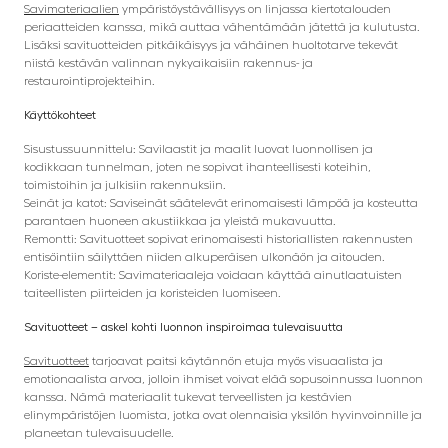
Savimateriaalien
ympäristöystävällisyys on linjassa kiertotalouden
periaatteiden kanssa, mikä auttaa vähentämään jätettä ja kulutusta.
Lisäksi savituotteiden pitkäikäisyys ja vähäinen huoltotarve tekevät
niistä kestävän valinnan nykyaikaisiin rakennus- ja
restaurointiprojekteihin.
Käyttökohteet
Sisustussuunnittelu: Savilaastit ja maalit luovat luonnollisen ja
kodikkaan tunnelman, joten ne sopivat ihanteellisesti koteihin,
toimistoihin ja julkisiin rakennuksiin.
Seinät ja katot: Saviseinät säätelevät erinomaisesti lämpöä ja kosteutta
parantaen huoneen akustiikkaa ja yleistä mukavuutta.
Remontti: Savituotteet sopivat erinomaisesti historiallisten rakennusten
entisöintiin säilyttäen niiden alkuperäisen ulkonäön ja aitouden.
Koriste-elementit: Savimateriaaleja voidaan käyttää ainutlaatuisten
taiteellisten piirteiden ja koristeiden luomiseen.
Savituotteet – askel kohti luonnon inspiroimaa tulevaisuutta
Savituotteet
tarjoavat paitsi käytännön etuja myös visuaalista ja
emotionaalista arvoa, jolloin ihmiset voivat elää sopusoinnussa luonnon
kanssa. Nämä materiaalit tukevat terveellisten ja kestävien
elinympäristöjen luomista, jotka ovat olennaisia ​​yksilön hyvinvoinnille ja
planeetan tulevaisuudelle.