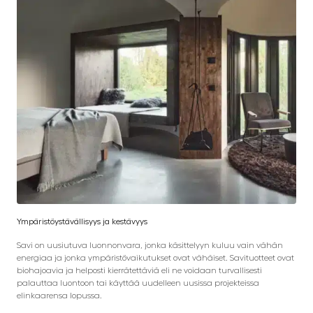
Ympäristöystävällisyys ja kestävyys
Savi on uusiutuva luonnonvara, jonka käsittelyyn kuluu vain vähän
energiaa ja jonka ympäristövaikutukset ovat vähäiset. Savituotteet ovat
biohajoavia ja helposti kierrätettäviä eli ne voidaan turvallisesti
palauttaa luontoon tai käyttää uudelleen uusissa projekteissa
elinkaarensa lopussa.